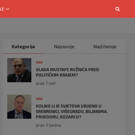
LE
Kategorija
Najnovije
Najčitanije
USK
VLADA MUSTAFE RUŽNIĆA PRED
POLITIČKIM KRAJEM?
prije 7 sati
USK
KOLIKO LI JE SVJETOVA UBIJENO U
SREBRENICI, VIŠEGRADU, BILJANIMA,
PRIJEDORU, KOZARCU?
prije 3 tjedna