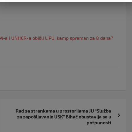
OM-a i UNHCR-a obišli LIPU, kamp spreman za 8 dana?
Rad sa strankama u prostorijama JU “Služba
za zapošljavanje USK” Bihać obustavlja se u
potpunosti