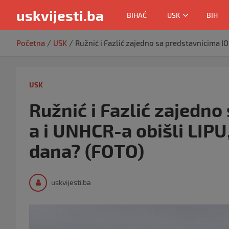
uskvijesti.ba
BIHAĆ
USK
BIH
Skip
Početna
USK
Ružnić i Fazlić zajedno sa predstavnicima 
to
content
USK
Ružnić i Fazlić zajedn
a i UNHCR-a obišli LIP
dana? (FOTO)
uskvijesti.ba