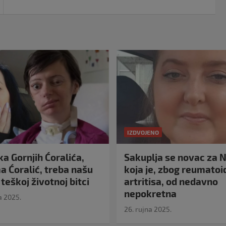
IZDVOJENO
a Gornjih Ćoralića,
Sakuplja se novac za N
 Ćoralić, treba našu
koja je, zbog reumato
teškoj životnoj bitci
artritisa, od nedavno
nepokretna
a 2025.
26. rujna 2025.