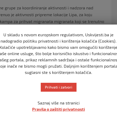
 grupe za koordiniranje aktivnosti i nadzora nad
uo je aktivnosti pripreme lokacije Lipa, za koju
e kampa za prihvat migranata migranata koji se trenutno
ime je i njihovo i javno zdravlje.
U skladu s novom europskom regulativom, Uskvijesti.ba je
ko-sanskog kantona, Vlada Kantona, donijela je odlukau
nadogradio politiku privatnosti i korištenja kolačića (Cookies).
 preventivnih mjera zaštite za obezbjeđivanje uslova
Kolačiće upotrebljavamo kako bismo vam omogućili korištenj
e je Gradu Bihaću doznačen iznos od 60 000 KM
aše online usluge, što bolje korisničko iskustvo i funkcionalno
cije Lipa za prihvat migranata. U uspostavljanju kampa
ašeg portala, prikaz reklamnih sadržaja i ostale funkcionalnos
ku ministra sigurnosti VM BiH Fahrudina Radončića,
koje inače ne bismo mogli pružati. Daljnjim korištenjem portala
suglasni ste s korištenjem kolačića.
pa i prihvatu migranata dok traje opasnost zbog
Prihvati i zatvori
za brzo uspostavljanje osnovne infrastrukture kako bi
Saznaj više na stranici
Pravila o zaštiti privatnosti