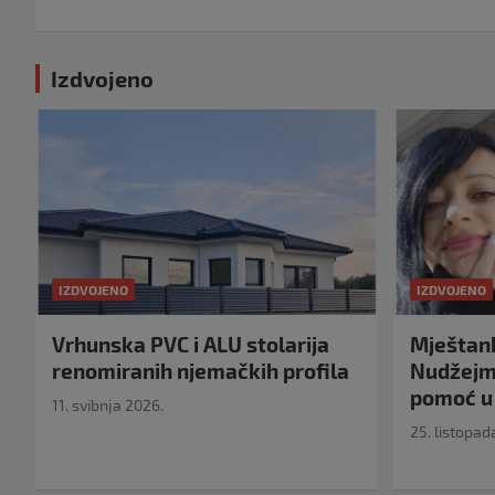
Izdvojeno
IZDVOJENO
IZDVOJENO
Vrhunska PVC i ALU stolarija
Mještank
renomiranih njemačkih profila
Nudžejma
pomoć u 
11. svibnja 2026.
25. listopad