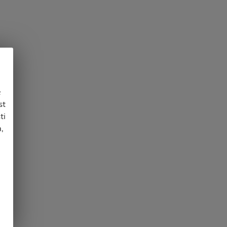
e
st
ti
,