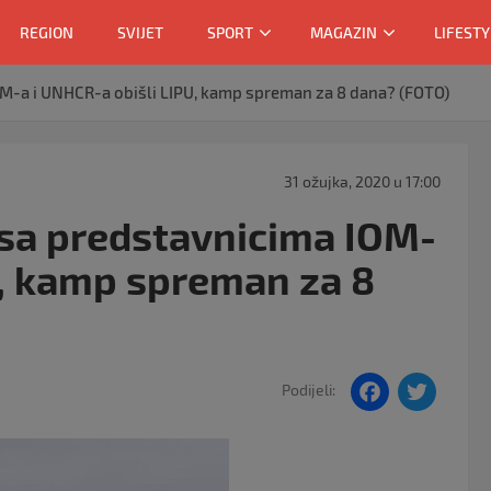
REGION
SVIJET
SPORT
MAGAZIN
LIFESTY
IOM-a i UNHCR-a obišli LIPU, kamp spreman za 8 dana? (FOTO)
31 ožujka, 2020 u 17:00
o sa predstavnicima IOM-
U, kamp spreman za 8
F
T
Podijeli:
a
w
c
itt