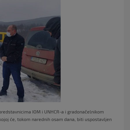
e
er
b
o
o
k
predstavnicima IOM i UNHCR-a i gradonačelnikom
kojoj će, tokom narednih osam dana, biti uspostavljen