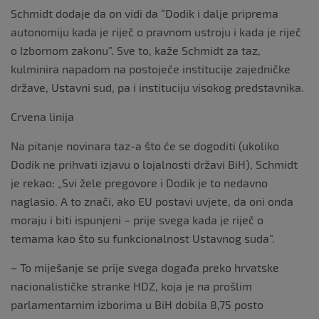
Schmidt dodaje da on vidi da “Dodik i dalje priprema
autonomiju kada je riječ o pravnom ustroju i kada je riječ
o Izbornom zakonu”. Sve to, kaže Schmidt za taz,
kulminira napadom na postojeće institucije zajedničke
države, Ustavni sud, pa i instituciju visokog predstavnika.
Crvena linija
Na pitanje novinara taz-a što će se dogoditi (ukoliko
Dodik ne prihvati izjavu o lojalnosti državi BiH), Schmidt
je rekao: „Svi žele pregovore i Dodik je to nedavno
naglasio. A to znači, ako EU postavi uvjete, da oni onda
moraju i biti ispunjeni – prije svega kada je riječ o
temama kao što su funkcionalnost Ustavnog suda”.
– To miješanje se prije svega događa preko hrvatske
nacionalističke stranke HDZ, koja je na prošlim
parlamentarnim izborima u BiH dobila 8,75 posto