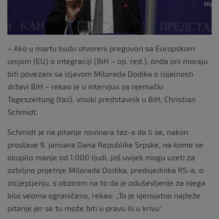
– Ako u martu budu otvoreni pregovori sa Europskom
unijom (EU) o integraciji (BiH – op. red.), onda oni moraju
biti povezani sa izjavom Milorada Dodika o lojalnosti
državi BiH – rekao je u intervjuu za njemački
Tageszeitung (taz), visoki predstavnik u BiH, Christian
Schmidt.
Schmidt je na pitanje novinara taz-a da li se, nakon
proslave 9. januara Dana Republike Srpske, na kome se
okupilo manje od 1.000 ljudi, još uvijek mogu uzeti za
ozbiljno prijetnje Milorada Dodika, predsjednika RS-a, o
otcjepljenju, s obzirom na to da je oduševljenje za njega
bilo veoma ograničeno, rekao: „To je vjerojatno najteže
pitanje jer se tu može biti u pravu ili u krivu”.