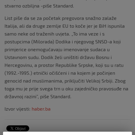
stvarno ozbiljna -piše Standard.
List piše da se za početak pregovora snažno zalaže
Italija, ali da druge zemlje EU to koče jer je BiH ispunila
samo neke od traženih uvjeta. „To ima veze i s
postupcima (Milorada) Dodika i njegovog SNSD-a koji
primjerice onemogućavaju imenovanje sudaca u
Ustavnom sudu. Dodik želi uništiti državu Bosnu i
Hercegovinu, a prostor Republike Srpske, koji su u ratu
(1992.-1995.) etnički očišćeni i na kojem je počinjen
genocid nad muslimanima, priključiti Velikoj Srbiji. Zbog
toga mu je prije svega trn u oku zajedničko pravosuđe na
državnoj razini”, piše Standard.
Izvor vijesti:
haber.ba