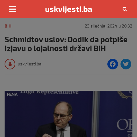
uskvijesti.ba
Skip
to
BIH
23 siječnja, 2024 u 20:32
content
Schmidtov uslov: Dodik da potpiše
izjavu o lojalnosti državi BiH
F
T
uskvijesti.ba
a
c
i
e
e
b
o
o
k