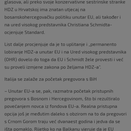
glasova, ali preko svoje konzervativne sestrinske stranke
HDZ u Hrvatskoj ima znatan utjecaj na
bosanskohercegovačku politiku unutar EU, ali također i
na ured visokog predstavnika Christiana Schmidta-
ocjenjuje Standard.
List dalje procjenjuje da je to uplitanje i „permanento
lobiranje HDZ-a unutar EU i na Ured visokog predstavnika
(OHR) dovelo do toga da EU i Schmidt žele provesti i već
su proveli izmjene zakona po željama HDZ-a”.
Italija se zalaže za početak pregovora s BiH
– Unutar EU-a se, pak, razmatra početak pristupnih
pregovora s Bosnom i Hercegovinom, što bi rezultiralo
povećanjem novca iz fondova EU-a. Realna pristupna
opcija još je međutim daleko s obzirom na to da pregovori
s Crnom Gorom traju već dvanaest godina i jedva da se
išta pomaklo. Rijetko ko na Balkanu vjeruje da je EU