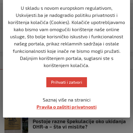
Navigacija
U skladu s novom europskom regulativom,
Objavljena cijena: Evo koliko će ove godine vjernike
Uskvijesti.ba je nadogradio politiku privatnosti i
objava
koštati odlazak na hadž
korištenja kolačića (Cookies). Kolačiće upotrebljavamo
kako bismo vam omogućili korištenje naše online
usluge, što bolje korisničko iskustvo i funkcionalnost
Vođa Huta uputio jezivu poruku Americi i Britaniji:
očekujte odgovor svake minute
našeg portala, prikaz reklamnih sadržaja i ostale
funkcionalnosti koje inače ne bismo mogli pružati.
Daljnjim korištenjem portala, suglasni ste s
Kategorija
Najnovije
Najčitanije
korištenjem kolačića.
BIH
Prihvati i zatvori
Ravnopravnost da — politička
manipulacija ne
prije 2 mjeseca
Saznaj više na stranici
Pravila o zaštiti privatnosti
BIH
Postoje razne špekulacije oko ukidanja
OHR-a – šta vi mislite?