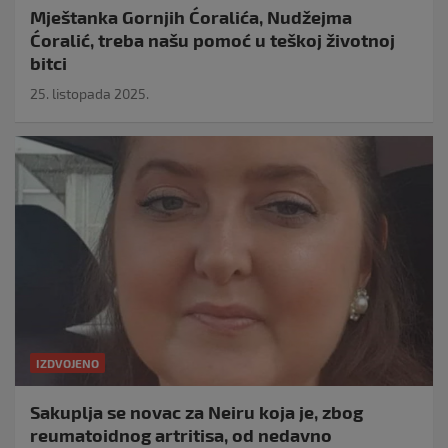
Mještanka Gornjih Ćoralića, Nudžejma
Ćoralić, treba našu pomoć u teškoj životnoj
bitci
25. listopada 2025.
IZDVOJENO
Sakuplja se novac za Neiru koja je, zbog
reumatoidnog artritisa, od nedavno