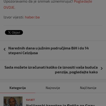
Upozoravamo da je snimak uznemirujuć!
Pogledajte
OVDJE.
Izvor vijesti:
haber.ba
Navigacija
Narednih dana u južnim područjima BiH i do 14
objava
stepeni Celzijusa
Sada možete izračunati koliko će iznositi vaša buduća
penzija, pogledajte kako
Kategorija
Najnovije
Najčitanije
SVIJET
Italijanski kapetan iz flotile za Gazu