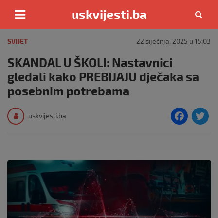
uskvijesti.ba
Skip
to
SVIJET
22 siječnja, 2025 u 15:03
content
SKANDAL U ŠKOLI: Nastavnici
gledali kako PREBIJAJU dječaka sa
posebnim potrebama
F
T
uskvijesti.ba
a
c
i
e
e
b
o
o