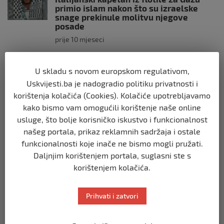
primio islam nakon što su izraelske
snage prekinule molitvu njegove
posade
prije 10 mjeseci
SVIJET
U skladu s novom europskom regulativom,
Brod “Mikeno” probio izraelsku blokadu
Uskvijesti.ba je nadogradio politiku privatnosti i
i uplovio u Gazu – kapetan iz Sarajeva
korištenja kolačića (Cookies). Kolačiće upotrebljavamo
vijori zastavu BiH
kako bismo vam omogućili korištenje naše online
prije 10 mjeseci
usluge, što bolje korisničko iskustvo i funkcionalnost
našeg portala, prikaz reklamnih sadržaja i ostale
SVIJET
funkcionalnosti koje inače ne bismo mogli pružati.
Opsadno stanje u Münchenu, odjeknulo
Daljnjim korištenjem portala, suglasni ste s
nekoliko eksplozija: Ima žrtava,
policijske snage na terenu
korištenjem kolačića.
prije 10 mjeseci
Prihvati i zatvori
SVIJET
Putin: Spremni smo vojno uzvratiti