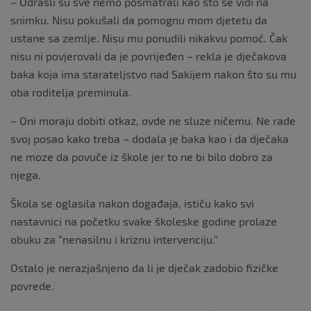
– Odrasli su sve nemo posmatrali kao što se vidi na
snimku. Nisu pokušali da pomognu mom djetetu da
ustane sa zemlje. Nisu mu ponudili nikakvu pomoć. Čak
nisu ni povjerovali da je povrijeđen – rekla je dječakova
baka koja ima starateljstvo nad Sakijem nakon što su mu
oba roditelja preminula.
– Oni moraju dobiti otkaz, ovde ne sluze ničemu. Ne rade
svoj posao kako treba – dodala je baka kao i da dječaka
ne moze da povuče iz škole jer to ne bi bilo dobro za
njega.
Škola se oglasila nakon događaja, ističu kako svi
nastavnici na početku svake školeske godine prolaze
obuku za “nenasilnu i kriznu intervenciju.”
Ostalo je nerazjašnjeno da li je dječak zadobio fizičke
povrede.