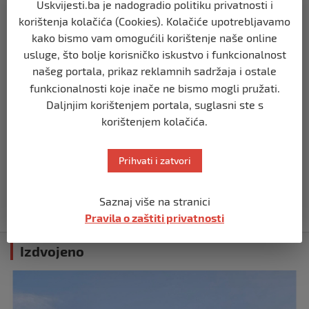
Uskvijesti.ba je nadogradio politiku privatnosti i
MNK Dječaci sa Une: Ponos Krajine i
korištenja kolačića (Cookies). Kolačiće upotrebljavamo
drugo mjesto za pamćenje
kako bismo vam omogućili korištenje naše online
prije 5 mjeseci
usluge, što bolje korisničko iskustvo i funkcionalnost
našeg portala, prikaz reklamnih sadržaja i ostale
SPORT
funkcionalnosti koje inače ne bismo mogli pružati.
VELIKI DERBI ZA KRAJ SEZONE!
Daljnjim korištenjem portala, suglasni ste s
prije 5 mjeseci
korištenjem kolačića.
SPORT
Prihvati i zatvori
Dječaci sa Une slavili su u derbiju
protiv MNK BORAC, Izačić
Saznaj više na stranici
prije 5 mjeseci
Pravila o zaštiti privatnosti
Izdvojeno