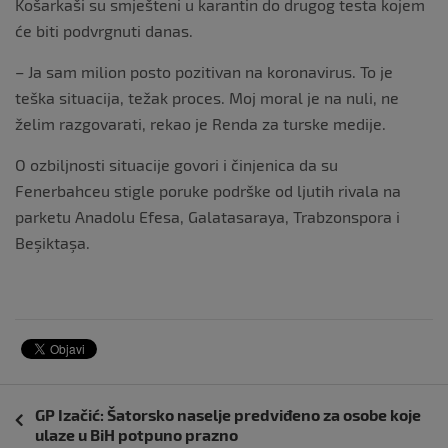
Košarkaši su smješteni u karantin do drugog testa kojem
će biti podvrgnuti danas.
– Ja sam milion posto pozitivan na koronavirus. To je
teška situacija, težak proces. Moj moral je na nuli, ne
želim razgovarati, rekao je Renda za turske medije.
O ozbiljnosti situacije govori i činjenica da su
Fenerbahceu stigle poruke podrške od ljutih rivala na
parketu Anadolu Efesa, Galatasaraya, Trabzonspora i
Beşiktaşa.
Navigacija
GP Izačić: Šatorsko naselje predviđeno za osobe koje
objava
ulaze u BiH potpuno prazno