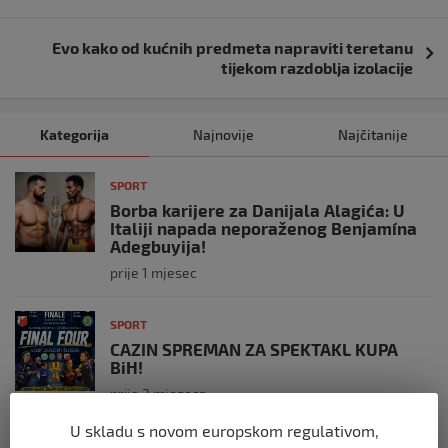
Evo kako od kućnih predmeta napraviti teretanu
tijekom razdoblja izolacije
Kategorija
Najnovije
Najčitanije
SPORT
Borba karijere za Danijala Alagića: U
Italiji napada neporaženog Benjamína
Adegbuyija!
prije 1 mjesec
SPORT
CAZIN SPREMAN ZA SPEKTAKL KUPA
BiH!
prije 3 mjeseca
U skladu s novom europskom regulativom,
SPORT