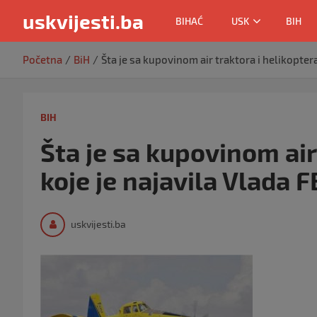
uskvijesti.ba
BIHAĆ
USK
BIH
Skip
Početna
BiH
Šta je sa kupovinom air traktora i helikoptera
to
content
BIH
Šta je sa kupovinom air
koje je najavila Vlada 
uskvijesti.ba