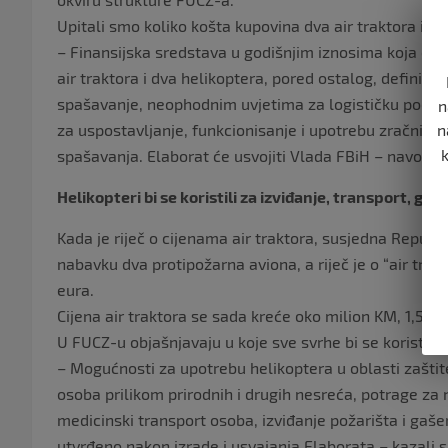
Upitali smo koliko košta kupovina dva air traktora i dv
– Finansijska sredstava u godišnjim iznosima koja će 
air traktora i dva helikoptera, pored ostalog, definisat
spašavanje, neophodnim uvjetima za logističku podršku
n
za uspostavljanje, funkcionisanje i upotrebu zračnih s
n
spašavanja. Elaborat će usvojiti Vlada FBiH – navode
Helikopteri bi se koristili za izviđanje, transport, ga
Kada je riječ o cijenama air traktora, susjedna Republi
nabavku dva protipožarna aviona, a riječ je o “air trac
eura.
Cijena air traktora se sada kreće oko milion KM, 1,5 
U FUCZ-u objašnjavaju u koje sve svrhe bi se koristili h
– Mogućnosti za upotrebu helikoptera u oblasti zaštite
osoba prilikom prirodnih i drugih nesreća, potrage z
medicinski transport osoba, izviđanje požarišta i gaše
utvrđeno nakon izrade i usvajanja Elaborata – kazali s