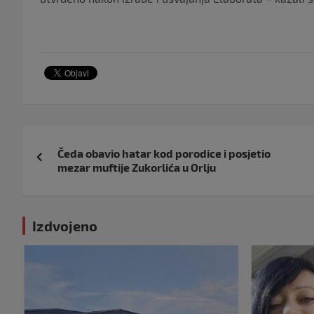
Navigacija
Čeda obavio hatar kod porodice i posjetio
objava
mezar muftije Zukorlića u Orlju
Izdvojeno