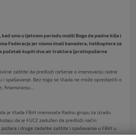
o
o
k
ina, kad smo u ljetnom periodu molili Boga da padne kiša i
vima Federacje jer nismo imali kanadera, helikoptera za
 početak kupiti dva air traktora (protivpožarne
vilne zaštite da predloži rješenje o imenovanju radne
tu i spašavanje. Bez toga se Vlada ne može opredijeliti o
je, finansiranju…
li da je Vlada FBiH imenovala Radnu grupu za izradu
. Dodaju da je FUCZ zadužen da predloži način
 požara i druge zadatke zaštite i spašavanja u FBiH u