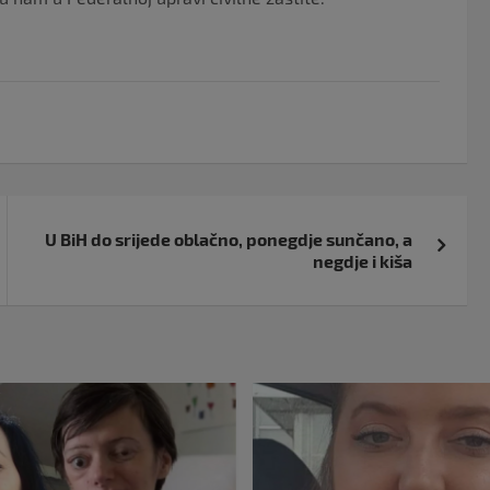
U BiH do srijede oblačno, ponegdje sunčano, a
negdje i kiša