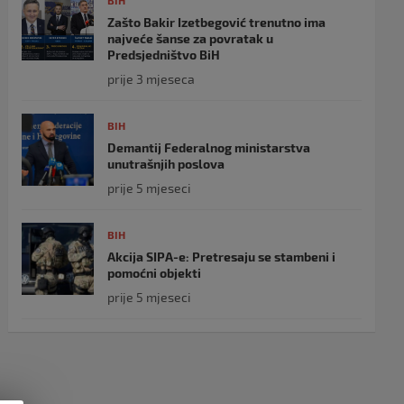
BIH
Zašto Bakir Izetbegović trenutno ima
najveće šanse za povratak u
Predsjedništvo BiH
prije 3 mjeseca
BIH
Demantij Federalnog ministarstva
unutrašnjih poslova
prije 5 mjeseci
BIH
Akcija SIPA-e: Pretresaju se stambeni i
pomoćni objekti
prije 5 mjeseci