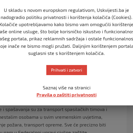
a helikoptera.
U skladu s novom europskom regulativom, Uskvijesti.ba je
se osigurati u Budžetu Federacije BiH za kupovinu dva
nadogradio politiku privatnosti i korištenja kolačića (Cookies).
 će se Elaboratom o nabavci letjelica za zaštitu i
Kolačiće upotrebljavamo kako bismo vam omogućili korištenj
, organizaciju, finansiranje i druga pitanja od značaja
aše online usluge, što bolje korisničko iskustvo i funkcionalno
naga za gašenje požara i druge zadatke zaštite i
ašeg portala, prikaz reklamnih sadržaja i ostale funkcionalnos
koje inače ne bismo mogli pružati. Daljnjim korištenjem portala
 nam iz FUCZ-a.
suglasni ste s korištenjem kolačića.
šenje požara
Prihvati i zatvori
ka Hrvatska je, primjera radi, u 2008. godini godini za
tor AT-802 A fire boss”, platila ukupno 5,05 miliona
Saznaj više na stranici
miliona KM…
Pravila o zaštiti privatnosti
elikopteri.
 i spašavanja su za transport spasilačkih timova i
a nestalim osobama u svim vremenskim uvjetima,
nje požara, transport opreme. Sve će precizno biti
u nam u Federalnoj upravi civilne zaštite.