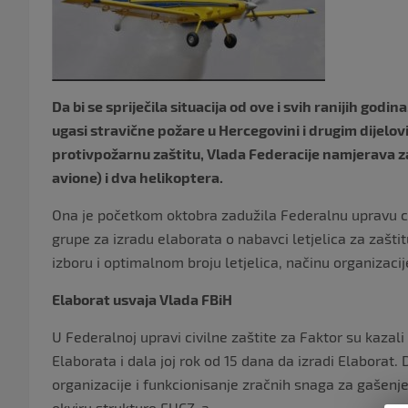
Da bi se spriječila situacija od ove i svih ranijih god
ugasi stravične požare u Hercegovini i drugim dijelo
protivpožarnu zaštitu, Vlada Federacije namjerava za
avione) i dva helikoptera.
Ona je početkom oktobra zadužila Federalnu upravu ci
grupe za izradu elaborata o nabavci letjelica za zašti
izboru i optimalnom broju letjelica, načinu organizaci
Elaborat usvaja Vlada FBiH
U Federalnoj upravi civilne zaštite za Faktor su kaza
Elaborata i dala joj rok od 15 dana da izradi Elaborat
organizacije i funkcionisanje zračnih snaga za gašenje
okviru strukture FUCZ-a.