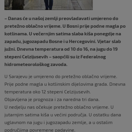
– Danas će u našoj zemlji preovladavati umjereno do
pretežno oblačno vrijeme. U Bosni prije podne magla po
kotlinama. U večernjim satima slaba kiša ponegdje na
zapadu, jugozapadu Bosne i u Hercegovini. Vjetar slab
južni. Dnevna temperatura od 10 do 16, na jugu do 19
stepeni Celzijusevih – saopćili su iz Federalnog
hidrometeorološkog zavoda.
U Sarajevu je umjereno do pretežno oblačno vrijeme.
Prije podne magla u kotlinskim dijelovima grada. Dnevna
temperatura oko 12 stepeni Celzijusevih.
Objavljena je prognoza i za naredna tri dana.
U nedjelju nas očekuje pretežno oblačno vrijeme. U
jutarnjim satima kiša u većini područja. U ostatku dana
uglavnom na jugu i jugozapadu zemlje, a u ostalim
područjima povremene padavine.