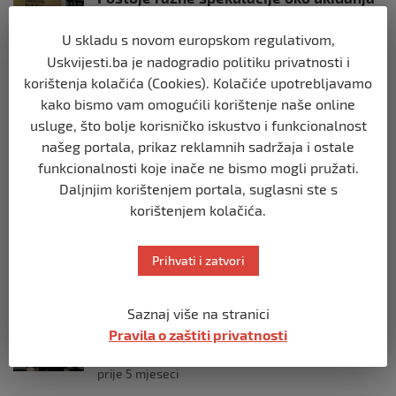
OHR-a – šta vi mislite?
prije 3 mjeseca
U skladu s novom europskom regulativom,
Uskvijesti.ba je nadogradio politiku privatnosti i
korištenja kolačića (Cookies). Kolačiće upotrebljavamo
BIH
kako bismo vam omogućili korištenje naše online
Zašto Bakir Izetbegović trenutno ima
najveće šanse za povratak u
usluge, što bolje korisničko iskustvo i funkcionalnost
Predsjedništvo BiH
našeg portala, prikaz reklamnih sadržaja i ostale
prije 3 mjeseca
funkcionalnosti koje inače ne bismo mogli pružati.
Daljnjim korištenjem portala, suglasni ste s
BIH
korištenjem kolačića.
Demantij Federalnog ministarstva
unutrašnjih poslova
Prihvati i zatvori
prije 5 mjeseci
Saznaj više na stranici
BIH
Akcija SIPA-e: Pretresaju se stambeni i
Pravila o zaštiti privatnosti
pomoćni objekti
prije 5 mjeseci