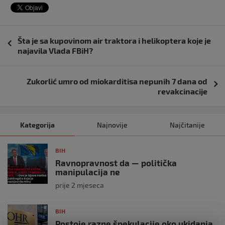
Navigacija
Šta je sa kupovinom air traktora i helikoptera koje je
objava
najavila Vlada FBiH?
Zukorlić umro od miokarditisa nepunih 7 dana od
revakcinacije
Kategorija
Najnovije
Najčitanije
BIH
Ravnopravnost da — politička
manipulacija ne
prije 2 mjeseca
BIH
Postoje razne špekulacije oko ukidanja