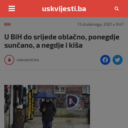
uskvijesti.ba
Skip
to
BIH
13 studenoga, 2021 u 9:47
content
U BiH do srijede oblačno, ponegdje
sunčano, a negdje i kiša
F
T
uskvijesti.ba
a
c
i
e
e
b
o
o
k