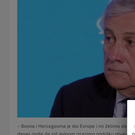
– Bosna i Hercegovina je dio Evrope i mi želimo da 
n
danas ovdje da još jednom izrazimo podršku otvaranj