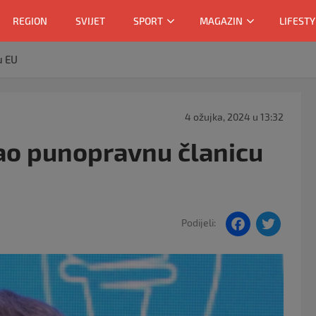
REGION
SVIJET
SPORT
MAGAZIN
LIFESTY
u EU
4 ožujka, 2024 u 13:32
 kao punopravnu članicu
F
T
Podijeli:
a
w
c
itt
e
er
b