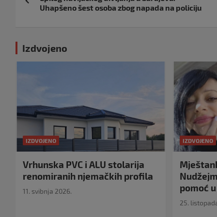
objava
Uhapšeno šest osoba zbog napada na policiju
Izdvojeno
IZDVOJENO
IZDVOJENO
Vrhunska PVC i ALU stolarija
Mještank
renomiranih njemačkih profila
Nudžejma
pomoć u 
11. svibnja 2026.
25. listopad