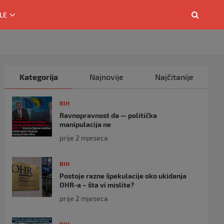
LE
Kategorija
Najnovije
Najčitanije
BIH
Ravnopravnost da — politička
manipulacija ne
prije 2 mjeseca
BIH
Postoje razne špekulacije oko ukidanja
OHR-a – šta vi mislite?
prije 2 mjeseca