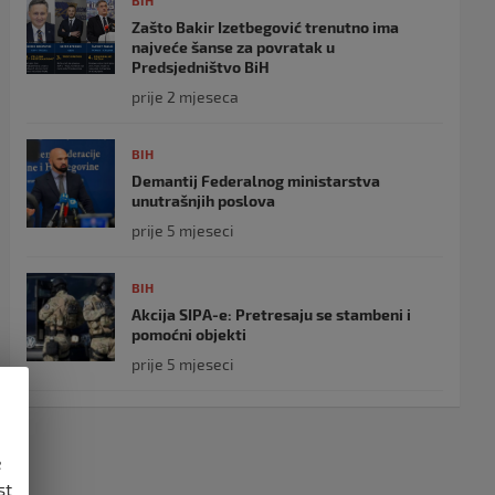
BIH
Zašto Bakir Izetbegović trenutno ima
najveće šanse za povratak u
Predsjedništvo BiH
prije 2 mjeseca
BIH
Demantij Federalnog ministarstva
unutrašnjih poslova
prije 5 mjeseci
BIH
Akcija SIPA-e: Pretresaju se stambeni i
pomoćni objekti
prije 5 mjeseci
e
st