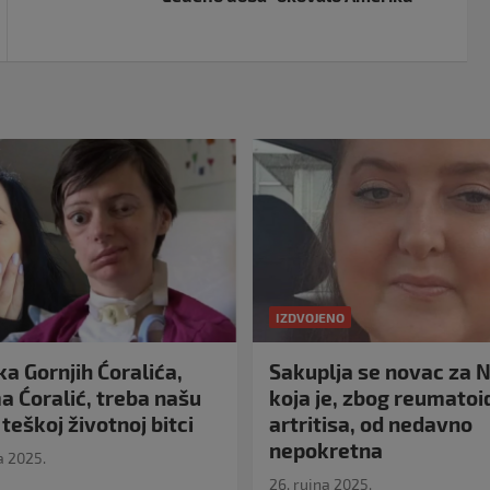
IZDVOJENO
a Gornjih Ćoralića,
Sakuplja se novac za N
 Ćoralić, treba našu
koja je, zbog reumato
teškoj životnoj bitci
artritisa, od nedavno
nepokretna
a 2025.
26. rujna 2025.