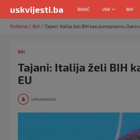
uskvijesti.ba
BIHAĆ
USK
BIH
Skip
Početna
BiH
Tajani: Italija želi BIH kao punopravnu članic
to
content
BIH
Tajani: Italija želi BIH
EU
uskvijesti.ba