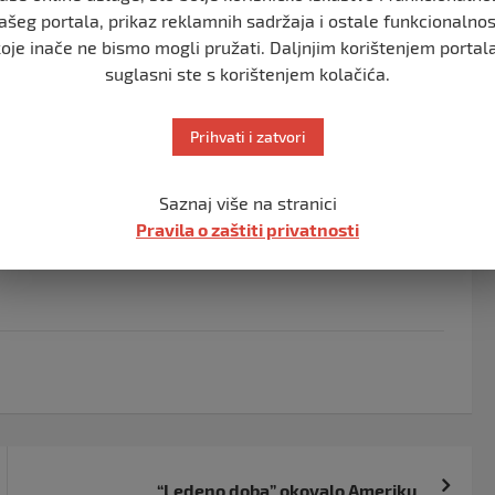
ašeg portala, prikaz reklamnih sadržaja i ostale funkcionalnos
toriji vaše zemlje, poručio je Tajani.
koje inače ne bismo mogli pružati. Daljnjim korištenjem portala
suglasni ste s korištenjem kolačića.
rijatelja zemalja zapadnog Balkana i guramo u pravom
Prihvati i zatvori
u ovom području. Neizmjerno mi je dragao na
judi, poručio je Tajani.
Saznaj više na stranici
skupa sa Italijom da bi se postigao cilj ulaska BiH u EU,
Pravila o zaštiti privatnosti
“Ledeno doba” okovalo Ameriku