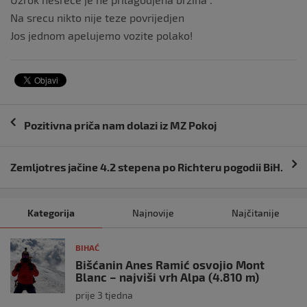
Na srecu nikto nije teze povrijedjen
Jos jednom apelujemo vozite polako!
Navigacija
Pozitivna priča nam dolazi iz MZ Pokoj
objava
Zemljotres jačine 4.2 stepena po Richteru pogodii BiH.
Kategorija
Najnovije
Najčitanije
BIHAĆ
Bišćanin Anes Ramić osvojio Mont
Blanc – najviši vrh Alpa (4.810 m)
prije 3 tjedna