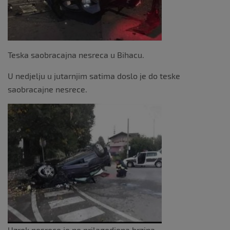
Teska saobracajna nesreca u Bihacu.
U nedjelju u jutarnjim satima doslo je do teske
saobracajne nesrece.
Uzrok nesrece je ne prilagodjena brzina .