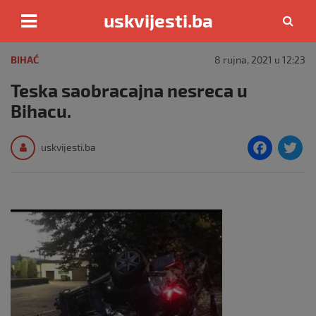
uskvijesti.ba
Skip
to
BIHAĆ
8 rujna, 2021 u 12:23
content
Teska saobracajna nesreca u
Bihacu.
F
T
uskvijesti.ba
a
c
i
e
e
b
o
o
k