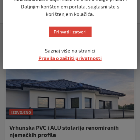
za izradu nove službene web stranice
Daljnjim korištenjem portala, suglasni ste s
prije 2 mjeseca
korištenjem kolačića.
Izdvojeno
Prihvati i zatvori
Saznaj više na stranici
Pravila o zaštiti privatnosti
IZDVOJENO
Vrhunska PVC i ALU stolarija renomiranih
njemačkih profila