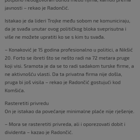
javnosti – rekao je Radončić.
Istakao je da lideri Trojke među sobom ne komuniciraju,
da je svađa unutar ovog političkog bloka sveprisutna i
više ne možete upratiti ko se s kim tu svađa.
– Konaković je 15 godina profesionalno u politici, a Nikšić
20. Forto se ibreti što se nešto radi na 72 metara pruge
koji visi. Sramota je da se to radi sadakom turske firme, a
ne aktivnošću vlasti. Da ta privatna firma nije došla,
pruga bi još visila – rekao je Radončić gostujući kod
Komšića.
Rasteretiti privredu
On je istakao da povećanje minimalne plaće nije rješenje.
– Mora se rasteretiti privreda, ali i oporezovati dobit i
dividenta – kazao je Radončić.