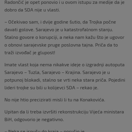
Radončić je opet ponovio i u ovom istupu za medije da je
dobro da SDA nije u vlasti.
– Očekivao sam, i dvije godine šutio, da Trojka počne
davati golove. Sarajevo je u katastrofalnom stanju.
Stalno govore o korupciji, a neka nam kažu što je ugovor
o obnovi sarajevske pruge poslovna tajna. Priča da to
traži izvođač je glupost!
Imate vlast koja nema nikakve ideje o izgradnji autoputa
Sarajevo – Tuzla, Sarajevo – Krajina. Sarajevo je u
potpunoj blokadi, stalno se vrti neka stara priča. Pojedini
lideri trojke su bili u kolijevci SDA – rekao je.
No nije htio precizirati misli li tu na Konakovića.
Upitan da li treba izvršiti rekonstrukciju Vijeća ministara
BiH, odgovorio je negativno.
– Neka se ispušu do kraja – poručio je.