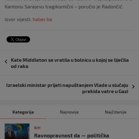
Kantonu Sarajevu tragikomični – poručio je Radončić.
Izvor vijesti:
haber.ba
Navigacija
Kate Middleton se vratila u bolnicu u kojoj se liječila
objava
od raka
Izraelski ministar prijeti napuštanjem Vlade u slučaju
prekida vatre u Gazi
Kategorija
Najnovije
Najčitanije
BIH
Ravnopravnost da — politička