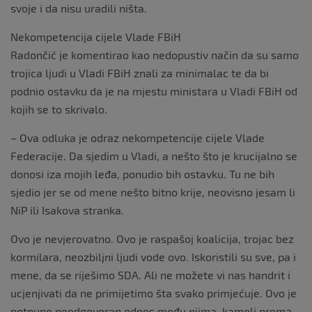
svoje i da nisu uradili ništa.
Nekompetencija cijele Vlade FBiH
Radončić je komentirao kao nedopustiv način da su samo
trojica ljudi u Vladi FBiH znali za minimalac te da bi
podnio ostavku da je na mjestu ministara u Vladi FBiH od
kojih se to skrivalo.
– Ova odluka je odraz nekompetencije cijele Vlade
Federacije. Da sjedim u Vladi, a nešto što je krucijalno se
donosi iza mojih leđa, ponudio bih ostavku. Tu ne bih
sjedio jer se od mene nešto bitno krije, neovisno jesam li
NiP ili Isakova stranka.
Ovo je nevjerovatno. Ovo je raspašoj koalicija, trojac bez
kormilara, neozbiljni ljudi vode ovo. Iskoristili su sve, pa i
mene, da se riješimo SDA. Ali ne možete vi nas handrit i
ucjenjivati da ne primijetimo šta svako primjećuje. Ovo je
potpuno neodgovoran odnos među njima, kamoli prema