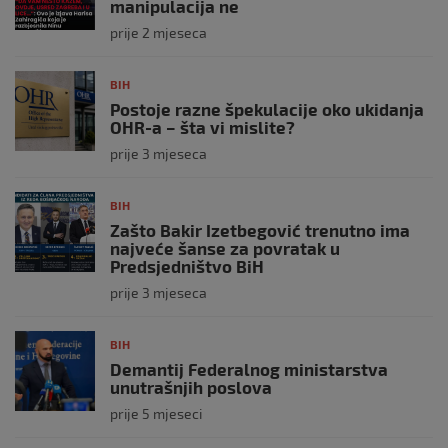
manipulacija ne
prije 2 mjeseca
BIH
Postoje razne špekulacije oko ukidanja
OHR-a – šta vi mislite?
prije 3 mjeseca
BIH
Zašto Bakir Izetbegović trenutno ima
najveće šanse za povratak u
Predsjedništvo BiH
prije 3 mjeseca
BIH
Demantij Federalnog ministarstva
unutrašnjih poslova
prije 5 mjeseci