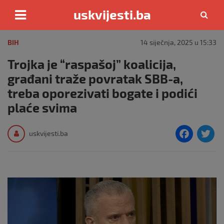
uskvijesti.ba
Skip
to
BIH
14 siječnja, 2025 u 15:33
content
Trojka je “raspašoj” koalicija,
građani traže povratak SBB-a,
treba oporezivati bogate i podići
plaće svima
F
T
uskvijesti.ba
a
c
i
e
e
b
o