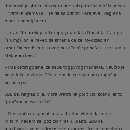
Radončić je stava i da mora prestati paternalistički odnos
Hrvatske prema BiH, te da se odnosi Sarajeva i Zagreba
moraju poboljšavati.
Upitan šta očekuje od drugog mandata Donalda Trampa
(Trump), on je naveo da smatra da se novoizabrani
američki predsjednik ovog puta “neće ponašati kao slon u
staklenoj bašti”.
– Ima četiri godine iza sebe tog prvog mandata. Naučio je
neke lekcije vlasti. Očekujem da će sada biti drugačije –
poručio je.
SBB se, naglasio je, mora vratiti na političku scenu jer to
“građani od nas traže”.
– Nas vraća nesposobnost aktuelne vlasti. Ja se ne
mislim, nadam se, pozicionirati u vlasti. SBB će
reaktivirat svoje kadrove jer su kadrovi Trojke, posebno u