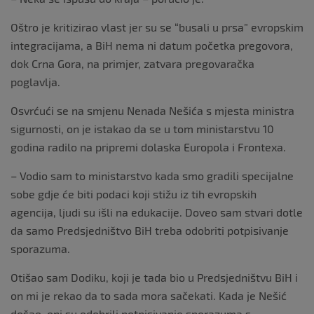
Oštro je kritizirao vlast jer su se “busali u prsa” evropskim
integracijama, a BiH nema ni datum početka pregovora,
dok Crna Gora, na primjer, zatvara pregovaračka
poglavlja.
Osvrćući se na smjenu Nenada Nešića s mjesta ministra
sigurnosti, on je istakao da se u tom ministarstvu 10
godina radilo na pripremi dolaska Europola i Frontexa.
– Vodio sam to ministarstvo kada smo gradili specijalne
sobe gdje će biti podaci koji stižu iz tih evropskih
agencija, ljudi su išli na edukacije. Doveo sam stvari dotle
da samo Predsjedništvo BiH treba odobriti potpisivanje
sporazuma.
Otišao sam Dodiku, koji je tada bio u Predsjedništvu BiH i
on mi je rekao da to sada mora sačekati. Kada je Nešić
došao, oni su odobrili potpisivanje sporazuma s