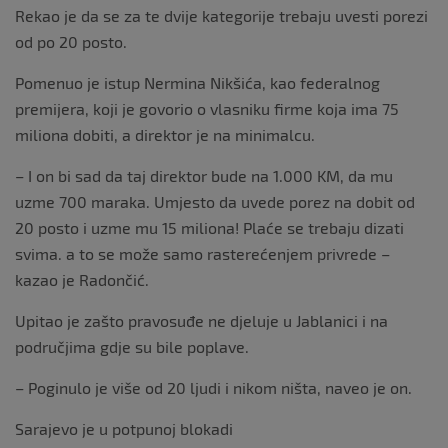
Rekao je da se za te dvije kategorije trebaju uvesti porezi
od po 20 posto.
Pomenuo je istup Nermina Nikšića, kao federalnog
premijera, koji je govorio o vlasniku firme koja ima 75
miliona dobiti, a direktor je na minimalcu.
– I on bi sad da taj direktor bude na 1.000 KM, da mu
uzme 700 maraka. Umjesto da uvede porez na dobit od
20 posto i uzme mu 15 miliona! Plaće se trebaju dizati
svima. a to se može samo rasterećenjem privrede –
kazao je Radončić.
Upitao je zašto pravosuđe ne djeluje u Jablanici i na
područjima gdje su bile poplave.
– Poginulo je više od 20 ljudi i nikom ništa, naveo je on.
Sarajevo je u potpunoj blokadi