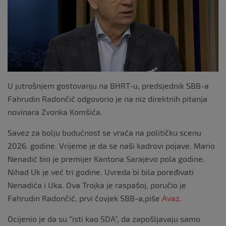
o
k
U jutrošnjem gostovanju na BHRT-u, predsjednik SBB-a
Fahrudin Radončić odgovorio je na niz direktnih pitanja
novinara Zvonka Komšića.
Savez za bolju budućnost se vraća na političku scenu
2026. godine. Vrijeme je da se naši kadrovi pojave. Mario
Nenadić bio je premijer Kantona Sarajevo pola godine.
Nihad Uk je već tri godine. Uvreda bi bila poređivati
Nenadića i Uka. Ova Trojka je raspašoj, poručio je
Fahrudin Radončić, prvi čovjek SBB-a,piše
Avaz
.
Ocijenio je da su “isti kao SDA”, da zapošljavaju samo