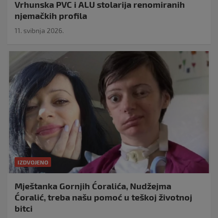
Vrhunska PVC i ALU stolarija renomiranih
njemačkih profila
11. svibnja 2026.
IZDVOJENO
Mještanka Gornjih Ćoralića, Nudžejma
Ćoralić, treba našu pomoć u teškoj životnoj
bitci