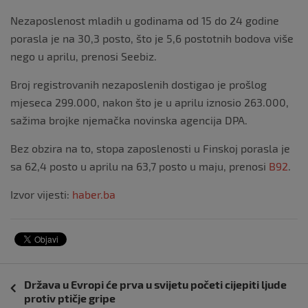
Nezaposlenost mladih u godinama od 15 do 24 godine
porasla je na 30,3 posto, što je 5,6 postotnih bodova više
nego u aprilu, prenosi Seebiz.
Broj registrovanih nezaposlenih dostigao je prošlog
mjeseca 299.000, nakon što je u aprilu iznosio 263.000,
sažima brojke njemačka novinska agencija DPA.
Bez obzira na to, stopa zaposlenosti u Finskoj porasla je
sa 62,4 posto u aprilu na 63,7 posto u maju, prenosi
B92
.
Izvor vijesti:
haber.ba
Navigacija
Država u Evropi će prva u svijetu početi cijepiti ljude
objava
protiv ptičje gripe