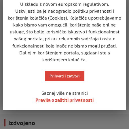
U skladu s novom europskom regulativom,
SVIJET
Opsadno stanje u Münchenu, odjeknulo
Uskvijesti.ba je nadogradio politiku privatnosti i
nekoliko eksplozija: Ima žrtava,
korištenja kolačića (Cookies). Kolačiće upotrebljavamo
policijske snage na terenu
kako bismo vam omogućili korištenje naše online
prije 10 mjeseci
usluge, što bolje korisničko iskustvo i funkcionalnost
našeg portala, prikaz reklamnih sadržaja i ostale
SVIJET
funkcionalnosti koje inače ne bismo mogli pružati.
Putin: Spremni smo vojno uzvratiti
Daljnjim korištenjem portala, suglasni ste s
Zapadu
korištenjem kolačića.
prije 11 mjeseci
Prihvati i zatvori
SVIJET
Papa Lav XIV izjavio da je situacija vrlo
ozbiljna nakon izraelskog napada na
Saznaj više na stranici
Dohu
Pravila o zaštiti privatnosti
prije 11 mjeseci
Izdvojeno