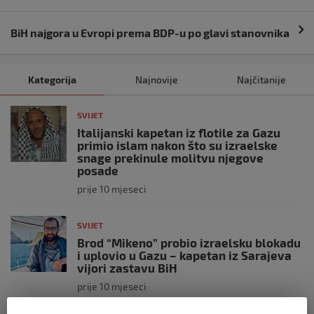
BiH najgora u Evropi prema BDP-u po glavi stanovnika
Kategorija
Najnovije
Najčitanije
SVIJET
Italijanski kapetan iz flotile za Gazu
primio islam nakon što su izraelske
snage prekinule molitvu njegove
posade
prije 10 mjeseci
SVIJET
Brod “Mikeno” probio izraelsku blokadu
i uplovio u Gazu – kapetan iz Sarajeva
vijori zastavu BiH
prije 10 mjeseci