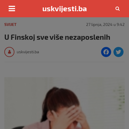
uskvijesti.ba
Skip
to
SVIJET
27 lipnja, 2024 u 9:42
content
U Finskoj sve više nezaposlenih
F
T
uskvijesti.ba
a
c
i
e
e
b
o
o
k