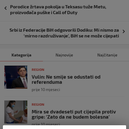
Navigacija
Porodice žrtava pokolja u Teksasu tuže Metu,
objava
proizvođača puške i Call of Duty
Srbi iz Federacije BiH odgovorili Dodiku: Mi nismo za
‘mirno razdruživanje’, BiH se ne može cijepati
Kategorija
Najnovije
Najčitanije
REGION
Vulin: Ne smije se odustati od
referenduma
prije 10 mjeseci
REGION
Mira se dvadeseti put cijepila protiv
gripe: ‘Zato da ne budem bolesna’
prije 10 mjeseci