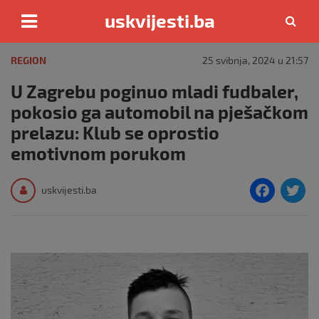
uskvijesti.ba
Skip
to
REGION
25 svibnja, 2024 u 21:57
content
U Zagrebu poginuo mladi fudbaler,
pokosio ga automobil na pješačkom
prelazu: Klub se oprostio
emotivnom porukom
F
T
uskvijesti.ba
a
c
i
e
e
b
o