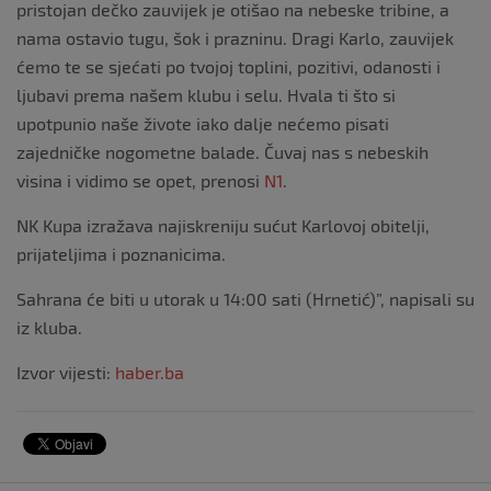
pristojan dečko zauvijek je otišao na nebeske tribine, a
nama ostavio tugu, šok i prazninu. Dragi Karlo, zauvijek
ćemo te se sjećati po tvojoj toplini, pozitivi, odanosti i
ljubavi prema našem klubu i selu. Hvala ti što si
upotpunio naše živote iako dalje nećemo pisati
zajedničke nogometne balade. Čuvaj nas s nebeskih
visina i vidimo se opet, prenosi
N1
.
NK Kupa izražava najiskreniju sućut Karlovoj obitelji,
prijateljima i poznanicima.
Sahrana će biti u utorak u 14:00 sati (Hrnetić)”, napisali su
iz kluba.
Izvor vijesti:
haber.ba