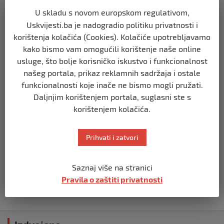
U skladu s novom europskom regulativom,
REGION
Uskvijesti.ba je nadogradio politiku privatnosti i
Predsjednik Srbije Aleksandar Vučić
korištenja kolačića (Cookies). Kolačiće upotrebljavamo
poslao vijenac: Posljednji pozdrav
Halidu
kako bismo vam omogućili korištenje naše online
usluge, što bolje korisničko iskustvo i funkcionalnost
prije 10 mjeseci
našeg portala, prikaz reklamnih sadržaja i ostale
funkcionalnosti koje inače ne bismo mogli pružati.
REGION
Daljnjim korištenjem portala, suglasni ste s
Koza ogrebala dijete u zoološkom vrtu,
roditelji zvali hitnu i policiju: “Došli su
korištenjem kolačića.
uhapsiti kozu”
prije 10 mjeseci
Prihvati i zatvori
REGION
Saznaj više na stranici
Vučić dramatično: “Biće rata, Vojska
Srbije je spremna”
Pravila o zaštiti privatnosti
prije 10 mjeseci