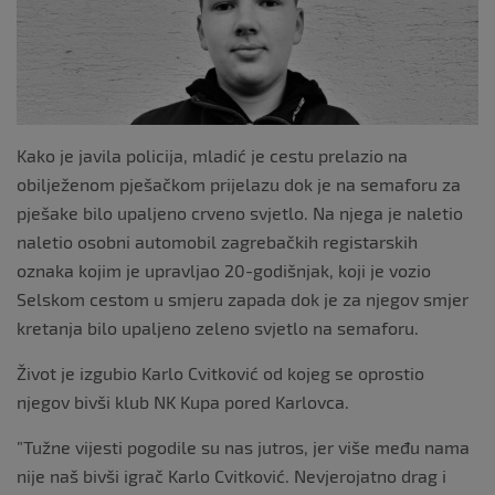
o
k
Kako je javila policija, mladić je cestu prelazio na
obilježenom pješačkom prijelazu dok je na semaforu za
pješake bilo upaljeno crveno svjetlo. Na njega je naletio
naletio osobni automobil zagrebačkih registarskih
oznaka kojim je upravljao 20-godišnjak, koji je vozio
Selskom cestom u smjeru zapada dok je za njegov smjer
kretanja bilo upaljeno zeleno svjetlo na semaforu.
Život je izgubio Karlo Cvitković od kojeg se oprostio
njegov bivši klub NK Kupa pored Karlovca.
”Tužne vijesti pogodile su nas jutros, jer više među nama
nije naš bivši igrač Karlo Cvitković. Nevjerojatno drag i