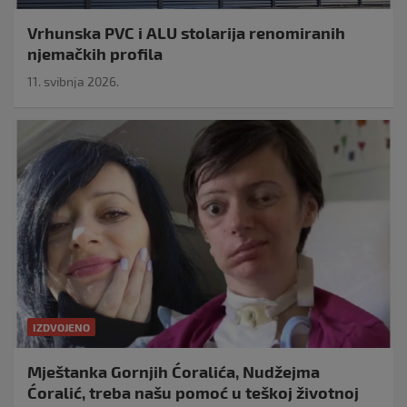
Vrhunska PVC i ALU stolarija renomiranih
njemačkih profila
11. svibnja 2026.
IZDVOJENO
Mještanka Gornjih Ćoralića, Nudžejma
Ćoralić, treba našu pomoć u teškoj životnoj