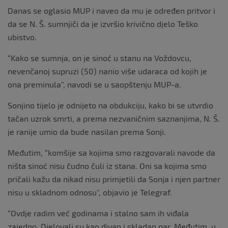
Danas se oglasio MUP i naveo da mu je određen pritvor i
da se N. Š. sumnjiči da je izvršio krivično djelo Teško
ubistvo.
“Kako se sumnja, on je sinoć u stanu na Voždovcu,
nevenčanoj supruzi (50) nanio više udaraca od kojih je
ona preminula”, navodi se u saopštenju MUP-a.
Sonjino tijelo je odnijeto na obdukciju, kako bi se utvrdio
tačan uzrok smrti, a prema nezvaničnim saznanjima, N. Š.
je ranije umio da bude nasilan prema Sonji.
Međutim, “komšije sa kojima smo razgovarali navode da
ništa sinoć nisu čudno čuli iz stana. Oni sa kojima smo
pričali kažu da nikad nisu primjetili da Sonja i njen partner
nisu u skladnom odnosu”, objavio je Telegraf.
“Ovdje radim već godinama i stalno sam ih viđala
zajedno. Djelovali su kao divan i skladan par. Međutim, u