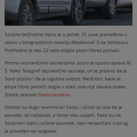
Sonjino beživotno tijelo je u petak, 21. juna pronađeno u
stanu u beogradskom naselju Medaković 3 na Voždovcu.
Prethodno je oko 22 sata stigao poziv Hitnoj pomoći.
Prema nezvaničnim saznanjima, poziv je uputio upravo N.
Š. Kako Telegraf nezvanično saznaje, on je prijavio da je
Sonji pozlilo i da je izgubila svijest. Međutim, kada je
ekipa hitne pomoći stigla u stan, ona nije davala znake
života, prenosi
Radiosarajevo
.
Doktori su dugo reanimirali Sonju i učinili su sve da je
povrate, ali nažalost, u tome nisu uspjeli. Kako su na
Sonjinom tijelu uočene povrede, njen nevjenčani suprug
je priveden na razgovor.