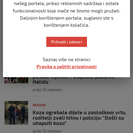
našeg portala, prikaz reklamnih sadržaja i ostale
referenduma
funkcionalnosti koje inače ne bismo mogli pružati.
prije 10 mjeseci
Daljnjim korištenjem portala, suglasni ste s
korištenjem kolačića.
REGION
Mira se dvadeseti put cijepila protiv
gripe: ‘Zato da ne budem bolesna’
Prihvati i zatvori
prije 10 mjeseci
Saznaj više na stranici
REGION
Pravila o zaštiti privatnosti
Predsjednik Srbije Aleksandar Vučić
poslao vijenac: Posljednji pozdrav
Halidu
prije 10 mjeseci
REGION
Koza ogrebala dijete u zoološkom vrtu,
roditelji zvali hitnu i policiju: “Došli su
uhapsiti kozu”
prije 10 mjeseci