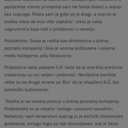
posljednje vreme primjetila sam da Sonja dolazi u radnju
bez supruga. Pitala sam je gdje joj je dragi, a ona mi je
kratko rekla da nisu više zajedno”, rekla je naša
sagovornica koja radi u prodavnici u naselju.
Podsjetimo, Sonja je radila kao direktorica u jednoj
poznato kompaniji i bila je veoma poštovana i voljena
među kolegama, pišu Nezavisne.
Prijateljica sada pokojne S.R. kaže da je ona bila predivna
osoba koju su svi voljeli i poštovali. Neutješne komšije
rekle su sa druge strane za ‘Blic’ da je uhapšeni N.Š. bio
patološki ljubomoran.
“Radila je na visokoj poziciji u jednoj poznatoj kompaniji.
Podjednako su je voljele i kolege i poslovni saradnici.
Nažalost, njen nevjenčani suprug ju je psihički zlostavljao
godinama, mnogo toga joj nije dozvoljavao, sve je želio