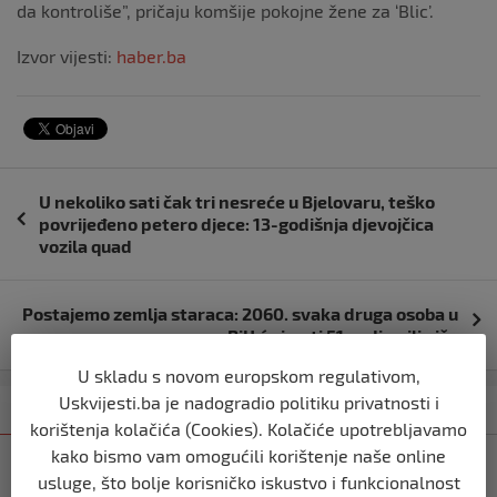
da kontroliše”, pričaju komšije pokojne žene za ‘Blic’.
Izvor vijesti:
haber.ba
Navigacija
U nekoliko sati čak tri nesreće u Bjelovaru, teško
objava
povrijeđeno petero djece: 13-godišnja djevojčica
vozila quad
Postajemo zemlja staraca: 2060. svaka druga osoba u
BiH će imati 51 godinu ili više
U skladu s novom europskom regulativom,
Uskvijesti.ba je nadogradio politiku privatnosti i
Kategorija
Najnovije
Najčitanije
korištenja kolačića (Cookies). Kolačiće upotrebljavamo
kako bismo vam omogućili korištenje naše online
REGION
usluge, što bolje korisničko iskustvo i funkcionalnost
Vulin: Ne smije se odustati od