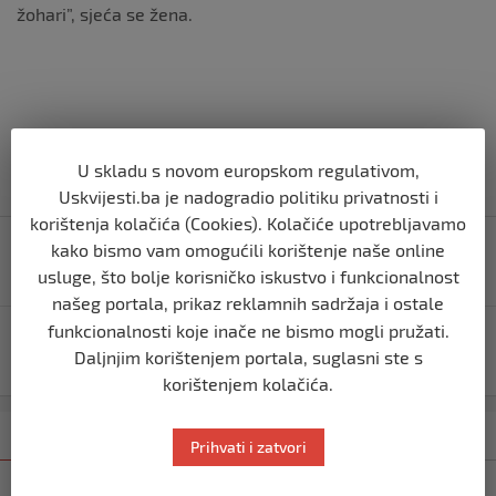
žohari”, sjeća se žena.
U skladu s novom europskom regulativom,
Uskvijesti.ba je nadogradio politiku privatnosti i
korištenja kolačića (Cookies). Kolačiće upotrebljavamo
Navigacija
Zamoli Uzvišenog Allaha da ti omogući da shvatiš
kako bismo vam omogućili korištenje naše online
objava
veličinu mubarek mjeseca ramazana
usluge, što bolje korisničko iskustvo i funkcionalnost
našeg portala, prikaz reklamnih sadržaja i ostale
funkcionalnosti koje inače ne bismo mogli pružati.
(FOTO)Pucnjava u mjestu Osredak kod Cazina,ima
Daljnjim korištenjem portala, suglasni ste s
ranjeni.
korištenjem kolačića.
Kategorija
Najnovije
Najčitanije
Prihvati i zatvori
SVIJET