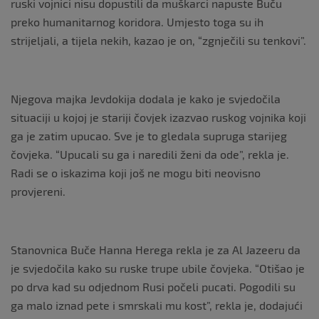
ruski vojnici nisu dopustili da muškarci napuste Buču
preko humanitarnog koridora. Umjesto toga su ih
strijeljali, a tijela nekih, kazao je on, “zgnječili su tenkovi”.
Njegova majka Jevdokija dodala je kako je svjedočila
situaciji u kojoj je stariji čovjek izazvao ruskog vojnika koji
ga je zatim upucao. Sve je to gledala supruga starijeg
čovjeka. “Upucali su ga i naredili ženi da ode”, rekla je.
Radi se o iskazima koji još ne mogu biti neovisno
provjereni.
Stanovnica Buče Hanna Herega rekla je za Al Jazeeru da
je svjedočila kako su ruske trupe ubile čovjeka. “Otišao je
po drva kad su odjednom Rusi počeli pucati. Pogodili su
ga malo iznad pete i smrskali mu kost”, rekla je, dodajući