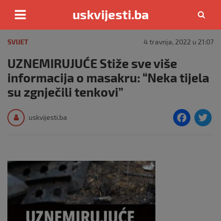
uskvijesti.ba
Skip
to
SVIJET
4 travnja, 2022 u 21:07
content
UZNEMIRUJUĆE Stiže sve više
informacija o masakru: “Neka tijela
su zgnječili tenkovi”
F
T
uskvijesti.ba
a
c
i
e
e
b
o
o