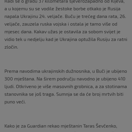
Radi se o gradu 37 kilometara sjeverozapadno od Kijeva,
a u kojemu su se vodile žestoke borbe otkako je Rusija
napala Ukrajinu 24. veljače. Buču je trećeg dana rata, 26.
veljače, zauzela ruska vojska i ostala je tamo više od
mjesec dana. Kakav užas je ostavila za sobom svijet je
vidio tek u nedjelju kad je Ukrajina optužila Rusiju za ratni
zločin.
Prema navodima ukrajinskih dužnosnika, u Buči je ubijeno
300 mještana. Na širem području navodno je ubijeno 410
ljudi. Otkriveno je više masovnih grobnica, a za stotinama
stanovnika se još traga. Sumnja se da će broj mrtvih biti
puno veći.
Kako je za Guardian rekao mještanin Taras Ševčenko,