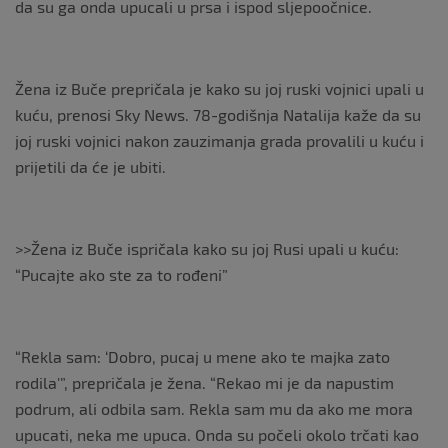
da su ga onda upucali u prsa i ispod sljepoočnice.
Žena iz Buče prepričala je kako su joj ruski vojnici upali u
kuću, prenosi Sky News. 78-godišnja Natalija kaže da su
joj ruski vojnici nakon zauzimanja grada provalili u kuću i
prijetili da će je ubiti.
>>Žena iz Buče ispričala kako su joj Rusi upali u kuću:
“Pucajte ako ste za to rođeni”
“Rekla sam: ‘Dobro, pucaj u mene ako te majka zato
rodila'”, prepričala je žena. “Rekao mi je da napustim
podrum, ali odbila sam. Rekla sam mu da ako me mora
upucati, neka me upuca. Onda su počeli okolo trčati kao