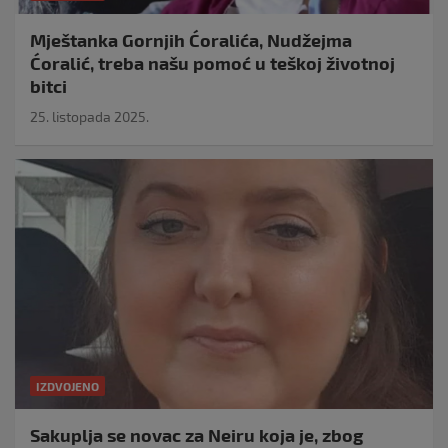
Mještanka Gornjih Ćoralića, Nudžejma
Ćoralić, treba našu pomoć u teškoj životnoj
bitci
25. listopada 2025.
IZDVOJENO
Sakuplja se novac za Neiru koja je, zbog