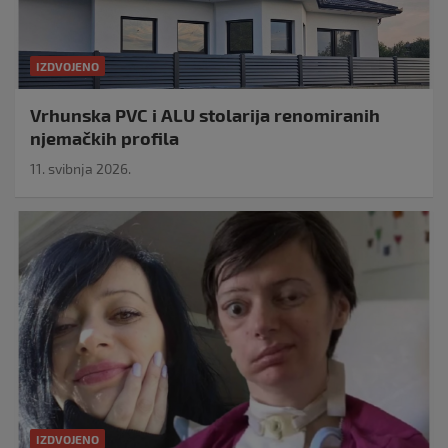
IZDVOJENO
Vrhunska PVC i ALU stolarija renomiranih
njemačkih profila
11. svibnja 2026.
IZDVOJENO