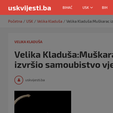
uskvijesti.ba
BIHAĆ
USK
BIH
Skip
Početna
USK
Velika Kladuša
Velika Kladuša:Muškarac i
to
content
VELIKA KLADUŠA
Velika Kladuša:Muškar
izvršio samoubistvo v
uskvijesti.ba