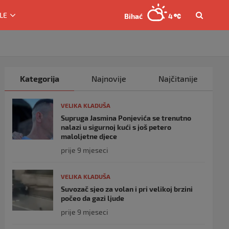
LE
Bihać
4
Kategorija
Najnovije
Najčitanije
VELIKA KLADUŠA
Supruga Jasmina Ponjevića se trenutno
nalazi u sigurnoj kući s još petero
maloljetne djece
prije 9 mjeseci
VELIKA KLADUŠA
Suvozač sjeo za volan i pri velikoj brzini
počeo da gazi ljude
prije 9 mjeseci