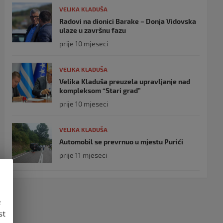
VELIKA KLADUŠA
Radovi na dionici Barake – Donja Vidovska
ulaze u završnu fazu
prije 10 mjeseci
VELIKA KLADUŠA
Velika Kladuša preuzela upravljanje nad
kompleksom “Stari grad”
prije 10 mjeseci
VELIKA KLADUŠA
Automobil se prevrnuo u mjestu Purići
prije 11 mjeseci
e
st