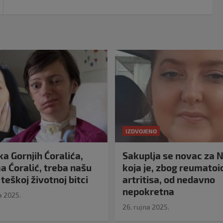
IZDVOJENO
a Gornjih Ćoralića,
Sakuplja se novac za N
 Ćoralić, treba našu
koja je, zbog reumato
teškoj životnoj bitci
artritisa, od nedavno
nepokretna
a 2025.
26. rujna 2025.