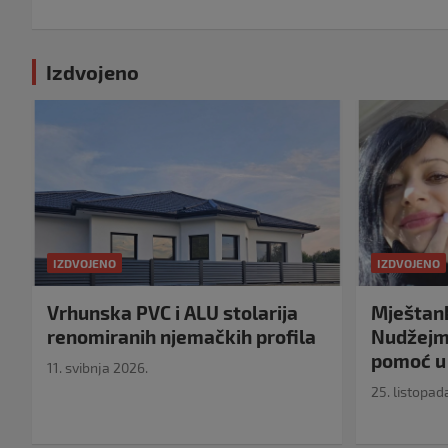
Izdvojeno
IZDVOJENO
IZDVOJENO
Vrhunska PVC i ALU stolarija
Mještank
renomiranih njemačkih profila
Nudžejma
pomoć u 
11. svibnja 2026.
25. listopad