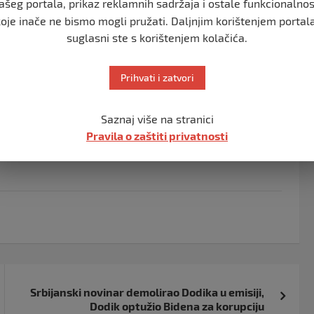
ašeg portala, prikaz reklamnih sadržaja i ostale funkcionalnos
koje inače ne bismo mogli pružati. Daljnjim korištenjem portala
suglasni ste s korištenjem kolačića.
Prihvati i zatvori
Saznaj više na stranici
Pravila o zaštiti privatnosti
Srbijanski novinar demolirao Dodika u emisiji,
Dodik optužio Bidena za korupciju