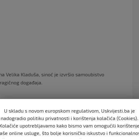
o
o
k
a Velika Kladuša, sinoć je izvršio samoubistvo
tragičnog događaja.
U skladu s novom europskom regulativom, Uskvijesti.ba je
nadogradio politiku privatnosti i korištenja kolačića (Cookies).
Kolačiće upotrebljavamo kako bismo vam omogućili korištenj
aše online usluge, što bolje korisničko iskustvo i funkcionalno
 djece. Policijski uviđaj je u toku i po završetku istog