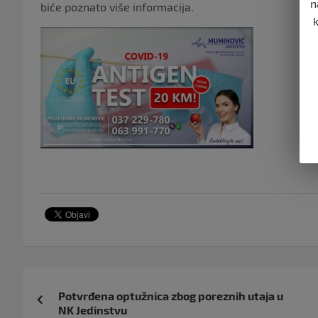
n
biće poznato više informacija.
Navigacija
Potvrđena optužnica zbog poreznih utaja u
objava
NK Jedinstvu