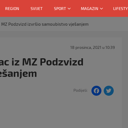
REGION
SVIJET
SPORT
MAGAZIN
LIFESTY
z MZ Podzvizd izvršio samoubistvo vješanjem
18 prosinca, 2021 u 10:39
ac iz MZ Podzvizd
ješanjem
F
T
Podijeli:
a
w
c
itt
e
er
b