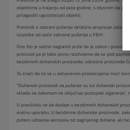
objektima u trajanju od pola godine, s obzirom da je n
prilagoditi ugostiteljski objekti.
Pravilnik o zabrani pušenja detaljno propisuje uslove z
izuzetke od opće zabrane pušenja u FBiH.
Ono što je važno naglasiti jeste da je zakon i praviln
proizvod pa je tako jasno razdvojeno da se pod pojm
bezdimnih duhanskih proizvoda, odnosno proizvoda čij
To znači da će se u zatvorenim prostorijama moći korist
“Duhanski proizvodi za pušenje su svi duhanski proiz
skladu sa zakonom ne uključuje postupak izgaranja”, n
U pravilniku se da dodaje u bezdimnih duhanskih proi
oralnu uporabu. U bezdimne duhanske proizvode, zakon
putem udisanja aerosola od zagrijanog duhana, ali be