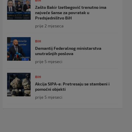
BIH
Zašto Bakir Izetbegović trenutno ima
najveće šanse za povratak u
Predsjedništvo BiH
prije 2 mjeseca
BIH
Demantij Federalnog ministarstva
unutrašnjih poslova
prije 5 mjeseci
BIH
Akcija SIPA-e: Pretresaju se stambeni i
pomoćni objekti
prije 5 mjeseci