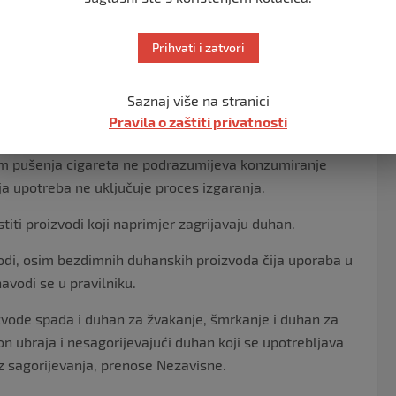
ajviše rasprava bilo o tome kako će se zabrani pušenja
Prihvati i zatvori
a posebne prostore i prostorije za pušenje, definirajući
Saznaj više na stranici
Pravila o zaštiti privatnosti
ik definisao precizne odredbe šta sve spada pod duhanski
om pušenja cigareta ne podrazumijeva konzumiranje
a upotreba ne uključuje proces izgaranja.
iti proizvodi koji naprimjer zagrijavaju duhan.
vodi, osim bezdimnih duhanskih proizvoda čija uporaba u
avodi se u pravilniku.
zvode spada i duhan za žvakanje, šmrkanje i duhan za
 ubraja i nesagorijevajući duhan koji se upotrebljava
z sagorijevanja, prenose Nezavisne.