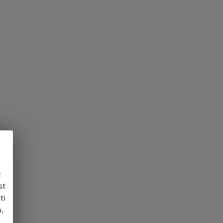
e
st
ti
,