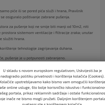
amo piće ili se pored pića služi i hrana, Pravilnik
 se osiguralo poštivanje zabrane pušenja.
tora za pušenje koji ne smije biti manji od 10m2, niti
rostora sistemom ventilacije i filtracije zraka; unutar
e služiti hrana.
korištenje tehnologije zagrijavanja duhana.
će, pušenje je u potpunosti zabranjeno.
ena, a od vlasnika objekata se ne zahtijevaju preinake
U skladu s novom europskom regulativom, Uskvijesti.ba je
nadogradio politiku privatnosti i korištenja kolačića (Cookies).
Kolačiće upotrebljavamo kako bismo vam omogućili korištenj
e kreću od 2.000 KM do 5.000 KM za pravna lica, od 300
aše online usluge, što bolje korisničko iskustvo i funkcionalno
0 KM za vlasnike i korisnike prostora gdje je pušenje
ašeg portala, prikaz reklamnih sadržaja i ostale funkcionalnos
koje inače ne bismo mogli pružati. Daljnjim korištenjem portala
suglasni ste s korištenjem kolačića.
 je ostavljen prostor za prilagodbu ugostiteljskim