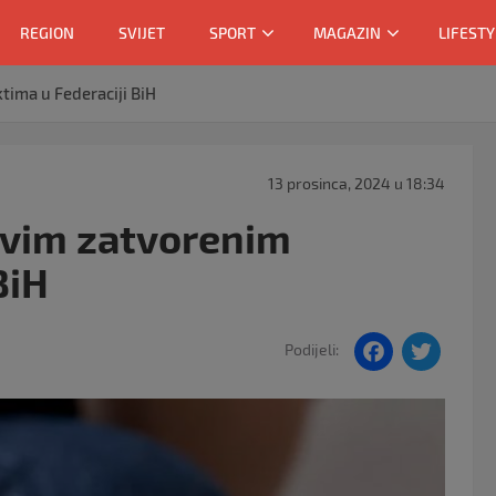
REGION
SVIJET
SPORT
MAGAZIN
LIFESTY
ima u Federaciji BiH
13 prosinca, 2024 u 18:34
svim zatvorenim
BiH
F
T
Podijeli:
a
w
c
itt
e
er
b