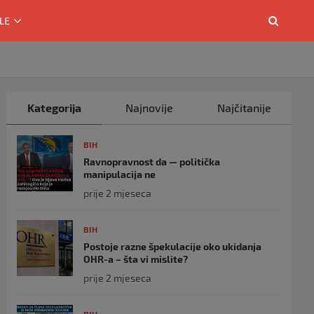
LE
Kategorija
Najnovije
Najčitanije
BIH
Ravnopravnost da — politička
manipulacija ne
prije 2 mjeseca
BIH
Postoje razne špekulacije oko ukidanja
OHR-a – šta vi mislite?
prije 2 mjeseca