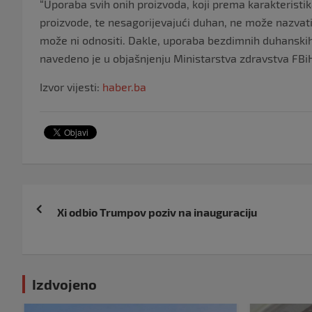
“Uporaba svih onih proizvoda, koji prema karakteris
proizvode, te nesagorijevajući duhan, ne može nazvat
može ni odnositi. Dakle, uporaba bezdimnih duhanskih
navedeno je u objašnjenju Ministarstva zdravstva FBi
Izvor vijesti:
haber.ba
Navigacija
Xi odbio Trumpov poziv na inauguraciju
objava
Izdvojeno