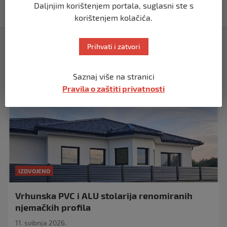
Daljnjim korištenjem portala, suglasni ste s
prije 2 mjeseca
korištenjem kolačića.
Izdvojeno
Prihvati i zatvori
Saznaj više na stranici
Pravila o zaštiti privatnosti
IZDVOJENO
Vrhunska PVC i ALU stolarija renomiranih
njemačkih profila
11. svibnja 2026.