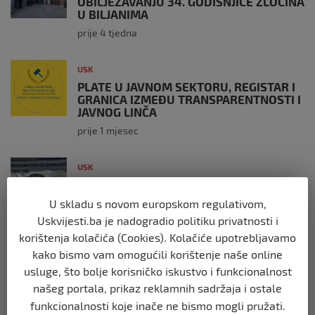
OBILJEŽAVANJU 34. GODIŠNJICE ZLOČINA
U BILJANIMA
prije 4 tjedna
USK
PLATE U JAVNOM SEKTORU, REGISTAR I
GRANICA IZMEĐU TRANSPARENTNOSTI I
JAVNOG LINČA
prije 1 mjesec
USK
OBILJEŽENE 34 GODINE OD PROGONA
MJEŠTANA I 31 GODINA OD
U skladu s novom europskom regulativom,
OSLOBOĐENJA RIPČA
Uskvijesti.ba je nadogradio politiku privatnosti i
prije 2 mjeseca
korištenja kolačića (Cookies). Kolačiće upotrebljavamo
kako bismo vam omogućili korištenje naše online
USK
usluge, što bolje korisničko iskustvo i funkcionalnost
INES DELIĆ: Vrijeme je da se i Unsko-
našeg portala, prikaz reklamnih sadržaja i ostale
sanski kanton priključi kampanji „Daj
funkcionalnosti koje inače ne bismo mogli pružati.
prednost i kad (ne) vidiš razlog“