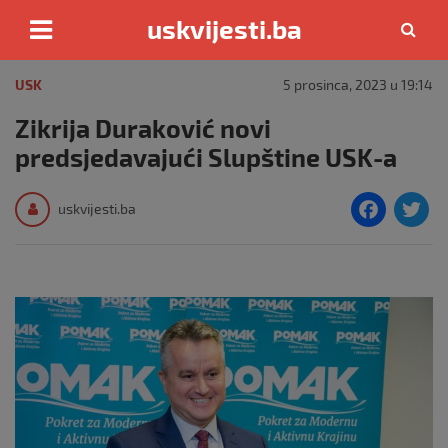
uskvijesti.ba
Skip
to
USK
5 prosinca, 2023 u 19:14
content
Zikrija Duraković novi
predsjedavajući Slupštine USK-a
F
T
uskvijesti.ba
a
c
i
e
e
b
o
o
k