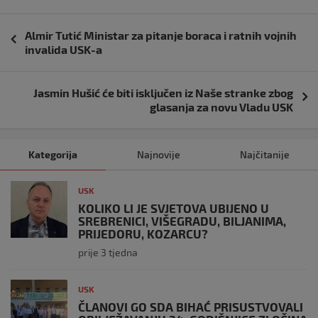
Navigacija
Almir Tutić Ministar za pitanje boraca i ratnih vojnih
objava
invalida USK-a
Jasmin Hušić će biti isključen iz Naše stranke zbog
glasanja za novu Vladu USK
Kategorija
Najnovije
Najčitanije
USK
KOLIKO LI JE SVJETOVA UBIJENO U
SREBRENICI, VIŠEGRADU, BILJANIMA,
PRIJEDORU, KOZARCU?
prije 3 tjedna
USK
ČLANOVI GO SDA BIHAĆ PRISUSTVOVALI