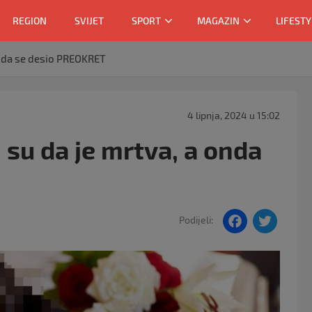
REGION
SVIJET
SPORT
MAGAZIN
LIFESTY
onda se desio PREOKRET
4 lipnja, 2024 u 15:02
 su da je mrtva, a onda
F
T
Podijeli:
a
w
c
itt
e
er
b