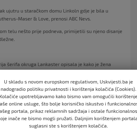
k ujutru u staračkom domu Linkoln gdje je bila u
 Butherus-Maser & Love, prenosi ABC Nevs.
om telu nešto prije podneva, primijetili su njeno disanje
dležne.
ja šerifa okruga Lankaster opisala je kako je žena
U skladu s novom europskom regulativom, Uskvijesti.ba je
zamenik glavnog šerifa okruga Lankaster Ben Houčin.
nadogradio politiku privatnosti i korištenja kolačića (Cookies).
e nije došlo do ove tačke.“
Kolačiće upotrebljavamo kako bismo vam omogućili korištenj
aše online usluge, što bolje korisničko iskustvo i funkcionalno
 Houchin o Glantzu.
ašeg portala, prikaz reklamnih sadržaja i ostale funkcionalnos
gu o tome šta se dogodilo. U ovom trenutku nismo
koje inače ne bismo mogli pružati. Daljnjim korištenjem portala
trane staračkog doma, ali istraga je u toku“, nastavio
suglasni ste s korištenjem kolačića.