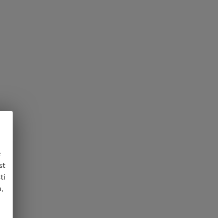
e
st
ti
,