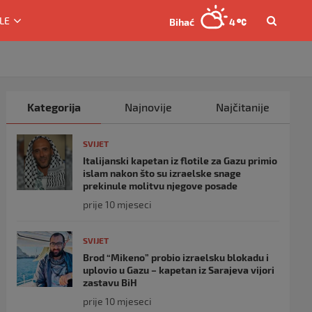
LE
Bihać
4
Kategorija
Najnovije
Najčitanije
SVIJET
Italijanski kapetan iz flotile za Gazu primio
islam nakon što su izraelske snage
prekinule molitvu njegove posade
prije 10 mjeseci
SVIJET
Brod “Mikeno” probio izraelsku blokadu i
uplovio u Gazu – kapetan iz Sarajeva vijori
zastavu BiH
prije 10 mjeseci