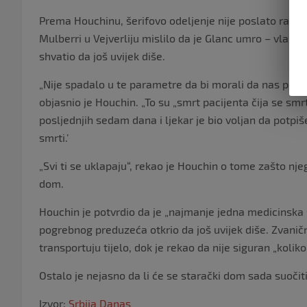
Prema Houchinu, šerifovo odeljenje nije poslato rani
Mulberri u Vejverliju mislilo da je Glanc umro – vlast
shvatio da još uvijek diše.
„Nije spadalo u te parametre da bi morali da nas pozo
objasnio je Houchin. „To su „smrt pacijenta čija se smrt 
posljednjih sedam dana i ljekar je bio voljan da potpiš
smrti.’
„Svi ti se uklapaju“, rekao je Houchin o tome zašto nje
dom.
Houchin je potvrdio da je „najmanje jedna medicinska 
pogrebnog preduzeća otkrio da još uvijek diše. Zvanič
transportuju tijelo, dok je rekao da nije siguran „koliko j
Ostalo je nejasno da li će se starački dom sada suoči
Izvor:
Srbija Danas