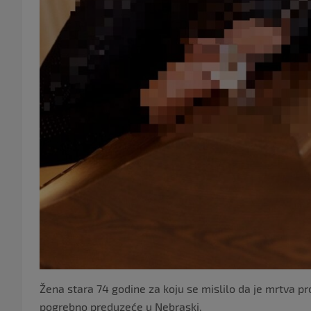
Žena stara 74 godine za koju se mislilo da je mrtva p
pogrebno preduzeće u Nebraski.