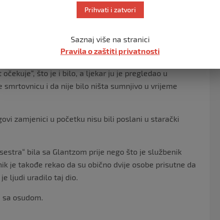
Prihvati i zatvori
je tog dana kada je osoblje u staračkom domu The
i su pozvane tek kada je član osoblja pogrebnog zavoda
Saznaj više na stranici
Pravila o zaštiti privatnosti
vu da bi morali da izvršimo istragu mrtvozornika“,
očekuje“, što je i bilo, a ljekar ju je pregledao u
e smrtovnicu i da nije bilo ništa sumnjivo u vrijeme
govi zamjenici u početku nisu bili poslani u starački
sestra“ bila sa Glantzom prije nego što je službenik
nik je takođe rekao da su obično dvije osobe prisutne da
e ljudi uradilo taj dio.
ti sa osudom.