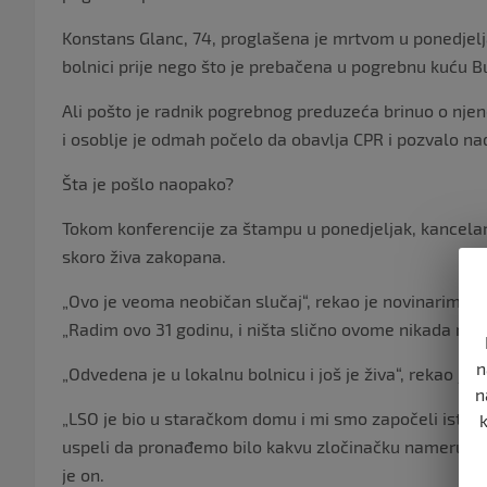
Konstans Glanc, 74, proglašena je mrtvom u ponedjelja
bolnici prije nego što je prebačena u pogrebnu kuću
Ali pošto je radnik pogrebnog preduzeća brinuo o njen
i osoblje je odmah počelo da obavlja CPR i pozvalo na
Šta je pošlo naopako?
Tokom konferencije za štampu u ponedjeljak, kancelari
skoro živa zakopana.
„Ovo je veoma neobičan slučaj“, rekao je novinarima 
„Radim ovo 31 godinu, i ništa slično ovome nikada ranij
n
„Odvedena je u lokalnu bolnicu i još je živa“, rekao je
n
„LSO je bio u staračkom domu i mi smo započeli istra
uspeli da pronađemo bilo kakvu zločinačku nameru od s
je on.