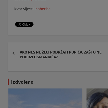
Izvor vijesti:
haber.ba
Navigacija
AKO NES NE ŽELI PODRŽATI PURIĆA, ZAŠTO NE
objava
PODRŽI OSMANKIĆA?
Izdvojeno