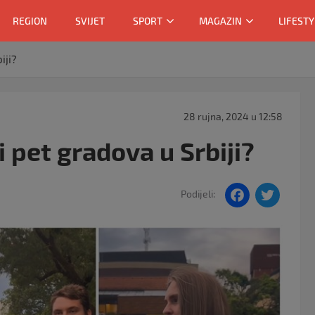
REGION
SVIJET
SPORT
MAGAZIN
LIFESTY
iji?
28 rujna, 2024 u 12:58
i pet gradova u Srbiji?
F
T
Podijeli:
a
w
c
itt
e
er
b
o