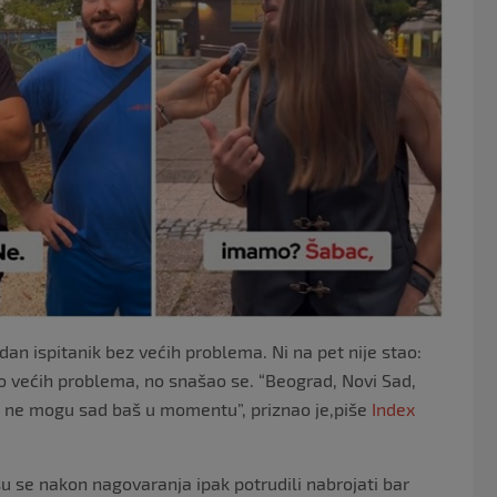
o
k
dan ispitanik bez većih problema. Ni na pet nije stao:
o većih problema, no snašao se. “Beograd, Novi Sad,
 I ne mogu sad baš u momentu”, priznao je,piše
Index
i su se nakon nagovaranja ipak potrudili nabrojati bar