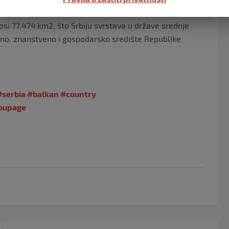
si 77.474 km2, što Srbiju svrstava u države srednje
turno, znanstveno i gospodarsko središte Republike
#serbia
#balkan
#country
oupagе