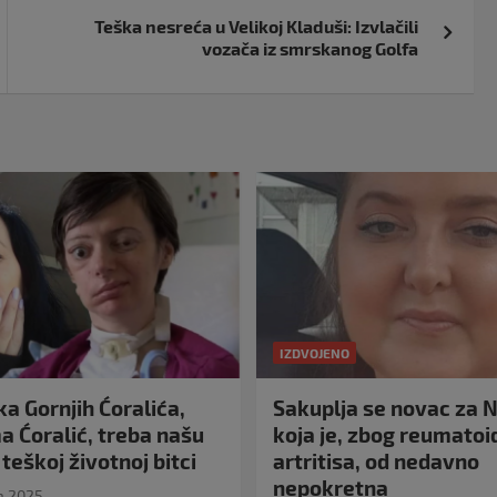
Teška nesreća u Velikoj Kladuši: Izvlačili
vozača iz smrskanog Golfa
IZDVOJENO
a Gornjih Ćoralića,
Sakuplja se novac za N
 Ćoralić, treba našu
koja je, zbog reumato
teškoj životnoj bitci
artritisa, od nedavno
nepokretna
a 2025.