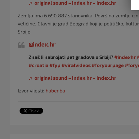
♬ original sound – Index.hr – Index.hr
Zemlja ima 6.690.887 stanovnika. Površina zemlje izno
veličine. Glavni je grad Beograd koji je političko, kul
Srbije.
@index.hr
Znaš li nabrojati pet gradova u Srbiji?
#indexhr
#croatia
#fyp
#viralvideos
#foryourpage
#fory
♬ original sound – Index.hr – Index.hr
Izvor vijesti:
haber.ba