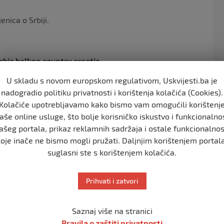
enica o Srbiji.
erbia balkan country croatia
U skladu s novom europskom regulativom, Uskvijesti.ba je
nadogradio politiku privatnosti i korištenja kolačića (Cookies).
Kolačiće upotrebljavamo kako bismo vam omogućili korištenj
e je djelomice srednjoeuropska država. Duljina granica
aše online usluge, što bolje korisničko iskustvo i funkcionalno
 na zapadu s Hrvatskom i Bosnom i Hercegovinom, na
ašeg portala, prikaz reklamnih sadržaja i ostale funkcionalnos
koje inače ne bismo mogli pružati. Daljnjim korištenjem portala
 Bugarskom te na jugu sa Sjevernom Makedonijom i s
suglasni ste s korištenjem kolačića.
Prihvati i zatvori
serbia balkan country croatia
Saznaj više na stranici
Pravila o zaštiti privatnosti