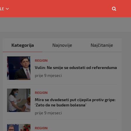
LE
Kategorija
Najnovije
Najčitanije
REGION
Vulin: Ne smije se odustati od referenduma
prije 9 mjeseci
REGION
Mira se dvadeseti put cijepila protiv gripe:
‘Zato da ne budem bolesna’
prije 9 mjeseci
REGION