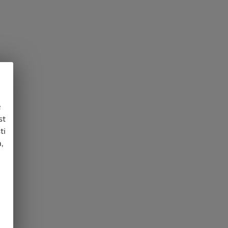
e
st
ti
,