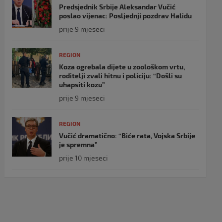
Predsjednik Srbije Aleksandar Vučić
poslao vijenac: Posljednji pozdrav Halidu
prije 9 mjeseci
REGION
Koza ogrebala dijete u zoološkom vrtu,
roditelji zvali hitnu i policiju: “Došli su
uhapsiti kozu”
prije 9 mjeseci
REGION
Vučić dramatično: “Biće rata, Vojska Srbije
je spremna”
prije 10 mjeseci