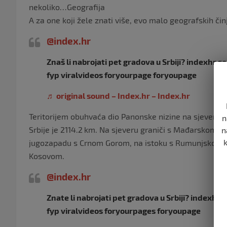
nekoliko…Geografija
A za one koji žele znati više, evo malo geografskih činj
@index.hr
Znaš li nabrojati pet gradova u Srbiji? indexhr s
fyp viralvideos foryourpage foryoupagе
♬ original sound – Index.hr – Index.hr
Teritorijem obuhvaća dio Panonske nizine na sjeveru t
n
Srbije je 2114.2 km. Na sjeveru graniči s Mađarskom,
n
jugozapadu s Crnom Gorom, na istoku s Rumunjskom i
Kosovom.
@index.hr
Znate li nabrojati pet gradova u Srbiji? indexhr 
fyp viralvideos foryourpages foryoupage