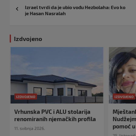
Navigacija
Izrael tvrdi da je ubio vođu Hezbolaha: Evo ko
objava
je Hasan Nasralah
Izdvojeno
IZDVOJENO
IZDVOJENO
Vrhunska PVC i ALU stolarija
Mještank
renomiranih njemačkih profila
Nudžejma
pomoć u 
11. svibnja 2026.
25. listopad