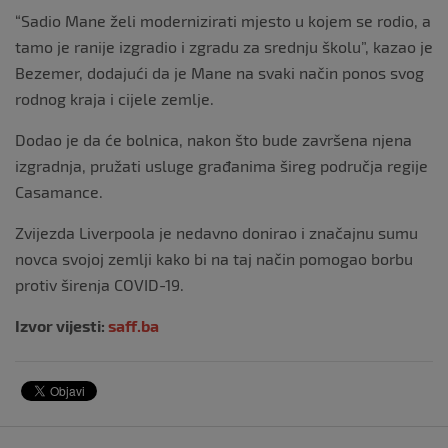
“Sadio Mane želi modernizirati mjesto u kojem se rodio, a
tamo je ranije izgradio i zgradu za srednju školu”, kazao je
Bezemer, dodajući da je Mane na svaki način ponos svog
rodnog kraja i cijele zemlje.
Dodao je da će bolnica, nakon što bude završena njena
izgradnja, pružati usluge građanima šireg područja regije
Casamance.
Zvijezda Liverpoola je nedavno donirao i značajnu sumu
novca svojoj zemlji kako bi na taj način pomogao borbu
protiv širenja COVID-19.
Izvor vijesti:
saff.ba
Navigacija