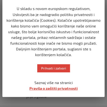
prije 3 godine
U skladu s novom europskom regulativom,
TIMELINE
Uskvijesti.ba je nadogradio politiku privatnosti i
Staša Košarac na mukama: Evo šta su
korištenja kolačića (Cookies). Kolačiće upotrebljavamo
mu uradili
kako bismo vam omogućili korištenje naše online
prije 3 godine
usluge, što bolje korisničko iskustvo i funkcionalnost
našeg portala, prikaz reklamnih sadržaja i ostale
funkcionalnosti koje inače ne bismo mogli pružati.
TIMELINE
Ko završi svoj dan zikrom i veličanjem
Daljnjim korištenjem portala, suglasni ste s
Allaha, cijeli dan će mu biti upisan kao
korištenjem kolačića.
zikr
prije 3 godine
Prihvati i zatvori
TIMELINE
Tužilaštvo BiH podiglo optužnicu protiv
Saznaj više na stranici
tri Srbina zbog ratnih zločina nad
Pravila o zaštiti privatnosti
Bošnjacima na području Vlasenice
prije 3 godine