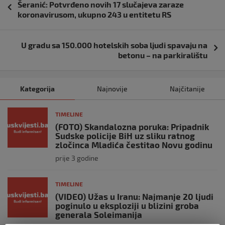
Šeranić: Potvrđeno novih 17 slučajeva zaraze
objava
koronavirusom, ukupno 243 u entitetu RS
U gradu sa 150.000 hotelskih soba ljudi spavaju na
betonu – na parkiralištu
Kategorija
Najnovije
Najčitanije
TIMELINE
(FOTO) Skandalozna poruka: Pripadnik
Sudske policije BiH uz sliku ratnog
zločinca Mladića čestitao Novu godinu
prije 3 godine
TIMELINE
(VIDEO) Užas u Iranu: Najmanje 20 ljudi
poginulo u eksploziji u blizini groba
generala Soleimanija