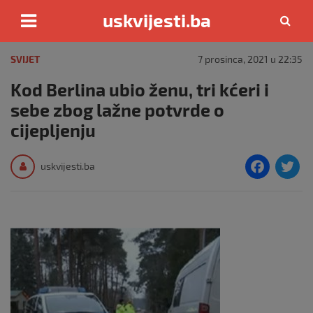
uskvijesti.ba
Skip
to
SVIJET
7 prosinca, 2021 u 22:35
content
Kod Berlina ubio ženu, tri kćeri i
sebe zbog lažne potvrde o
cijepljenju
F
T
uskvijesti.ba
a
c
i
e
e
b
o
o