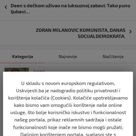
Navigacija
Deen s dečkom uživao na luksuznoj zabavi: Tako puno
objava
ljubavi…
ZORAN MILANOVIC KOMUNISTA, DANAS
SOCIJALDEMOKRATA.
Kategorija
Najnovije
Najčitanije
SVIJET
Italijanski kapetan iz flotile za Gazu
U skladu s novom europskom regulativom,
primio islam nakon što su izraelske
snage prekinule molitvu njegove
Uskvijesti.ba je nadogradio politiku privatnosti i
posade
korištenja kolačića (Cookies). Kolačiće upotrebljavamo
prije 10 mjeseci
kako bismo vam omogućili korištenje naše online
usluge, što bolje korisničko iskustvo i funkcionalnost
našeg portala, prikaz reklamnih sadržaja i ostale
SVIJET
Brod “Mikeno” probio izraelsku blokadu
funkcionalnosti koje inače ne bismo mogli pružati.
i uplovio u Gazu – kapetan iz Sarajeva
Daljnjim korištenjem portala, suglasni ste s