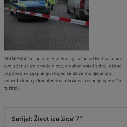
k
MUŠKARAC koji je u mjestu Senzig, južno od Berlina, ubio
svoju ženu i troje male djece, a nakon toga i sebe, lažirao
je potvrdu o cijepljenju i bojao se da će mu djeca biti
oduzeta kada je krivotvorina otkrivena, rekao je njemački
tužitelj.