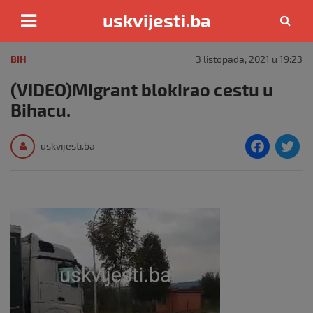
uskvijesti.ba
Skip
to
BIH
3 listopada, 2021 u 19:23
content
(VIDEO)Migrant blokirao cestu u
Bihacu.
F
T
uskvijesti.ba
a
c
i
e
e
b
o
o
k