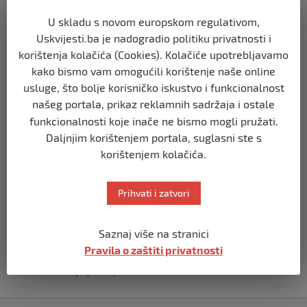
prije 3 mjeseca
U skladu s novom europskom regulativom,
Uskvijesti.ba je nadogradio politiku privatnosti i
BIH
korištenja kolačića (Cookies). Kolačiće upotrebljavamo
Zašto Bakir Izetbegović trenutno ima
kako bismo vam omogućili korištenje naše online
najveće šanse za povratak u
Predsjedništvo BiH
usluge, što bolje korisničko iskustvo i funkcionalnost
našeg portala, prikaz reklamnih sadržaja i ostale
prije 3 mjeseca
funkcionalnosti koje inače ne bismo mogli pružati.
Daljnjim korištenjem portala, suglasni ste s
BIH
korištenjem kolačića.
Demantij Federalnog ministarstva
unutrašnjih poslova
prije 5 mjeseci
Prihvati i zatvori
BIH
Saznaj više na stranici
Akcija SIPA-e: Pretresaju se stambeni i
Pravila o zaštiti privatnosti
pomoćni objekti
prije 5 mjeseci