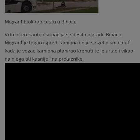
Migrant blokirao cestu u Bihacu.
Vrlo interesantna situacija se desila u gradu Bihacu.
Migrant je legao ispred kamiona i nije se zelio smaknuti
kada je vozac kamiona planirao krenuti te je urlao i vikao
na njega ali kasnije i na prolaznike.