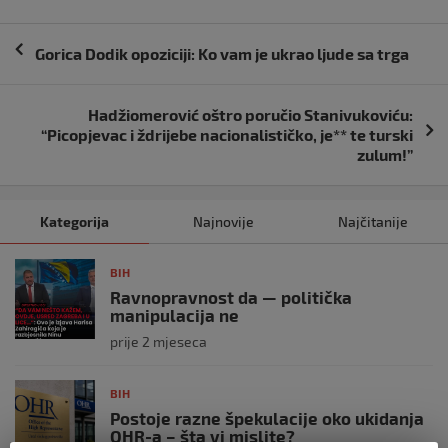
Navigacija
Gorica Dodik opoziciji: Ko vam je ukrao ljude sa trga
objava
Hadžiomerović oštro poručio Stanivukoviću:
“Picopjevac i ždrijebe nacionalističko, je** te turski
zulum!”
Kategorija
Najnovije
Najčitanije
BIH
Ravnopravnost da — politička
manipulacija ne
prije 2 mjeseca
BIH
Postoje razne špekulacije oko ukidanja
OHR-a – šta vi mislite?