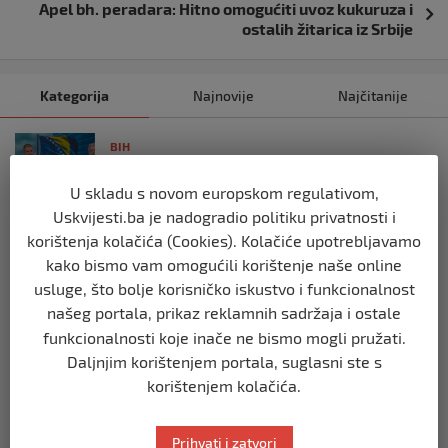
Apel bh. peradara: Hitno omogućiti uvoz kukuruza i
ostalih žitarica iz Srbije
Kategorija
Najnovije
Najčitanije
BIH
Ravnopravnost da — politička
manipulacija ne
U skladu s novom europskom regulativom,
prije 2 mjeseca
Uskvijesti.ba je nadogradio politiku privatnosti i
korištenja kolačića (Cookies). Kolačiće upotrebljavamo
kako bismo vam omogućili korištenje naše online
BIH
usluge, što bolje korisničko iskustvo i funkcionalnost
Postoje razne špekulacije oko ukidanja
OHR-a – šta vi mislite?
našeg portala, prikaz reklamnih sadržaja i ostale
funkcionalnosti koje inače ne bismo mogli pružati.
prije 3 mjeseca
Daljnjim korištenjem portala, suglasni ste s
korištenjem kolačića.
BIH
Zašto Bakir Izetbegović trenutno ima
najveće šanse za povratak u
Prihvati i zatvori