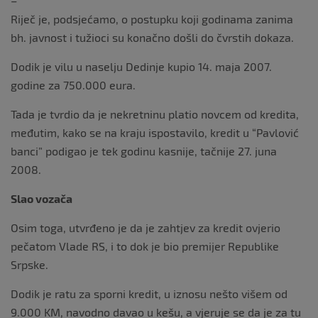
–
Riječ je, podsjećamo, o postupku koji godinama zanima
bh. javnost i tužioci su konačno došli do čvrstih dokaza.
Dodik je vilu u naselju Dedinje kupio 14. maja 2007.
godine za 750.000 eura.
Tada je tvrdio da je nekretninu platio novcem od kredita,
međutim, kako se na kraju ispostavilo, kredit u “Pavlović
banci” podigao je tek godinu kasnije, tačnije 27. juna
2008.
Slao vozača
Osim toga, utvrđeno je da je zahtjev za kredit ovjerio
pečatom Vlade RS, i to dok je bio premijer Republike
Srpske.
Dodik je ratu za sporni kredit, u iznosu nešto višem od
9.000 KM, navodno davao u kešu, a vjeruje se da je za tu