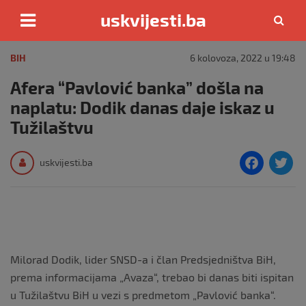
uskvijesti.ba
Skip
to
BIH
6 kolovoza, 2022 u 19:48
content
Afera “Pavlović banka” došla na
naplatu: Dodik danas daje iskaz u
Tužilaštvu
F
T
uskvijesti.ba
a
c
i
e
e
b
Milorad Dodik, lider SNSD-a i član Predsjedništva BiH,
o
prema informacijama „Avaza“, trebao bi danas biti ispitan
o
u Tužilaštvu BiH u vezi s predmetom „Pavlović banka“.