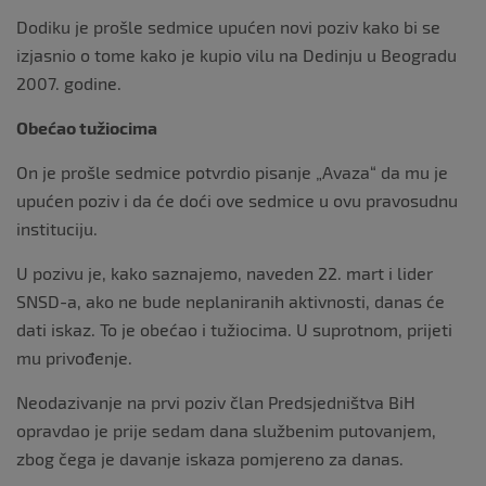
k
Dodiku je prošle sedmice upućen novi poziv kako bi se
izjasnio o tome kako je kupio vilu na Dedinju u Beogradu
2007. godine.
Obećao tužiocima
On je prošle sedmice potvrdio pisanje „Avaza“ da mu je
upućen poziv i da će doći ove sedmice u ovu pravosudnu
instituciju.
U pozivu je, kako saznajemo, naveden 22. mart i lider
SNSD-a, ako ne bude neplaniranih aktivnosti, danas će
dati iskaz. To je obećao i tužiocima. U suprotnom, prijeti
mu privođenje.
Neodazivanje na prvi poziv član Predsjedništva BiH
opravdao je prije sedam dana službenim putovanjem,
zbog čega je davanje iskaza pomjereno za danas.