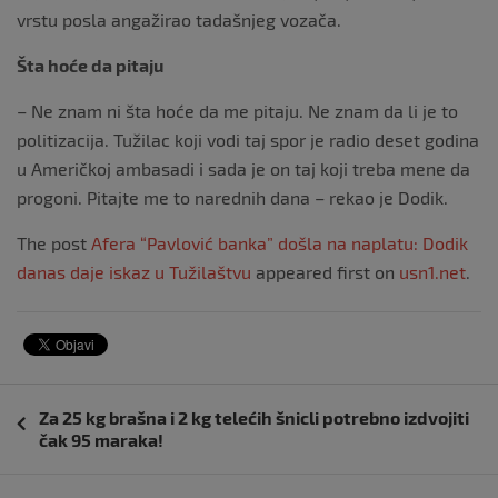
vrstu posla angažirao tadašnjeg vozača.
Šta hoće da pitaju
– Ne znam ni šta hoće da me pitaju. Ne znam da li je to
politizacija. Tužilac koji vodi taj spor je radio deset godina
u Američkoj ambasadi i sada je on taj koji treba mene da
progoni. Pitajte me to narednih dana – rekao je Dodik.
The post
Afera “Pavlović banka” došla na naplatu: Dodik
danas daje iskaz u Tužilaštvu
appeared first on
usn1.net
.
Navigacija
Za 25 kg brašna i 2 kg telećih šnicli potrebno izdvojiti
objava
čak 95 maraka!