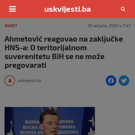
uskvijesti.ba
Skip
to
SVIJET
20 veljače, 2022 u 7:47
content
Ahmetović reagovao na zaključke
HNS-a: O teritorijalnom
suverenitetu BiH se ne može
pregovarati
F
T
uskvijesti.ba
a
c
i
e
e
b
o