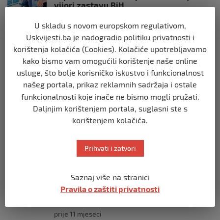
vijori zastavu BiH
prije 10 mjeseci
U skladu s novom europskom regulativom,
Uskvijesti.ba je nadogradio politiku privatnosti i
SVIJET
korištenja kolačića (Cookies). Kolačiće upotrebljavamo
Opsadno stanje u Münchenu, odjeknulo
kako bismo vam omogućili korištenje naše online
nekoliko eksplozija: Ima žrtava,
usluge, što bolje korisničko iskustvo i funkcionalnost
policijske snage na terenu
našeg portala, prikaz reklamnih sadržaja i ostale
prije 10 mjeseci
funkcionalnosti koje inače ne bismo mogli pružati.
Daljnjim korištenjem portala, suglasni ste s
SVIJET
korištenjem kolačića.
Putin: Spremni smo vojno uzvratiti
Zapadu
prije 11 mjeseci
Prihvati i zatvori
SVIJET
Saznaj više na stranici
Papa Lav XIV izjavio da je situacija vrlo
Pravila o zaštiti privatnosti
ozbiljna nakon izraelskog napada na
Dohu
prije 11 mjeseci