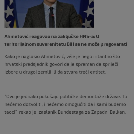
o
k
Ahmetović reagovao na zaključke HNS-a: O
teritorijalnom suverenitetu BiH se ne može pregovarati
Kako je naglasio Ahmetović, više je nego iritantno što
hrvatski predsjednik govori da je spreman da spriječi
izbore u drugoj zemlji ili da stvara treći entitet.
“Ovo je jednako pokušaju političke demontaže države. To
nećemo dozvoliti, i nećemo omogućiti da i sami budemo
taoci”, rekao je izaslanik Bundestaga za Zapadni Balkan.