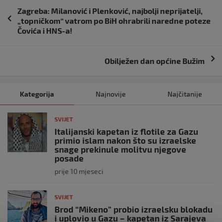
Navigacija
Zagreba: Milanović i Plenković, najbolji neprijatelji,
objava
„topničkom“ vatrom po BiH ohrabrili naredne poteze
Čovića i HNS-a!
Obilježen dan općine Bužim
Kategorija
Najnovije
Najčitanije
SVIJET
Italijanski kapetan iz flotile za Gazu
primio islam nakon što su izraelske
snage prekinule molitvu njegove
posade
prije 10 mjeseci
SVIJET
Brod “Mikeno” probio izraelsku blokadu
i uplovio u Gazu – kapetan iz Sarajeva