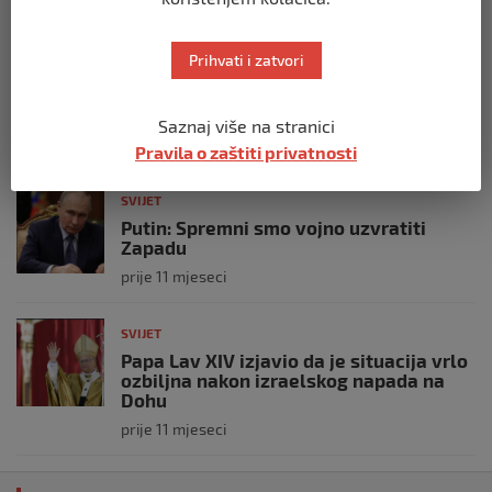
SVIJET
Prihvati i zatvori
Opsadno stanje u Münchenu, odjeknulo
nekoliko eksplozija: Ima žrtava,
policijske snage na terenu
Saznaj više na stranici
prije 10 mjeseci
Pravila o zaštiti privatnosti
SVIJET
Putin: Spremni smo vojno uzvratiti
Zapadu
prije 11 mjeseci
SVIJET
Papa Lav XIV izjavio da je situacija vrlo
ozbiljna nakon izraelskog napada na
Dohu
prije 11 mjeseci