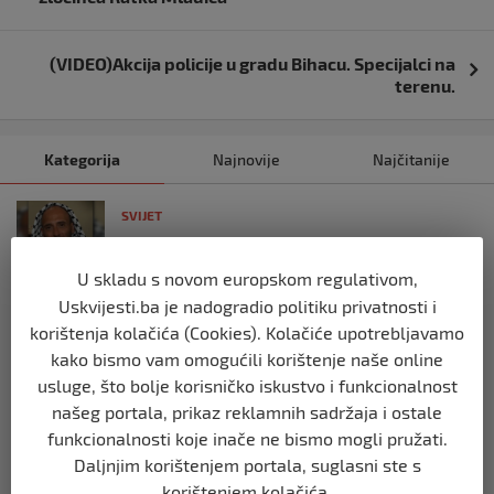
(VIDEO)Akcija policije u gradu Bihacu. Specijalci na
terenu.
Kategorija
Najnovije
Najčitanije
SVIJET
Italijanski kapetan iz flotile za Gazu
primio islam nakon što su izraelske
U skladu s novom europskom regulativom,
snage prekinule molitvu njegove
posade
Uskvijesti.ba je nadogradio politiku privatnosti i
korištenja kolačića (Cookies). Kolačiće upotrebljavamo
prije 10 mjeseci
kako bismo vam omogućili korištenje naše online
usluge, što bolje korisničko iskustvo i funkcionalnost
SVIJET
našeg portala, prikaz reklamnih sadržaja i ostale
Brod “Mikeno” probio izraelsku blokadu
i uplovio u Gazu – kapetan iz Sarajeva
funkcionalnosti koje inače ne bismo mogli pružati.
vijori zastavu BiH
Daljnjim korištenjem portala, suglasni ste s
prije 10 mjeseci
korištenjem kolačića.