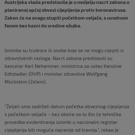
Austrijska vlada predstavila je u nedjelju nacrt zakona o
planiranoj općoj obvezi cijepljenja protiv koronavirusa.
Zakon će na snagu stupiti početkom veljače, s uvodnom
fazom bez kazni do sredine ožujka.
Iznimke su trudnice ili osobe koje se ne mogu cijepiti iz
zdravstvenih razloga. Nacrt zakona predstavili su
kancelar Karl Nehammer, ministrica za ustav Karoline
Edtstadler (ÖVP) i ministar zdravstva Wolfgang
Mückstein (Zeleni).
“Željeli smo zadržati datum početka obveznog cijepljenja
s početkom veljače – bez obzira na to što će tehnička
provedba evidentiranja iznimki u nacionalni registar
cijepljenja biti moguća najranije od travnja.”, rekao je