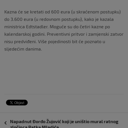
Kazna će se kretati od 600 eura (u skraćenom postupku)
do 3.600 eura (u redovnom postupku), kako je kazala
ministrica Edtstadler. Moguće su do četiri kazne po
kalendarskoj godini. Preventivni pritvor i zamjenski zatvor
nisu predviđeni. Više pojedinosti bit će poznato u
sljedećim danima.
Navigacija
Napadnut Đorđo Žujović koji je uništio mural ratnog
objava
zločinca Ratka Mladića