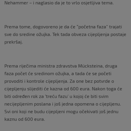
Nehammer – i naglasio da je to vrlo osjetljiva tema.
Prema tome, dogovoreno je da će “početna faza” trajati
sve do sredine ožujka. Tek tada obveza cijepljenja postaje
prekršaj.
Prema riječima ministra zdravstva Mücksteina, druga
faza počet će sredinom ožujka, a tada će se početi
provoditi i kontrole cijepljenja. Za one bez potvrde o
cijepljenju slijediti će kazna od 600 eura. Nakon toga će
biti određen rok za ‘treću fazu’ u kojoj će biti svim
necijepljenim poslana i još jedna opomena o cijepljenu.
Svi oni koji ne budu cijepljeni mogu očekivati još jednu
kaznu od 600 eura.