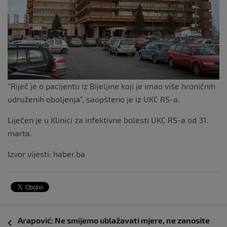
k
“Riječ je o pacijentu iz Bijeljine koji je imao više hroničnih
udruženih oboljenja”, saopšteno je iz UKC RS-a.
Liječen je u Klinici za infektivne bolesti UKC RS-a od 31.
marta.
Izvor vijesti: haber.ba
Navigacija
Arapović: Ne smijemo ublažavati mjere, ne zanosite