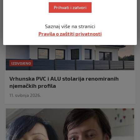
Prihvati i zatvori
Saznaj više na stranici
Pravila o zaštiti privatnosti
IZDVOJENO
Vrhunska PVC i ALU stolarija renomiranih
njemačkih profila
11. svibnja 2026.