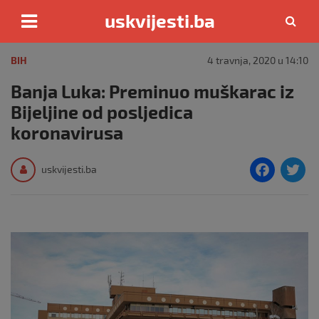
uskvijesti.ba
Skip
to
BIH
4 travnja, 2020 u 14:10
content
Banja Luka: Preminuo muškarac iz
Bijeljine od posljedica
koronavirusa
F
T
uskvijesti.ba
a
c
i
e
e
b
o
o