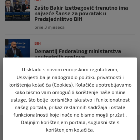
Zašto Bakir Izetbegović trenutno ima
najveće šanse za povratak u
Predsjedništvo BiH
prije 3 mjeseca
BIH
Demantij Federalnog ministarstva
unutrašnjih poslova
prije 5 mjeseci
U skladu s novom europskom regulativom,
Uskvijesti.ba je nadogradio politiku privatnosti i
BIH
korištenja kolačića (Cookies). Kolačiće upotrebljavamo
Akcija SIPA-e: Pretresaju se stambeni i
kako bismo vam omogućili korištenje naše online
pomoćni objekti
usluge, što bolje korisničko iskustvo i funkcionalnost
prije 5 mjeseci
našeg portala, prikaz reklamnih sadržaja i ostale
funkcionalnosti koje inače ne bismo mogli pružati.
Daljnjim korištenjem portala, suglasni ste s
Izdvojeno
korištenjem kolačića.