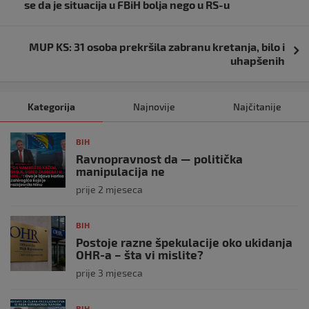
objava
se da je situacija u FBiH bolja nego u RS-u
MUP KS: 31 osoba prekršila zabranu kretanja, bilo i
uhapšenih
Kategorija
Najnovije
Najčitanije
BIH
Ravnopravnost da — politička
manipulacija ne
prije 2 mjeseca
BIH
Postoje razne špekulacije oko ukidanja
OHR-a – šta vi mislite?
prije 3 mjeseca
BIH