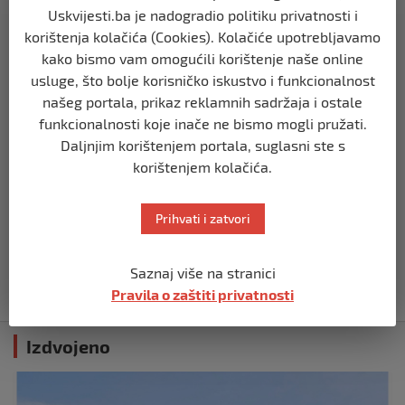
Zašto Bakir Izetbegović trenutno ima
Uskvijesti.ba je nadogradio politiku privatnosti i
najveće šanse za povratak u
korištenja kolačića (Cookies). Kolačiće upotrebljavamo
Predsjedništvo BiH
kako bismo vam omogućili korištenje naše online
prije 3 mjeseca
usluge, što bolje korisničko iskustvo i funkcionalnost
našeg portala, prikaz reklamnih sadržaja i ostale
BIH
funkcionalnosti koje inače ne bismo mogli pružati.
Demantij Federalnog ministarstva
Daljnjim korištenjem portala, suglasni ste s
unutrašnjih poslova
korištenjem kolačića.
prije 5 mjeseci
Prihvati i zatvori
BIH
Akcija SIPA-e: Pretresaju se stambeni i
pomoćni objekti
Saznaj više na stranici
prije 5 mjeseci
Pravila o zaštiti privatnosti
Izdvojeno