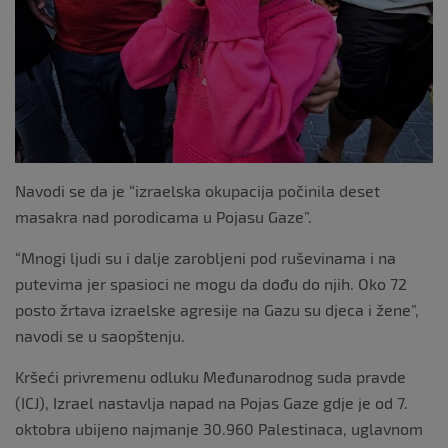
Navodi se da je “izraelska okupacija počinila deset
masakra nad porodicama u Pojasu Gaze”.
“Mnogi ljudi su i dalje zarobljeni pod ruševinama i na
putevima jer spasioci ne mogu da dođu do njih. Oko 72
posto žrtava izraelske agresije na Gazu su djeca i žene”,
navodi se u saopštenju.
Kršeći privremenu odluku Međunarodnog suda pravde
(ICJ), Izrael nastavlja napad na Pojas Gaze gdje je od 7.
oktobra ubijeno najmanje 30.960 Palestinaca, uglavnom