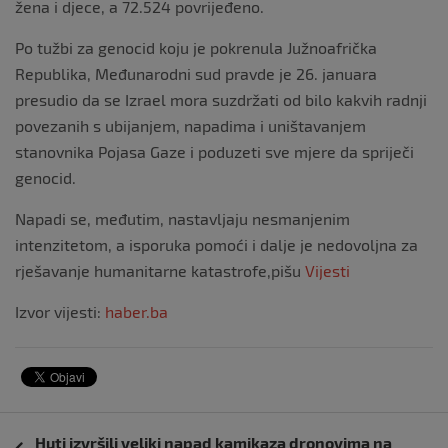
žena i djece, a 72.524 povrijeđeno.
Po tužbi za genocid koju je pokrenula Južnoafrička
Republika, Međunarodni sud pravde je 26. januara
presudio da se Izrael mora suzdržati od bilo kakvih radnji
povezanih s ubijanjem, napadima i uništavanjem
stanovnika Pojasa Gaze i poduzeti sve mjere da spriječi
genocid.
Napadi se, međutim, nastavljaju nesmanjenim
intenzitetom, a isporuka pomoći i dalje je nedovoljna za
rješavanje humanitarne katastrofe,pišu
Vijesti
Izvor vijesti:
haber.ba
Navigacija
Huti izvršili veliki napad kamikaza dronovima na