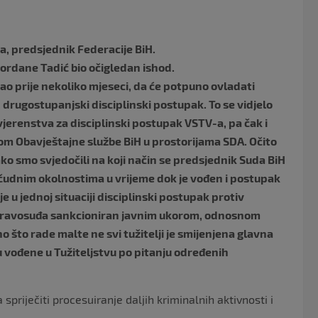
o
k
a, predsjednik Federacije BiH.
ordane Tadić bio očigledan ishod.
vao prije nekoliko mjeseci, da će potpuno ovladati
, drugostupanjski disciplinski postupak. To se vidjelo
jerenstva za disciplinski postupak VSTV-a, pa čak i
rom Obavještajne službe BiH u prostorijama SDA. Očito
ko smo svjedočili na koji način se predsjednik Suda BiH
čudnim okolnostima u vrijeme dok je vođen i postupak
 je u jednoj situaciji disciplinski postupak protiv
 pravosuđa sankcioniran javnim ukorom, odnosnom
o što rade malte ne svi tužitelji je smijenjena glavna
 su vođene u Tužiteljstvu po pitanju određenih
priječiti procesuiranje daljih kriminalnih aktivnosti i