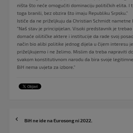
ništa što neće omogućiti dominaciju političkih elita. I t
toga branili, bez obzira što imaju Republiku Srpsku.”
Ističe da ne priželjkuju da Christian Schmidt nametne 
“Naš stav je principijelan. Visoki predstavnik je treba
domaće oilitičke aktere i institucije da rade svoj posa
način bio alibi politike jednog dijela u čijem interesu 
priželjkujemo i ne želimo. Mislim da treba napraviti
svakom konstitutivnom narodu da bira svoje legitimn
BiH nema uvjeta za izbore.”
Navigacija
BiH ne ide na Eurosong ni 2022.
objava