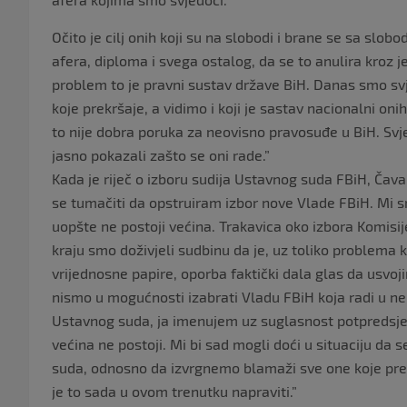
Očito je cilj onih koji su na slobodi i brane se sa slob
afera, diploma i svega ostalog, da se to anulira kroz je
problem to je pravni sustav države BiH. Danas smo svjed
koje prekršaje, a vidimo i koji je sastav nacionalni onih 
to nije dobra poruka za neovisno pravosuđe u BiH. Svje
jasno pokazali zašto se oni rade.”
Kada je riječ o izboru sudija Ustavnog suda FBiH, Čav
se tumačiti da opstruiram izbor nove Vlade FBiH. Mi sm
uopšte ne postoji većina. Trakavica oko izbora Komisij
kraju smo doživjeli sudbinu da je, uz toliko problema k
vrijednosne papire, oporba faktički dala glas da usvoj
nismo u mogućnosti izabrati Vladu FBiH koja radi u 
Ustavnog suda, ja imenujem uz suglasnost potpredsjed
većina ne postoji. Mi bi sad mogli doći u situaciju da
suda, odnosno da izvrgnemo blamaži sve one koje pred
je to sada u ovom trenutku napraviti.”