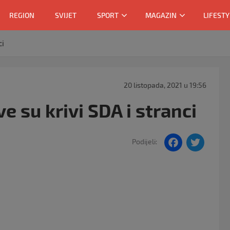
REGION
SVIJET
SPORT
MAGAZIN
LIFESTY
ci
20 listopada, 2021 u 19:56
e su krivi SDA i stranci
F
T
Podijeli:
a
w
c
itt
e
er
b
o