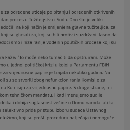
ode za određene uticaje po pitanju i određenih otkrivenih
dan proces u Tužiteljstvu i Sudu. Ono što je veliki
očili na koji način je smijenjena glavna tužiteljica, za
koji su glasali za, koji su bili protiv i suzdržani. Jasno da
doci smo i niza ranije vođenih političkih procesa koji su
ara kaže: “To može neko tumačiti da opstruiram. Može
o u jednoj političkoj krizi u kojoj u Parlamentu FBiH
e za vrijednosne papire je trajala nekoliko godina. Na
oji su se stvorili zbog nefunkcioniranja Komisije za
imo Komisiju za vrijednosne papire. S druge strane, mi
nekom tehničkom mandatu. I kad imenujemo sudije
nika i dobija suglasnost većine u Domu naroda, ali ta
 se selektivno priđe pristupu izboru sudaca Ustavnog
ložimo, koji su prošli proceduru natječaja i nemoguće