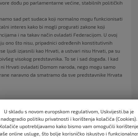
vore dođu po parlamentarne većine, stabilnih političkih
imamo sad pet sudaca koji normalno mogu funkcionisati
vitalni interes kako bi mogli progurati zakone koji
ncijama i na takav način ovladati Federacijom. U ovoj
aju ono što nisu, pripadnici određenih konstitutivnih
 ljudi izjasnili kao Hrvati, a ustvari nisu Hrvati, pa su
bivšeg visokog predstavnika. To se i sad događa. I kad
 ni Hrvati ovladati Domom naroda, nego mogu samo
 strane naravno da smatramo da sve predstavnike Hrvata
a i ustavna kriza u državi, odgovara: “Koga normalnog ne
U skladu s novom europskom regulativom, Uskvijesti.ba je
 Vlada upravlja, određeni politički procesi na državnoj
nadogradio politiku privatnosti i korištenja kolačića (Cookies).
o u jednom smjeru koji nije dobar. Ukoliko ne bude
Kolačiće upotrebljavamo kako bismo vam omogućili korištenj
e politički akteri toliko udaljiti jedni od drugih da će
aše online usluge, što bolje korisničko iskustvo i funkcionalno