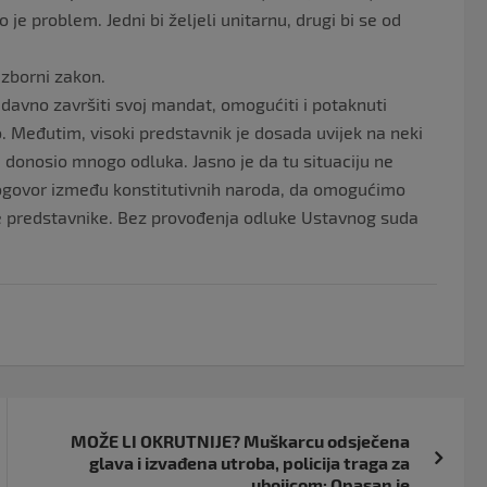
o je problem. Jedni bi željeli unitarnu, drugi bi se od
Izborni zakon.
o davno završiti svoj mandat, omogućiti i potaknuti
o. Međutim, visoki predstavnik je dosada uvijek na neki
je donosio mnogo odluka. Jasno je da tu situaciju ne
 dogovor između konstitutivnih naroda, da omogućimo
e predstavnike. Bez provođenja odluke Ustavnog suda
MOŽE LI OKRUTNIJE? Muškarcu odsječena
glava i izvađena utroba, policija traga za
ubojicom: Opasan je