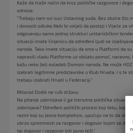
Kaže da traže način da kroz političke razgovore i dogo
odnosa.
“Trebaju nam svi suci Ustavnog suda. Bez obzira što 
i donositi odluke.Neki bi voljeli da postoji i Vijeće za 
odgovaraju samo jednoj strukturi unitarističkim tende
situaciji imate činjenicu da određeni ljudi se izjašnjav
naroda. Tako imate situaciju da smo u Platformi da su se
napravili vladu Platforme uz obilatu pomoć, naravno, 
kažu neko želi ovladati Domom naroda. Ne može HDZ
izabrati legitimne predstavnike u Klub Hrvata. I s te
trebaju izabrati Hrvati u Federaciji.”
Milorad Dodik ne ruši državu
Na pitanje zabrinjava li ga trenutna politička situacij
zabrinjava? Određeni politički procesi koji teku, kojim
razini koji su jasno kompleksni, upućuju na to da idem
ubrzo spremnosti za razgovor i dogovor bojim se da će s
n
taj dogovor i razgovor biti puno teži.”