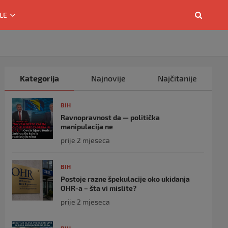
LE
Kategorija
Najnovije
Najčitanije
BIH
Ravnopravnost da — politička
manipulacija ne
prije 2 mjeseca
BIH
Postoje razne špekulacije oko ukidanja
OHR-a – šta vi mislite?
prije 2 mjeseca