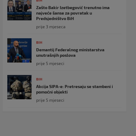
BIH
Zašto Bakir Izetbegović trenutno ima
najveće šanse za povratak u
Predsjedništvo BiH
prije 3 mjeseca
BIH
Demantij Federalnog ministarstva
unutrašnjih poslova
prije 5 mjeseci
BIH
Akcija SIPA-e: Pretresaju se stambeni i
pomoćni objekti
prije 5 mjeseci