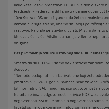
Kako kaže, visoki predstavnik u BiH nije donio skoro ni
Predsjednik Federacije BiH smatra da nije dobar put k
“Ovo što radi RS, oni očigledno da žele se maksimalno 
naroda. S druge strane, imamo situaciju političkog Sar
razgovor. Pa onda se stavljaju uvjeti. Mislim da je to p
biti sve više i više. Mislim da nam je vrijeme neprijate
drugima.”
Bez provođenja odluke Ustavnog suda BiH nema uvjet
Smatra da su EU i SAD samo deklarativno zabrinuti, te 
dogovor.
“Nemojte podupirati i ohrbarivati one koji žele određen
predtsavnik u 2021. godini nameće neke zakone. Uruš
biti normalno. SAD imaju najveću odgovornost na ovo
Na pitanje ima li odgovornosti i krivice HDZ-a za ovak
odgovornosti. Svi mi imamo dio odgovornosti samo je pi
hrvatskog naroda koji je najmalobrojniji i nama odgov