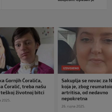
IZDVOJENO
a Gornjih Ćoralića,
Sakuplja se novac za N
 Ćoralić, treba našu
koja je, zbog reumato
teškoj životnoj bitci
artritisa, od nedavno
nepokretna
a 2025.
26. rujna 2025.