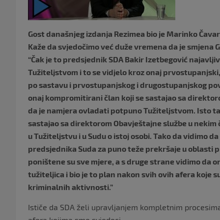
Gost današnjeg izdanja Rezimea bio je Marinko Čavar
Kaže da svjedočimo već duže vremena da je smjena G
“Čak je to predsjednik SDA Bakir Izetbegović najavlji
Tužiteljstvom i to se vidjelo kroz onaj prvostupanjski
po sastavu i prvostupanjskog i drugostupanjskog pov
onaj kompromitirani član koji se sastajao sa direkto
da je namjera ovladati potpuno Tužiteljstvom. Isto ta
sastajao sa direktorom Obavještajne službe u nekim 
u Tužiteljstvu i u Sudu o istoj osobi. Tako da vidimo da
predsjednika Suda za puno teže prekršaje u oblasti
poništene su sve mjere, a s druge strane vidimo da on
tužiteljica i bio je to plan nakon svih ovih afera koje
kriminalnih aktivnosti.”
Ističe da SDA želi upravljanjem kompletnim procesima s
afera kojima smo svjedoci.