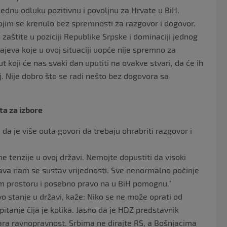
jednu odluku pozitivnu i povoljnu za Hrvate u BiH.
ojim se krenulo bez spremnosti za razgovor i dogovor.
zaštite u poziciji Republike Srpske i dominaciji jednog
ajeva koje u ovoj situaciji uopće nije spremno za
ut koji će nas svaki dan uputiti na ovakve stvari, da će ih
lj. Nije dobro što se radi nešto bez dogovora sa
a za izbore
da je više outa govori da trebaju ohrabriti razgovor i
e tenzije u ovoj državi. Nemojte dopustiti da visoki
ava nam se sustav vrijednosti. Sve nenormalno počinje
m prostoru i posebno pravo na u BiH pomognu.”
vo stanje u državi, kaže: Niko se ne može oprati od
tanje čija je kolika. Jasno da je HDZ predstavnik
ara ravnopravnost. Srbima ne dirajte RS, a Bošnjacima