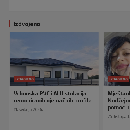
Izdvojeno
IZDVOJENO
IZDVOJENO
Vrhunska PVC i ALU stolarija
Mještank
renomiranih njemačkih profila
Nudžejma
pomoć u 
11. svibnja 2026.
25. listopad