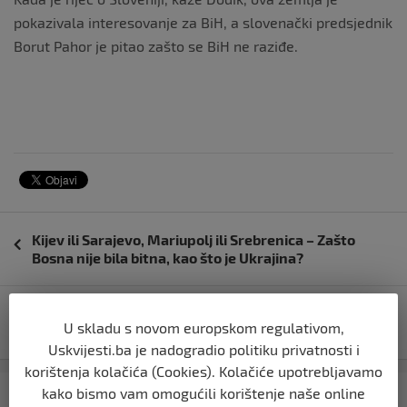
pokazivala interesovanje za BiH, a slovenački predsjednik
Borut Pahor je pitao zašto se BiH ne raziđe.
Navigacija
Kijev ili Sarajevo, Mariupolj ili Srebrenica – Zašto
objava
Bosna nije bila bitna, kao što je Ukrajina?
Vrtoglave cijene mesa u BiH:Kilogram telećeg buta
U skladu s novom europskom regulativom,
košta i preko 28 maraka,
Uskvijesti.ba je nadogradio politiku privatnosti i
korištenja kolačića (Cookies). Kolačiće upotrebljavamo
Kategorija
Najnovije
Najčitanije
kako bismo vam omogućili korištenje naše online