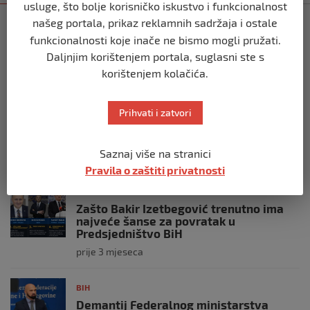
usluge, što bolje korisničko iskustvo i funkcionalnost
našeg portala, prikaz reklamnih sadržaja i ostale
BIH
funkcionalnosti koje inače ne bismo mogli pružati.
Ravnopravnost da — politička
manipulacija ne
Daljnjim korištenjem portala, suglasni ste s
prije 2 mjeseca
korištenjem kolačića.
BIH
Prihvati i zatvori
Postoje razne špekulacije oko ukidanja
OHR-a – šta vi mislite?
Saznaj više na stranici
prije 3 mjeseca
Pravila o zaštiti privatnosti
BIH
Zašto Bakir Izetbegović trenutno ima
najveće šanse za povratak u
Predsjedništvo BiH
prije 3 mjeseca
BIH
Demantij Federalnog ministarstva