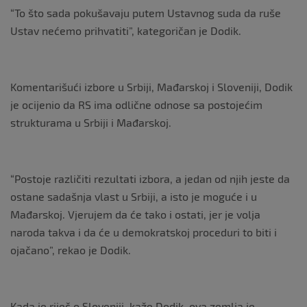
“To što sada pokušavaju putem Ustavnog suda da ruše
Ustav nećemo prihvatiti”, kategoričan je Dodik.
Komentarišući izbore u Srbiji, Mađarskoj i Sloveniji, Dodik
je ocijenio da RS ima odlične odnose sa postojećim
strukturama u Srbiji i Mađarskoj.
“Postoje različiti rezultati izbora, a jedan od njih jeste da
ostane sadašnja vlast u Srbiji, a isto je moguće i u
Mađarskoj. Vjerujem da će tako i ostati, jer je volja
naroda takva i da će u demokratskoj proceduri to biti i
ojačano”, rekao je Dodik.
Kada je riječ o Sloveniji, kaže Dodik, ova zemlja je