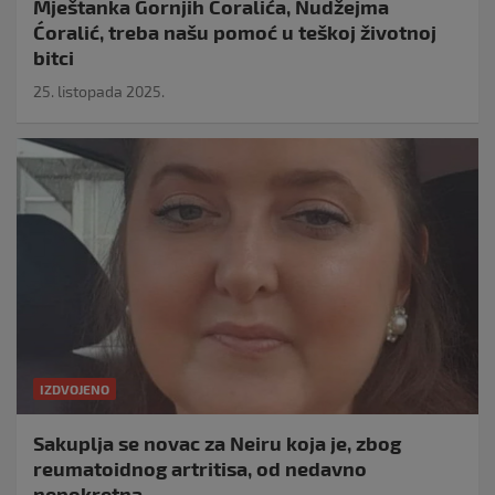
Mještanka Gornjih Ćoralića, Nudžejma
Ćoralić, treba našu pomoć u teškoj životnoj
bitci
25. listopada 2025.
IZDVOJENO
Sakuplja se novac za Neiru koja je, zbog
reumatoidnog artritisa, od nedavno
nepokretna