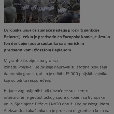
o
k
Evropska unija će sledeće nedelje proširiti sankcije
Belorusiji, rekla je predsednica Evropske komisije Ursula
fon der Lajen posle sastanka sa američkim
predsednikom Džozefom Bajdenom
Migranti zarobljeni na granici
između Poljske i Belorusije napravili su stotine pokušaja
da probiju granicu, ali ih je odbilo 15.000 poljskih vojnika
koji su bili tu raspoređeni.
Hiljade zaglavljenih ljudi uhvaćene su u centru
intenziviranja geopolitičkog spora u kojem su Evropska
unija, Sjedinjene Države i NATO optužili beloruskog lidera
Aleksandra Lukašenka da je proizveo migrantsku krizu na