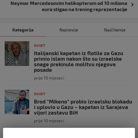
Neymar Mercedesovim helikopterom od 10 miliona
eura stigao na trening reprezentacije
Kategorija
Najnovije
Najčitanije
SVIJET
Italijanski kapetan iz flotile za Gazu
primio islam nakon što su izraelske
snage prekinule molitvu njegove
posade
prije 10 mjeseci
SVIJET
Brod “Mikeno” probio izraelsku blokadu
i uplovio u Gazu – kapetan iz Sarajeva
vijori zastavu BiH
prije 10 mjeseci
SVIJET