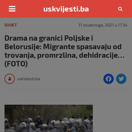
uskvijesti.ba
Skip
to
SVIJET
11 studenoga, 2021 u 17:34
content
Drama na granici Poljske i
Belorusije: Migrante spasavaju od
trovanja, promrzlina, dehidracije…
(FOTO)
F
T
uskvijesti.ba
a
c
i
e
e
b
o