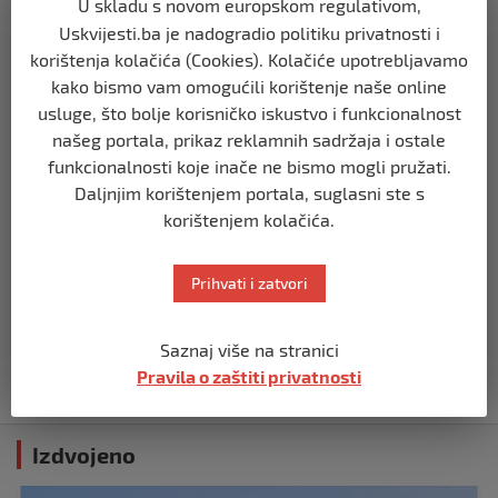
U skladu s novom europskom regulativom,
Opsadno stanje u Münchenu, odjeknulo
Uskvijesti.ba je nadogradio politiku privatnosti i
nekoliko eksplozija: Ima žrtava,
korištenja kolačića (Cookies). Kolačiće upotrebljavamo
policijske snage na terenu
kako bismo vam omogućili korištenje naše online
prije 10 mjeseci
usluge, što bolje korisničko iskustvo i funkcionalnost
našeg portala, prikaz reklamnih sadržaja i ostale
SVIJET
funkcionalnosti koje inače ne bismo mogli pružati.
Putin: Spremni smo vojno uzvratiti
Daljnjim korištenjem portala, suglasni ste s
Zapadu
korištenjem kolačića.
prije 11 mjeseci
Prihvati i zatvori
SVIJET
Papa Lav XIV izjavio da je situacija vrlo
ozbiljna nakon izraelskog napada na
Saznaj više na stranici
Dohu
Pravila o zaštiti privatnosti
prije 11 mjeseci
Izdvojeno