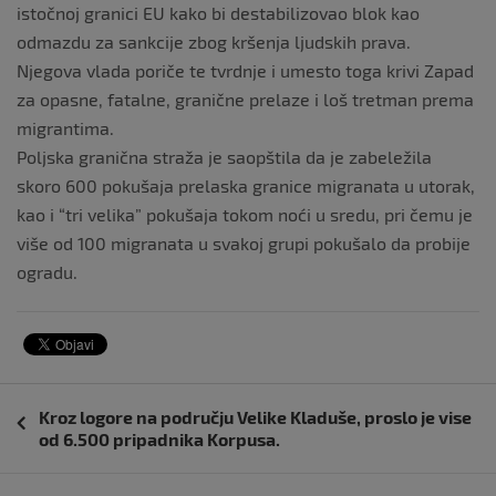
istočnoj granici EU kako bi destabilizovao blok kao
odmazdu za sankcije zbog kršenja ljudskih prava.
Njegova vlada poriče te tvrdnje i umesto toga krivi Zapad
za opasne, fatalne, granične prelaze i loš tretman prema
migrantima.
Poljska granična straža je saopštila da je zabeležila
skoro 600 pokušaja prelaska granice migranata u utorak,
kao i “tri velika” pokušaja tokom noći u sredu, pri čemu je
više od 100 migranata u svakoj grupi pokušalo da probije
ogradu.
Navigacija
Kroz logore na području Velike Kladuše, proslo je vise
objava
od 6.500 pripadnika Korpusa.