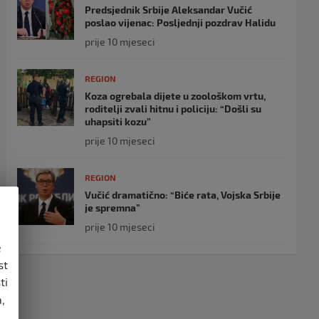
Predsjednik Srbije Aleksandar Vučić
poslao vijenac: Posljednji pozdrav Halidu
prije 10 mjeseci
REGION
Koza ogrebala dijete u zoološkom vrtu,
roditelji zvali hitnu i policiju: “Došli su
uhapsiti kozu”
prije 10 mjeseci
REGION
Vučić dramatično: “Biće rata, Vojska Srbije
je spremna”
prije 10 mjeseci
e
st
ti
,