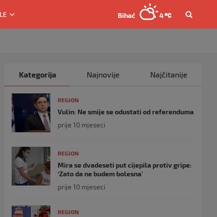
LE
Bihać
4
Kategorija
Najnovije
Najčitanije
REGION
Vulin: Ne smije se odustati od referenduma
prije 10 mjeseci
REGION
Mira se dvadeseti put cijepila protiv gripe:
‘Zato da ne budem bolesna’
prije 10 mjeseci
REGION