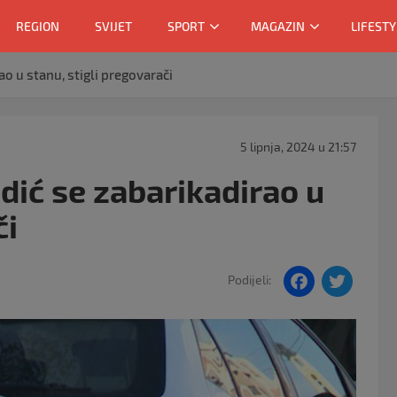
REGION
SVIJET
SPORT
MAGAZIN
LIFESTY
o u stanu, stigli pregovarači
5 lipnja, 2024 u 21:57
ić se zabarikadirao u
či
F
T
Podijeli:
a
w
c
itt
e
er
b