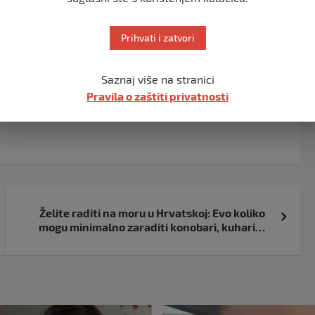
a uđu u stan, mladić se popeo na prozor i prijetio da će
Prihvati i zatvori
Saznaj više na stranici
Pravila o zaštiti privatnosti
Želite raditi na moru u Hrvatskoj: Evo koliko
mogu minimalno zaraditi konobari, kuhari…