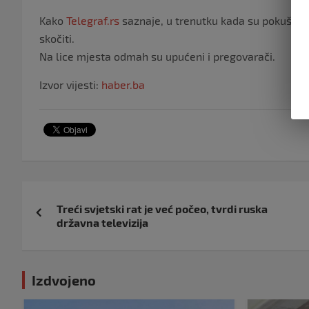
Kako
Telegraf.rs
saznaje, u trenutku kada su pokušali d
skočiti.
Na lice mjesta odmah su upućeni i pregovarači.
Izvor vijesti:
haber.ba
Navigacija
Treći svjetski rat je već počeo, tvrdi ruska
objava
državna televizija
Izdvojeno