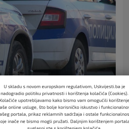
o
o
k
U skladu s novom europskom regulativom, Uskvijesti.ba je
nadogradio politiku privatnosti i korištenja kolačića (Cookies).
Kolačiće upotrebljavamo kako bismo vam omogućili korištenj
aše online usluge, što bolje korisničko iskustvo i funkcionalno
) se oko 18.30 sati zabarikadirao u stan.
ašeg portala, prikaz reklamnih sadržaja i ostale funkcionalnos
 na lice mjesta stigli članovi njegove porodice i
koje inače ne bismo mogli pružati. Daljnjim korištenjem portala
suglasni ste s korištenjem kolačića.