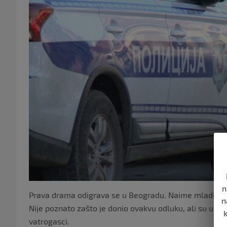
n
Prava drama odigrava se u Beogradu. Naime mladić (29
n
Nije poznato zašto je donio ovakvu odluku, ali su ubrzo
vatrogasci.