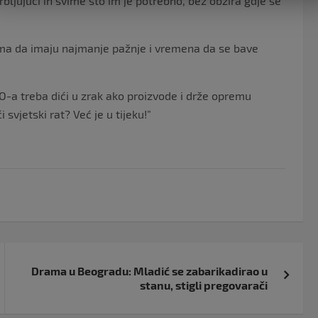
ljujući ih svime što im je potrebno, bez obzira gdje se
ama da imaju najmanje pažnje i vremena da se bave
TO-a treba dići u zrak ako proizvode i drže opremu
 svjetski rat? Već je u tijeku!”
Drama u Beogradu: Mladić se zabarikadirao u
stanu, stigli pregovarači