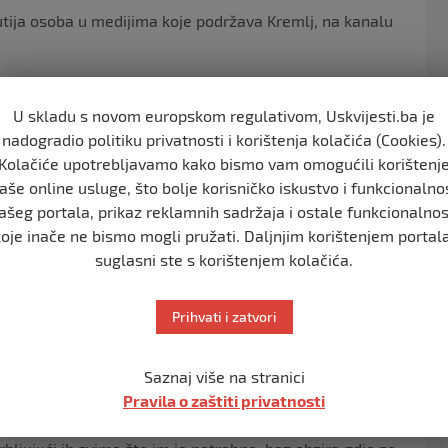
aknutija osoba u medijima koje podržava Kremlj, na kanalu
unutarnjih poslova, podijelio je jedan isječak na
regovarati i da je ona krvoločna.
U skladu s novom europskom regulativom, Uskvijesti.ba je
nadogradio politiku privatnosti i korištenja kolačića (Cookies).
vjetski rat, a veze između Washingtona i Moskve
Kolačiće upotrebljavamo kako bismo vam omogućili korištenj
nvaziji, piše Newsweek.
aše online usluge, što bolje korisničko iskustvo i funkcionalno
ašeg portala, prikaz reklamnih sadržaja i ostale funkcionalnos
to pozivaju na napade na SAD i zapdane države zbog
koje inače ne bismo mogli pružati. Daljnjim korištenjem portala
de na vojne ciljeve u zemljama NATO-a kao odgovor na
suglasni ste s korištenjem kolačića.
nu da koristi donirano oružje za napad na ciljeve
Prihvati i zatvori
Saznaj više na stranici
e kolosalne štete ljudstvu i opremi NATO trupa
Pravila o zaštiti privatnosti