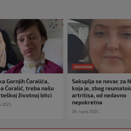
IZDVOJENO
a Gornjih Ćoralića,
Sakuplja se novac za N
 Ćoralić, treba našu
koja je, zbog reumato
teškoj životnoj bitci
artritisa, od nedavno
nepokretna
a 2025.
26. rujna 2025.