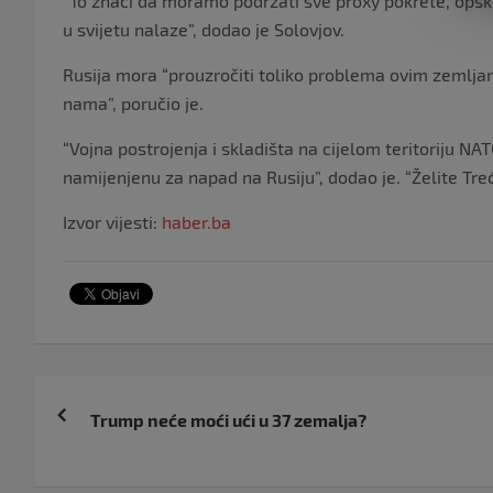
“To znači da moramo podržati sve proxy pokrete, opskrb
u svijetu nalaze”, dodao je Solovjov.
Rusija mora “prouzročiti toliko problema ovim zemlj
nama”, poručio je.
“Vojna postrojenja i skladišta na cijelom teritoriju NA
namijenjenu za napad na Rusiju”, dodao je. “Želite Treći
Izvor vijesti:
haber.ba
Navigacija
Trump neće moći ući u 37 zemalja?
objava