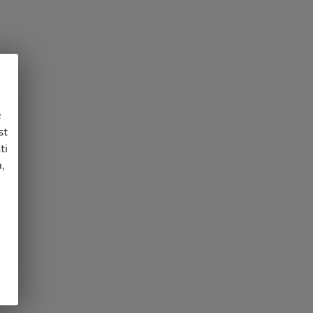
e
st
ti
,