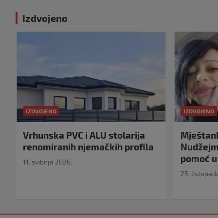
Izdvojeno
IZDVOJENO
IZDVOJENO
Vrhunska PVC i ALU stolarija
Mještank
renomiranih njemačkih profila
Nudžejma
pomoć u 
11. svibnja 2026.
25. listopad