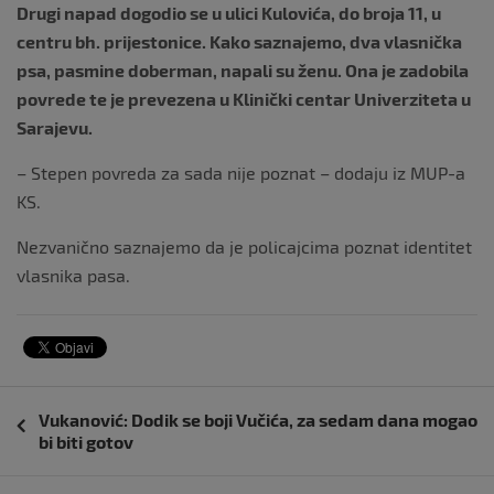
Drugi napad dogodio se u ulici Kulovića, do broja 11, u
centru bh. prijestonice. Kako saznajemo, dva vlasnička
psa, pasmine doberman, napali su ženu. Ona je zadobila
povrede te je prevezena u Klinički centar Univerziteta u
Sarajevu.
– Stepen povreda za sada nije poznat – dodaju iz MUP-a
KS.
Nezvanično saznajemo da je policajcima poznat identitet
vlasnika pasa.
Navigacija
Vukanović: Dodik se boji Vučića, za sedam dana mogao
objava
bi biti gotov