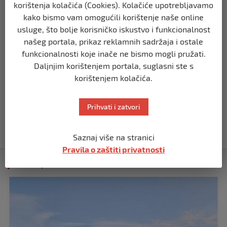
korištenja kolačića (Cookies). Kolačiće upotrebljavamo
prije 3 mjeseca
kako bismo vam omogućili korištenje naše online
usluge, što bolje korisničko iskustvo i funkcionalnost
BIH
našeg portala, prikaz reklamnih sadržaja i ostale
Demantij Federalnog ministarstva
funkcionalnosti koje inače ne bismo mogli pružati.
unutrašnjih poslova
Daljnjim korištenjem portala, suglasni ste s
prije 5 mjeseci
korištenjem kolačića.
BIH
Akcija SIPA-e: Pretresaju se stambeni i
Prihvati i zatvori
pomoćni objekti
prije 5 mjeseci
Saznaj više na stranici
Pravila o zaštiti privatnosti
Izdvojeno