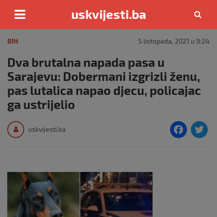
uskvijesti.ba
Skip
to
BIH
5 listopada, 2021 u 9:24
content
Dva brutalna napada pasa u
Sarajevu: Dobermani izgrizli ženu,
pas lutalica napao djecu, policajac
ga ustrijelio
F
T
uskvijesti.ba
a
c
i
e
e
b
o