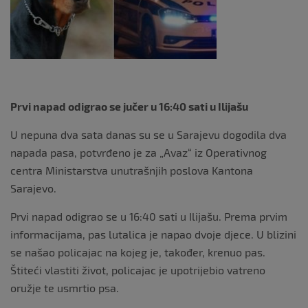
o
k
Prvi napad odigrao se jučer u 16:40 sati u Ilijašu
U nepuna dva sata danas su se u Sarajevu dogodila dva
napada pasa, potvrđeno je za „Avaz“ iz Operativnog
centra Ministarstva unutrašnjih poslova Kantona
Sarajevo.
Prvi napad odigrao se u 16:40 sati u Ilijašu. Prema prvim
informacijama, pas lutalica je napao dvoje djece. U blizini
se našao policajac na kojeg je, također, krenuo pas.
Štiteći vlastiti život, policajac je upotrijebio vatreno
oružje te usmrtio psa.