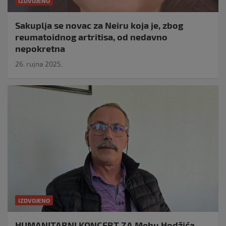
IZDVOJENO
Sakuplja se novac za Neiru koja je, zbog
reumatoidnog artritisa, od nedavno
nepokretna
26. rujna 2025.
IZDVOJENO
HUMANITARNI KONCERT ZA Mehu Hodžića