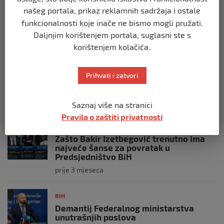
BIH
našeg portala, prikaz reklamnih sadržaja i ostale
Ravnopravnost da — politička
funkcionalnosti koje inače ne bismo mogli pružati.
manipulacija ne
Daljnjim korištenjem portala, suglasni ste s
prije 2 mjeseca
korištenjem kolačića.
BIH
Prihvati i zatvori
Postoje razne špekulacije oko ukidanja
OHR-a – šta vi mislite?
prije 3 mjeseca
Saznaj više na stranici
Pravila o zaštiti privatnosti
BIH
Zašto Bakir Izetbegović trenutno ima
najveće šanse za povratak u
Predsjedništvo BiH
prije 3 mjeseca
BIH
Demantij Federalnog ministarstva
unutrašnjih poslova