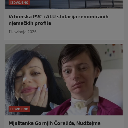
IZDVOJENO
Vrhunska PVC i ALU stolarija renomiranih
njemačkih profila
11. svibnja 2026.
IZDVOJENO
Mještanka Gornjih Ćoralića, Nudžejma