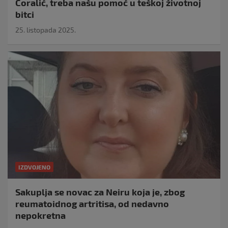
Ćoralić, treba našu pomoć u teškoj životnoj
bitci
25. listopada 2025.
IZDVOJENO
Sakuplja se novac za Neiru koja je, zbog
reumatoidnog artritisa, od nedavno
nepokretna