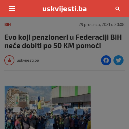
uskvijesti.ba
Skip
to
BIH
29 prosinca, 2021 u 20:08
content
Evo koji penzioneri u Federaciji BiH
neće dobiti po 50 KM pomoći
F
T
uskvijesti.ba
a
c
i
e
e
b
o
o
k