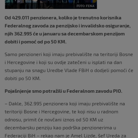
Od 429.011 penzionera, koliko je trenutno korisnika
Federalnog zavoda za penzijsko i invalidsko osiguranje,
njih 362.995 će u januaru sa decembarskom penzijom
dobiti i pomoć od po 50 KM.
Samo penzioneri koji imaju prebivalište na teritoriji Bosne
i Hercegovine i koji su ovdje zatečeni u isplati na dan
stupanju na snagu Uredbe Vlade FBiH o dodjeli pomoći će
dobiti po 50 KM.
Pojašnjenje smo potražili u Federalnom zavodu PIO.
– Dakle, 362.995 penzionera koji imaju prebivalište na
teritoriji Bosne i Hercegovine, te koji nisu u radnom
odnosu, primit će novčani iznos od 50 KM uz
decembarsku penziju kao podrška penzionerima u
Federaciji BiH – rekao nam je Amel Lizde, šef Ureda za