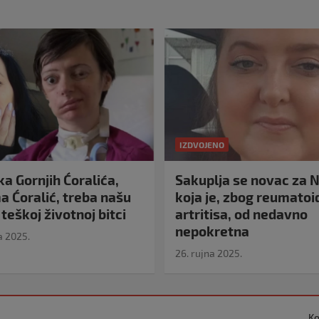
IZDVOJENO
a Gornjih Ćoralića,
Sakuplja se novac za N
 Ćoralić, treba našu
koja je, zbog reumato
teškoj životnoj bitci
artritisa, od nedavno
nepokretna
a 2025.
26. rujna 2025.
Ko