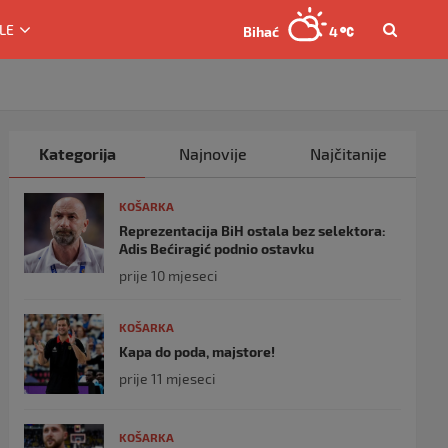
LE
Bihać
4
Kategorija
Najnovije
Najčitanije
KOŠARKA
Reprezentacija BiH ostala bez selektora:
Adis Bećiragić podnio ostavku
prije 10 mjeseci
KOŠARKA
Kapa do poda, majstore!
prije 11 mjeseci
KOŠARKA