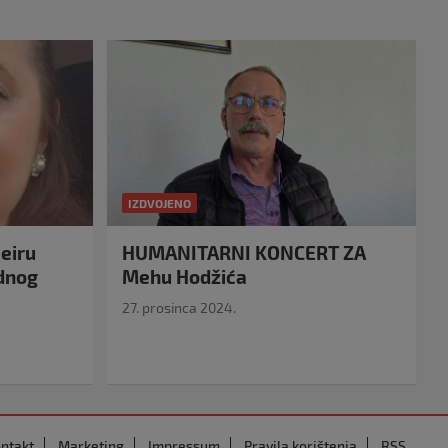
IZDVOJENO
eiru
HUMANITARNI KONCERT ZA
idnog
Mehu Hodžića
27. prosinca 2024.
ntakt
Marketing
Impressum
Pravila korištenja
RSS