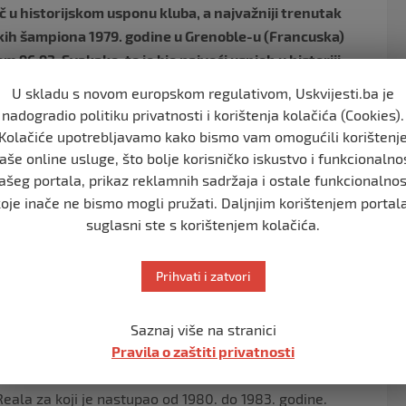
rač u historijskom usponu kluba, a najvažniji trenutak
skih šampiona 1979. godine u Grenoble-u (Francuska)
96:93. Svakako, to je bio najveći uspjeh u historiji
oj i evropskoj košarci tog vremena.
U skladu s novom europskom regulativom, Uskvijesti.ba je
nadogradio politiku privatnosti i korištenja kolačića (Cookies).
Kolačiće upotrebljavamo kako bismo vam omogućili korištenj
aše online usluge, što bolje korisničko iskustvo i funkcionalno
ašeg portala, prikaz reklamnih sadržaja i ostale funkcionalnos
koje inače ne bismo mogli pružati. Daljnjim korištenjem portala
suglasni ste s korištenjem kolačića.
Prihvati i zatvori
lupskoj košarci s prostora bivše države. Kasnije će
ta te Partizan iz Beograda. Pored toga, Delibašić je bio
e osvojio osam medalja od kojih se svakako izdvaja zlato
Saznaj više na stranici
 košarkaške vještine, sposobnost da prepozna prilike
Pravila o zaštiti privatnosti
a jednim od najboljih jugoslovenskih košarkaša svih
eala za koji je nastupao od 1980. do 1983. godine.