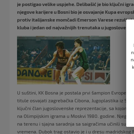
je postigao velike uspjehe. Delibašić je bio ključni ig
njegove karijere u Bosni bio je osvajanje Kupa evrop
protiv italijanske momčadi Emerson Varese rezultatom 
kluba i jedan od najvažnijih trenutaka u jugoslovensk
n
n
U suštini, KK Bosna je postala prvi šampion Evrope u k
titule osvajati zagrebačka Cibona, Jugoplastika iz Spli
ključni član jugoslovenske reprezentacije, sa kojom j
na Olimpijskim igrama u Moskvi 1980. godine. Njegove
na terenu i sjajna saradnja sa saigračima učinili su g
vremena. Dubok trag ostavio je i u dresu madridskog R