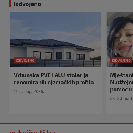
Izdvojeno
IZDVOJENO
IZDVOJENO
Vrhunska PVC i ALU stolarija
Mještank
renomiranih njemačkih profila
Nudžejma
pomoć u 
11. svibnja 2026.
25. listopad
uskvijesti.ba