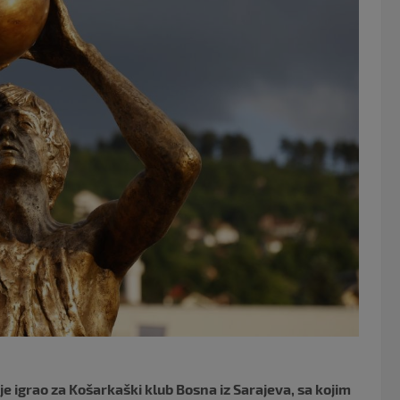
o
o
k
 je igrao za Košarkaški klub Bosna iz Sarajeva, sa kojim