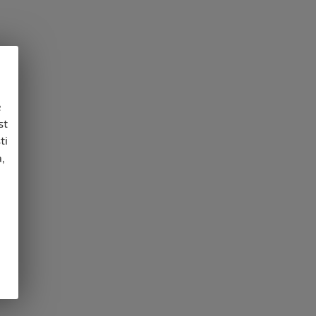
e
st
ti
,