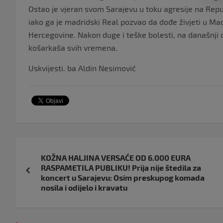
Ostao je vjeran svom Sarajevu u toku agresije na Repub
iako ga je madridski Real pozvao da dođe živjeti u Ma
Hercegovine. Nakon duge i teške bolesti, na današnji d
košarkaša svih vremena.
Uskvijesti. ba Aldin Nesimović
Navigacija
KOŽNA HALJINA VERSAĆE OD 6.000 EURA
objava
RASPAMETILA PUBLIKU! Prija nije štedila za
koncert u Sarajevu: Osim preskupog komada
nosila i odijelo i kravatu