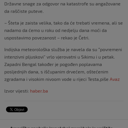
Državne snage za odgovor na katastrofe su angažovane
da raščiste puteve.
– Šteta je zaista velika, tako da će trebati vremena, ali se
nadamo da ćemo u roku od nedjelju dana moći da
uspostavimo povezanost – rekao je Četri.
Indijska meteorološka služba je navela da su “povremeni
intenzivni pljuskovi” vrlo vjerovatni u Sikimu i u petak.
Zapadni Bengal također je pogođen poplavama
posljednjih dana, s iščupanim drvećem, oštećenim
zgradama i visokim nivoom vode u rijeci Testa,piše
Avaz
Izvor vijesti:
haber.ba
Navigacija