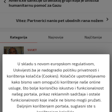
Američke sankcije izraelskoj grupi koja je uništila
objava
humanitarnu pomoć za Gazu
Vitez: Partnerici nanio pet ubodnih rana nožem
Kategorija
Najnovije
Najčitanije
SVIJET
Italijanski kapetan iz flotile za Gazu
primio islam nakon što su izraelske
U skladu s novom europskom regulativom,
snage prekinule molitvu njegove
posade
Uskvijesti.ba je nadogradio politiku privatnosti i
korištenja kolačića (Cookies). Kolačiće upotrebljavamo
prije 10 mjeseci
kako bismo vam omogućili korištenje naše online
usluge, što bolje korisničko iskustvo i funkcionalnost
SVIJET
našeg portala, prikaz reklamnih sadržaja i ostale
Brod “Mikeno” probio izraelsku blokadu
i uplovio u Gazu – kapetan iz Sarajeva
funkcionalnosti koje inače ne bismo mogli pružati.
vijori zastavu BiH
Daljnjim korištenjem portala, suglasni ste s
prije 10 mjeseci
korištenjem kolačića.