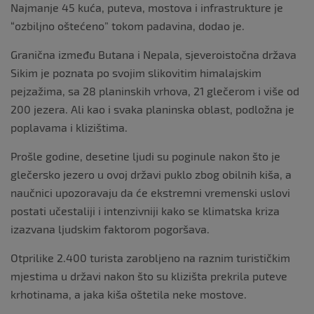
Najmanje 45 kuća, puteva, mostova i infrastrukture je
“ozbiljno oštećeno” tokom padavina, dodao je.
Granična između Butana i Nepala, sjeveroistočna država
Sikim je poznata po svojim slikovitim himalajskim
pejzažima, sa 28 planinskih vrhova, 21 glečerom i više od
200 jezera. Ali kao i svaka planinska oblast, podložna je
poplavama i klizištima.
Prošle godine, desetine ljudi su poginule nakon što je
glečersko jezero u ovoj državi puklo zbog obilnih kiša, a
naučnici upozoravaju da će ekstremni vremenski uslovi
postati učestaliji i intenzivniji kako se klimatska kriza
izazvana ljudskim faktorom pogoršava.
Otprilike 2.400 turista zarobljeno na raznim turističkim
mjestima u državi nakon što su klizišta prekrila puteve
krhotinama, a jaka kiša oštetila neke mostove.