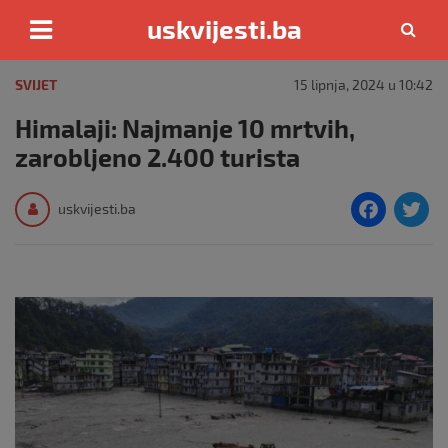
uskvijesti.ba
Skip
to
SVIJET
15 lipnja, 2024 u 10:42
content
Himalaji: Najmanje 10 mrtvih,
zarobljeno 2.400 turista
F
T
uskvijesti.ba
a
c
i
e
e
b
o
o
k