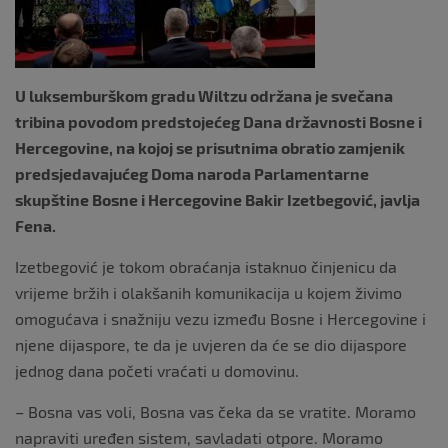
k
U luksemburškom gradu Wiltzu održana je svečana
tribina povodom predstojećeg Dana državnosti Bosne i
Hercegovine, na kojoj se prisutnima obratio zamjenik
predsjedavajućeg Doma naroda Parlamentarne
skupštine Bosne i Hercegovine Bakir Izetbegović, javlja
Fena.
Izetbegović je tokom obraćanja istaknuo činjenicu da
vrijeme bržih i olakšanih komunikacija u kojem živimo
omogućava i snažniju vezu između Bosne i Hercegovine i
njene dijaspore, te da je uvjeren da će se dio dijaspore
jednog dana početi vraćati u domovinu.
– Bosna vas voli, Bosna vas čeka da se vratite. Moramo
napraviti uređen sistem, savladati otpore. Moramo