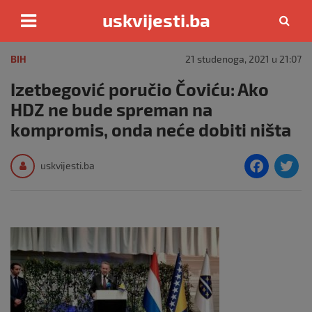
uskvijesti.ba
Skip
to
BIH
21 studenoga, 2021 u 21:07
content
Izetbegović poručio Čoviću: Ako
HDZ ne bude spreman na
kompromis, onda neće dobiti ništa
F
T
uskvijesti.ba
a
c
i
e
e
b
o
o