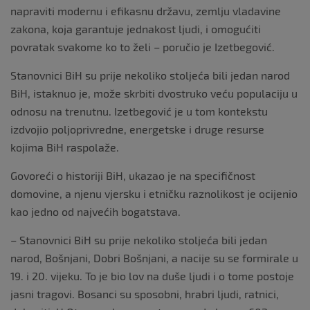
napraviti modernu i efikasnu državu, zemlju vladavine
zakona, koja garantuje jednakost ljudi, i omogućiti
povratak svakome ko to želi – poručio je Izetbegović.
Stanovnici BiH su prije nekoliko stoljeća bili jedan narod
BiH, istaknuo je, može skrbiti dvostruko veću populaciju u
odnosu na trenutnu. Izetbegović je u tom kontekstu
izdvojio poljoprivredne, energetske i druge resurse
kojima BiH raspolaže.
Govoreći o historiji BiH, ukazao je na specifičnost
domovine, a njenu vjersku i etničku raznolikost je ocijenio
kao jedno od najvećih bogatstava.
– Stanovnici BiH su prije nekoliko stoljeća bili jedan
narod, Bošnjani, Dobri Bošnjani, a nacije su se formirale u
19. i 20. vijeku. To je bio lov na duše ljudi i o tome postoje
jasni tragovi. Bosanci su sposobni, hrabri ljudi, ratnici,