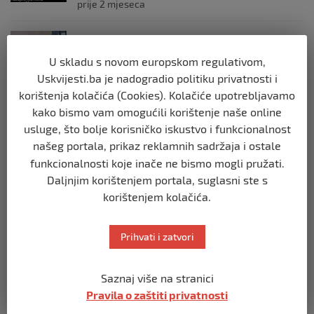
prije 2 mjeseca
BIH
Postoje razne špekulacije oko ukidanja
U skladu s novom europskom regulativom,
OHR-a – šta vi mislite?
Uskvijesti.ba je nadogradio politiku privatnosti i
prije 3 mjeseca
korištenja kolačića (Cookies). Kolačiće upotrebljavamo
kako bismo vam omogućili korištenje naše online
BIH
usluge, što bolje korisničko iskustvo i funkcionalnost
Zašto Bakir Izetbegović trenutno ima
našeg portala, prikaz reklamnih sadržaja i ostale
najveće šanse za povratak u
funkcionalnosti koje inače ne bismo mogli pružati.
Predsjedništvo BiH
Daljnjim korištenjem portala, suglasni ste s
prije 3 mjeseca
korištenjem kolačića.
BIH
Prihvati i zatvori
Demantij Federalnog ministarstva
unutrašnjih poslova
prije 5 mjeseci
Saznaj više na stranici
Pravila o zaštiti privatnosti
BIH