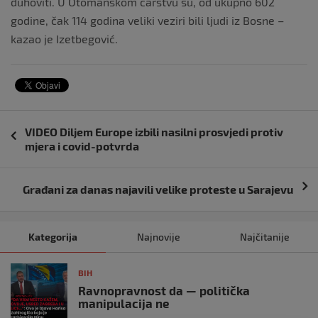
duhoviti. U Otomanskom carstvu su, od ukupno 602
godine, čak 114 godina veliki veziri bili ljudi iz Bosne –
kazao je Izetbegović.
Navigacija
VIDEO Diljem Europe izbili nasilni prosvjedi protiv
objava
mjera i covid-potvrda
Građani za danas najavili velike proteste u Sarajevu
Kategorija
Najnovije
Najčitanije
BIH
Ravnopravnost da — politička
manipulacija ne