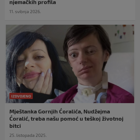
njemačkih profila
11. svibnja 2026.
IZDVOJENO
Mještanka Gornjih Ćoralića, Nudžejma
Ćoralić, treba našu pomoć u teškoj životnoj
bitci
25. listopada 2025.