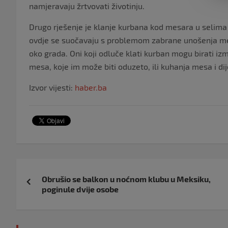
namjeravaju žrtvovati životinju.
Drugo rješenje je klanje kurbana kod mesara u selima i
ovdje se suočavaju s problemom zabrane unošenja mes
oko grada. Oni koji odluče klati kurban mogu birati iz
mesa, koje im može biti oduzeto, ili kuhanja mesa i di
Izvor vijesti:
haber.ba
Navigacija
Obrušio se balkon u noćnom klubu u Meksiku,
objava
poginule dvije osobe