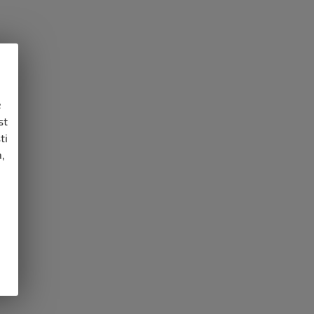
e
st
ti
,