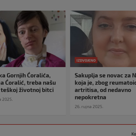
IZDVOJENO
a Gornjih Ćoralića,
Sakuplja se novac za N
 Ćoralić, treba našu
koja je, zbog reumato
teškoj životnoj bitci
artritisa, od nedavno
nepokretna
a 2025.
26. rujna 2025.
Ko