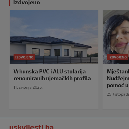
Izdvojeno
IZDVOJENO
IZDVOJENO
Vrhunska PVC i ALU stolarija
Mještank
renomiranih njemačkih profila
Nudžejma
pomoć u 
11. svibnja 2026.
25. listopad
uskvijesti.ba