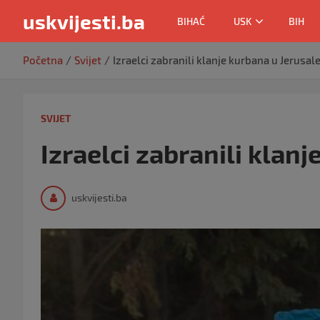
uskvijesti.ba
BIHAĆ
USK
BIH
Skip
Početna
Svijet
Izraelci zabranili klanje kurbana u Jerusa
to
content
SVIJET
Izraelci zabranili klan
uskvijesti.ba