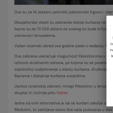
Ovo su za Al Jazeeru potvrdili palestinski trgovci i st
Okupatorske vlasti su zabranile klanje kurbana na se
kazne su do 13.500 dolara za svakog ko bude kršio zab
stanovnici Jerusalema.
n
Važan islamski obred ove godine pada u nedjelju, 16. j
n
Ova zabrana uskraćuje mogućnost Palestincima u Jerus
njihovih društvenih odnosa, po kojima su se posebno is
zajedničko sudjelovanje u klanju kurbana, druženje u
Bajrama i dijeljenje kurbana susjedima.
Uprkos izraelskoj zabrani, mnogi Palestinci u Jerusal
skuplje ili rizičnije,pišu
Vijesti
Jedna od ovih alternativa je da se kurban zakolje u kla
Međutim, to zahtijeva skoro dva sata putovanja u ob