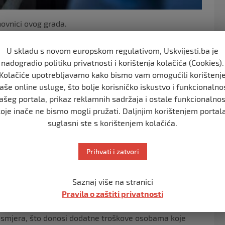
anovnici ovog grada.
oskim domaćinstvima ili u kućama unutar grada, a
U skladu s novom europskom regulativom, Uskvijesti.ba je
ranu i prijete oduzimanjem žrtve, kako su to naveli
nadogradio politiku privatnosti i korištenja kolačića (Cookies).
Kolačiće upotrebljavamo kako bismo vam omogućili korištenj
aše online usluge, što bolje korisničko iskustvo i funkcionalno
una.
ašeg portala, prikaz reklamnih sadržaja i ostale funkcionalnos
koje inače ne bismo mogli pružati. Daljnjim korištenjem portala
alemu da prakticiraju svoje običaje koji su temelj
suglasni ste s korištenjem kolačića.
ticali stanovnici ovoga grada. Neki od tih običaja su
z jela pripremljena od kurbanskog mesa u danima
Prihvati i zatvori
emu pribjegavaju alternativama, bez obzira što su
Saznaj više na stranici
Pravila o zaštiti privatnosti
onici u selu Deir al-Assad u sjevernoj Palestini.
a smjera, što donosi dodatne troškove osobama koje