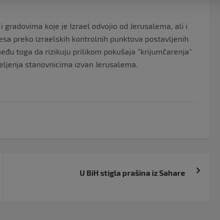
 gradovima koje je Izrael odvojio od Jerusalema, ali i
a preko izraelskih kontrolnih punktova postavljenih
među toga da rizikuju prilikom pokušaja ”krijumčarenja”
jeljenja stanovnicima izvan Jerusalema.
U BiH stigla prašina iz Sahare