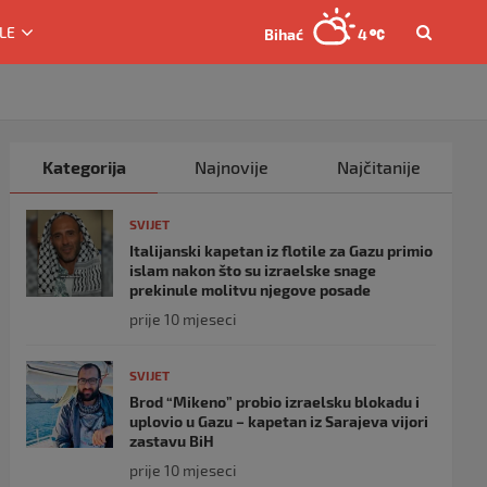
LE
Bihać
4
Kategorija
Najnovije
Najčitanije
SVIJET
Italijanski kapetan iz flotile za Gazu primio
islam nakon što su izraelske snage
prekinule molitvu njegove posade
prije 10 mjeseci
SVIJET
Brod “Mikeno” probio izraelsku blokadu i
uplovio u Gazu – kapetan iz Sarajeva vijori
zastavu BiH
prije 10 mjeseci