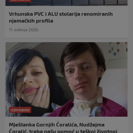
Vrhunska PVC i ALU stolarija renomiranih
njemačkih profila
11. svibnja 2026.
IZDVOJENO
Mještanka Gornjih Ćoralića, Nudžejma
Ćoralić, treba našu pomoć u teškoj životnoj