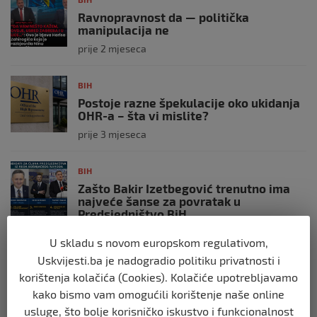
Ravnopravnost da — politička
manipulacija ne
prije 2 mjeseca
BIH
Postoje razne špekulacije oko ukidanja
OHR-a – šta vi mislite?
prije 3 mjeseca
BIH
Zašto Bakir Izetbegović trenutno ima
najveće šanse za povratak u
Predsjedništvo BiH
prije 3 mjeseca
U skladu s novom europskom regulativom,
Uskvijesti.ba je nadogradio politiku privatnosti i
BIH
korištenja kolačića (Cookies). Kolačiće upotrebljavamo
Demantij Federalnog ministarstva
kako bismo vam omogućili korištenje naše online
unutrašnjih poslova
usluge, što bolje korisničko iskustvo i funkcionalnost