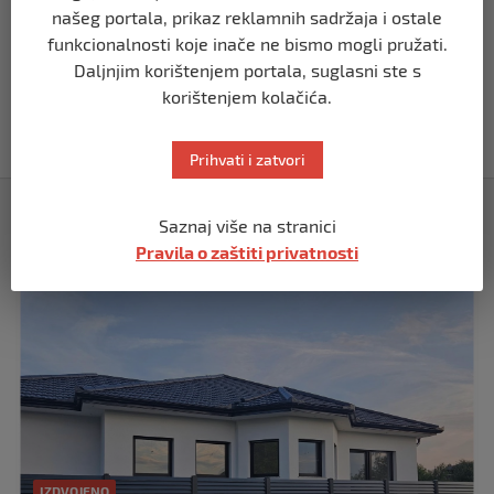
prije 5 mjeseci
našeg portala, prikaz reklamnih sadržaja i ostale
funkcionalnosti koje inače ne bismo mogli pružati.
BIH
Daljnjim korištenjem portala, suglasni ste s
Akcija SIPA-e: Pretresaju se stambeni i
korištenjem kolačića.
pomoćni objekti
prije 5 mjeseci
Prihvati i zatvori
Izdvojeno
Saznaj više na stranici
Pravila o zaštiti privatnosti
IZDVOJENO