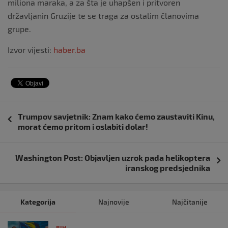
miliona maraka, a za šta je uhapšen i pritvoren
državljanin Gruzije te se traga za ostalim članovima
grupe.
Izvor vijesti:
haber.ba
Navigacija
Trumpov savjetnik: Znam kako ćemo zaustaviti Kinu,
objava
morat ćemo pritom i oslabiti dolar!
Washington Post: Objavljen uzrok pada helikoptera
iranskog predsjednika
Kategorija
Najnovije
Najčitanije
BIH