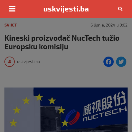
uskvijesti.ba
Skip
to
SVIJET
6 lipnja, 2024 u 9:02
content
Kineski proizvođač NucTech tužio
Europsku komisiju
F
T
uskvijesti.ba
a
c
i
e
e
b
o
o
k