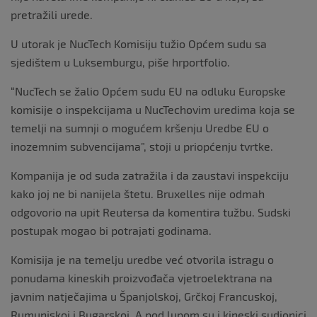
pretražili urede.
U utorak je NucTech Komisiju tužio Općem sudu sa
sjedištem u Luksemburgu, piše hrportfolio.
“NucTech se žalio Općem sudu EU na odluku Europske
komisije o inspekcijama u NucTechovim uredima koja se
temelji na sumnji o mogućem kršenju Uredbe EU o
inozemnim subvencijama”, stoji u priopćenju tvrtke.
Kompanija je od suda zatražila i da zaustavi inspekciju
kako joj ne bi nanijela štetu. Bruxelles nije odmah
odgovorio na upit Reutersa da komentira tužbu. Sudski
postupak mogao bi potrajati godinama.
Komisija je na temelju uredbe već otvorila istragu o
ponudama kineskih proizvođača vjetroelektrana na
javnim natječajima u Španjolskoj, Grčkoj Francuskoj,
Rumunjskoj i Bugarskoj. A pod lupom su i kineski sudionici