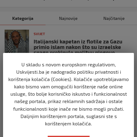
Kategorija
Najnovije
Najčitanije
SVIJET
Italijanski kapetan iz flotile za Gazu
primio islam nakon što su izraelske
snage prekinule molitvu njegove
posade
U skladu s novom europskom regulativom,
prije 10 mjeseci
Uskvijesti.ba je nadogradio politiku privatnosti i
korištenja kolačića (Cookies). Kolačiće upotrebljavamo
SVIJET
kako bismo vam omogućili korištenje naše online
Brod “Mikeno” probio izraelsku blokadu
usluge, što bolje korisničko iskustvo i funkcionalnost
i uplovio u Gazu – kapetan iz Sarajeva
vijori zastavu BiH
našeg portala, prikaz reklamnih sadržaja i ostale
funkcionalnosti koje inače ne bismo mogli pružati.
prije 10 mjeseci
Daljnjim korištenjem portala, suglasni ste s
korištenjem kolačića.
SVIJET
Opsadno stanje u Münchenu, odjeknulo