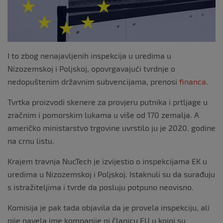
I to zbog nenajavljenih inspekcija u uredima u
Nizozemskoj i Poljskoj, opovrgavajući tvrdnje o
nedopuštenim državnim subvencijama, prenosi
financa
.
Tvrtka proizvodi skenere za provjeru putnika i prtljage u
zračnim i pomorskim lukama u više od 170 zemalja. A
američko ministarstvo trgovine uvrstilo ju je 2020. godine
na crnu listu.
Krajem travnja NucTech je izvijestio o inspekcijama EK u
uredima u Nizozemskoj i Poljskoj. Istaknuli su da surađuju
s istražiteljima i tvrde da posluju potpuno neovisno.
Komisija je pak tada objavila da je provela inspekciju, ali
nije navela ime kompanije ni članicu EU u kojoj su