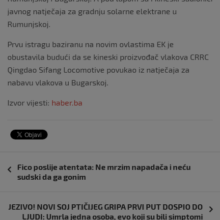
javnog natječaja za gradnju solarne elektrane u
Rumunjskoj.
Prvu istragu baziranu na novim ovlastima EK je
obustavila budući da se kineski proizvođač vlakova CRRC
Qingdao Sifang Locomotive povukao iz natječaja za
nabavu vlakova u Bugarskoj.
Izvor vijesti:
haber.ba
Navigacija
Fico poslije atentata: Ne mrzim napadača i neću
objava
sudski da ga gonim
JEZIVO! NOVI SOJ PTIČIJEG GRIPA PRVI PUT DOSPIO DO
LJUDI: Umrla jedna osoba, evo koji su bili simptomi