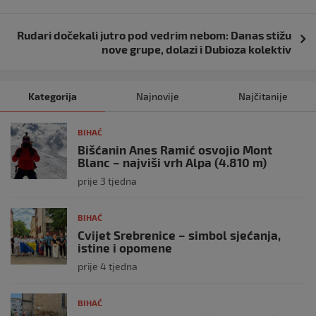
Rudari dočekali jutro pod vedrim nebom: Danas stižu
nove grupe, dolazi i Dubioza kolektiv
Kategorija
Najnovije
Najčitanije
BIHAĆ
Bišćanin Anes Ramić osvojio Mont
Blanc – najviši vrh Alpa (4.810 m)
prije 3 tjedna
BIHAĆ
Cvijet Srebrenice – simbol sjećanja,
istine i opomene
prije 4 tjedna
BIHAĆ