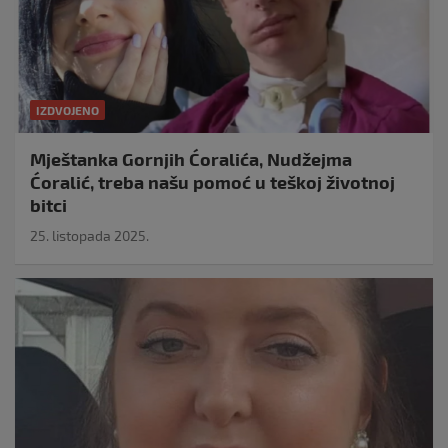
IZDVOJENO
Mještanka Gornjih Ćoralića, Nudžejma
Ćoralić, treba našu pomoć u teškoj životnoj
bitci
25. listopada 2025.