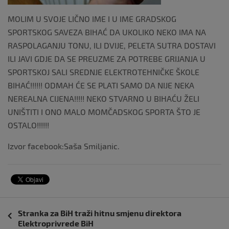
MOLIM U SVOJE LIČNO IME I U IME GRADSKOG
SPORTSKOG SAVEZA BIHAĆ DA UKOLIKO NEKO IMA NA
RASPOLAGANJU TONU, ILI DVIJE, PELETA SUTRA DOSTAVI
ILI JAVI GDJE DA SE PREUZME ZA POTREBE GRIJANJA U
SPORTSKOJ SALI SREDNJE ELEKTROTEHNIČKE ŠKOLE
BIHAĆ!!!!!! ODMAH ĆE SE PLATI SAMO DA NIJE NEKA
NEREALNA CIJENA!!!!! NEKO STVARNO U BIHAĆU ŽELI
UNIŠTITI I ONO MALO MOMČADSKOG SPORTA ŠTO JE
OSTALO!!!!!!
Izvor facebook:Saša Smiljanic.
Navigacija
Stranka za BiH traži hitnu smjenu direktora
objava
Elektroprivrede BiH