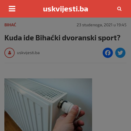
uskvijesti.ba
Skip
to
BIHAĆ
23 studenoga, 2021 u 19:45
content
Kuda ide Bihaćki dvoranski sport?
F
T
uskvijesti.ba
a
c
i
e
e
b
o
o
k