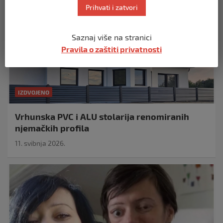
Prihvati i zatvori
Saznaj više na stranici
Pravila o zaštiti privatnosti
IZDVOJENO
Vrhunska PVC i ALU stolarija renomiranih
njemačkih profila
11. svibnja 2026.