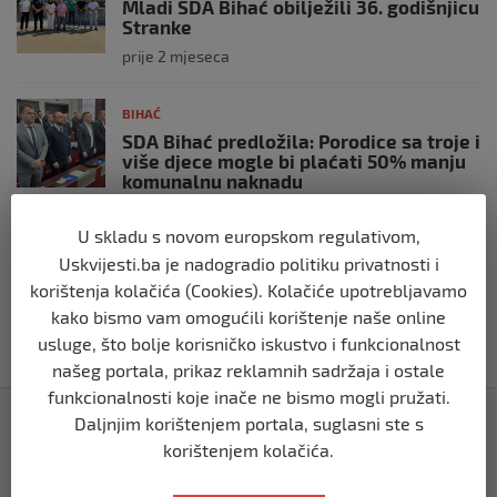
Mladi SDA Bihać obilježili 36. godišnjicu
Stranke
prije 2 mjeseca
BIHAĆ
SDA Bihać predložila: Porodice sa troje i
više djece mogle bi plaćati 50% manju
komunalnu naknadu
prije 2 mjeseca
U skladu s novom europskom regulativom,
Uskvijesti.ba je nadogradio politiku privatnosti i
BIHAĆ
korištenja kolačića (Cookies). Kolačiće upotrebljavamo
RK Zagreb izabrao kompaniju iz Bihaća
za izradu nove službene web stranice
kako bismo vam omogućili korištenje naše online
usluge, što bolje korisničko iskustvo i funkcionalnost
prije 2 mjeseca
našeg portala, prikaz reklamnih sadržaja i ostale
funkcionalnosti koje inače ne bismo mogli pružati.
Izdvojeno
Daljnjim korištenjem portala, suglasni ste s
korištenjem kolačića.