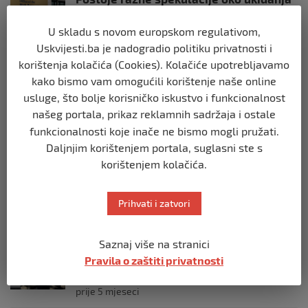
OHR-a – šta vi mislite?
prije 3 mjeseca
U skladu s novom europskom regulativom,
Uskvijesti.ba je nadogradio politiku privatnosti i
korištenja kolačića (Cookies). Kolačiće upotrebljavamo
BIH
kako bismo vam omogućili korištenje naše online
Zašto Bakir Izetbegović trenutno ima
najveće šanse za povratak u
usluge, što bolje korisničko iskustvo i funkcionalnost
Predsjedništvo BiH
našeg portala, prikaz reklamnih sadržaja i ostale
prije 3 mjeseca
funkcionalnosti koje inače ne bismo mogli pružati.
Daljnjim korištenjem portala, suglasni ste s
BIH
korištenjem kolačića.
Demantij Federalnog ministarstva
unutrašnjih poslova
Prihvati i zatvori
prije 5 mjeseci
Saznaj više na stranici
BIH
Akcija SIPA-e: Pretresaju se stambeni i
Pravila o zaštiti privatnosti
pomoćni objekti
prije 5 mjeseci