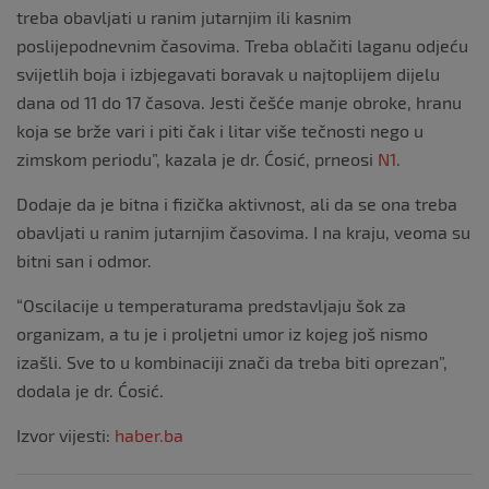
treba obavljati u ranim jutarnjim ili kasnim
poslijepodnevnim časovima. Treba oblačiti laganu odjeću
svijetlih boja i izbjegavati boravak u najtoplijem dijelu
dana od 11 do 17 časova. Jesti češće manje obroke, hranu
koja se brže vari i piti čak i litar više tečnosti nego u
zimskom periodu”, kazala je dr. Ćosić, prneosi
N1
.
Dodaje da je bitna i fizička aktivnost, ali da se ona treba
obavljati u ranim jutarnjim časovima. I na kraju, veoma su
bitni san i odmor.
“Oscilacije u temperaturama predstavljaju šok za
organizam, a tu je i proljetni umor iz kojeg još nismo
izašli. Sve to u kombinaciji znači da treba biti oprezan”,
dodala je dr. Ćosić.
Izvor vijesti:
haber.ba