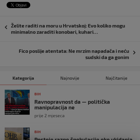
Navigacija
Želite raditi na moru u Hrvatskoj: Evo koliko mogu
objava
minimalno zaraditi konobari, kuhari…
Fico poslije atentata: Ne mrzim napadača i neću
sudski da ga gonim
Kategorija
Najnovije
Najčitanije
BIH
Ravnopravnost da — politička
manipulacija ne
prije 2 mjeseca
BIH
Postoje razne špekulacije oko ukidanja