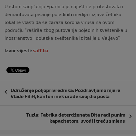
U istom saopćenju Eparhija je najoštrije protestovala i
demantovala pisanje pojedinih medija i izjave čelnika
lokalne vlasti da se zaraza korona virusa na ovom
području “raširila zbog putovanja pojedinih sveštenika u
inostranstvo i dolaska sveštenika iz Italije u Valjevo”.
Izvor vijesti:
saff.ba
Navigacija
Udruženje poljoprivrednika: Pozdravljamo mjere
objava
Vlade FBiH, kantoni nek urade svoj dio posla
Tuzla: Fabrika deterdženata Dita radi punim
kapacitetom, uvodi i treću smjenu