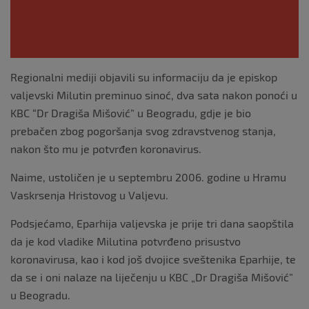
Regionalni mediji objavili su informaciju da je episkop
valjevski Milutin preminuo sinoć, dva sata nakon ponoći u
KBC “Dr Dragiša Mišović” u Beogradu, gdje je bio
prebačen zbog pogoršanja svog zdravstvenog stanja,
nakon što mu je potvrđen koronavirus.
Naime, ustoličen je u septembru 2006. godine u Hramu
Vaskrsenja Hristovog u Valjevu.
Podsjećamo, Eparhija valjevska je prije tri dana saopštila
da je kod vladike Milutina potvrđeno prisustvo
koronavirusa, kao i kod još dvojice sveštenika Eparhije, te
da se i oni nalaze na liječenju u KBC „Dr Dragiša Mišović”
u Beogradu.