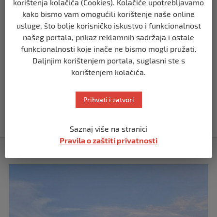
korištenja kolačića (Cookies). Kolačiće upotrebljavamo
TIMELINE
kako bismo vam omogućili korištenje naše online
Ko završi svoj dan zikrom i veličanjem
usluge, što bolje korisničko iskustvo i funkcionalnost
Allaha, cijeli dan će mu biti upisan kao
našeg portala, prikaz reklamnih sadržaja i ostale
zikr
funkcionalnosti koje inače ne bismo mogli pružati.
prije 3 godine
Daljnjim korištenjem portala, suglasni ste s
korištenjem kolačića.
TIMELINE
Tužilaštvo BiH podiglo optužnicu protiv
tri Srbina zbog ratnih zločina nad
Prihvati i zatvori
Bošnjacima na području Vlasenice
prije 3 godine
Saznaj više na stranici
Pravila o zaštiti privatnosti
Izdvojeno