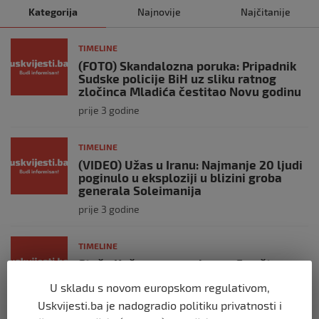
Kategorija
Najnovije
Najčitanije
TIMELINE
(FOTO) Skandalozna poruka: Pripadnik
Sudske policije BiH uz sliku ratnog
zločinca Mladića čestitao Novu godinu
prije 3 godine
TIMELINE
(VIDEO) Užas u Iranu: Najmanje 20 ljudi
poginulo u eksploziji u blizini groba
generala Soleimanija
prije 3 godine
TIMELINE
Staša Košarac na mukama: Evo šta su
mu uradili
U skladu s novom europskom regulativom,
prije 3 godine
Uskvijesti.ba je nadogradio politiku privatnosti i