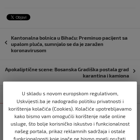
Navigacija
Kantonalna bolnica u Bihaću: Preminuo pacijent sa
objava
upalom pluća, sumnjalo se da je zaražen
koronavirusom
Apokaliptične scene: Bosanska Gradiška postala grad
karantina i kamiona
U skladu s novom europskom regulativom,
Kategorija
Najnovije
Najčitanije
Uskvijesti.ba je nadogradio politiku privatnosti i
korištenja kolačića (Cookies). Kolačiće upotrebljavamo
BIH
kako bismo vam omogućili korištenje naše online
Ravnopravnost da — politička
usluge, što bolje korisničko iskustvo i funkcionalnost
manipulacija ne
našeg portala, prikaz reklamnih sadržaja i ostale
prije 2 mjeseca
funkcionalnosti koje inače ne bismo mogli pružati.