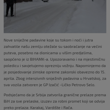
Nove sniježne padavine koje su tokom i noći i jutra
zahvatile našu zemlju otežale su saobraćanje na većini
puteva, posebno na dionicama u višim predjelima,
saopćeno je iz BIHAMK-a. Upozoravamo i na mjestimičnu
poledicu i savjetujemo oprezniju vožnju. Napominjemo da
je posjedovanje zimske opreme zakonski obavezno do 15.
aprila. Zbog intenzivnih sniježnih padavina u Hrvatskoj, za
sva vozila zatvoren je GP Izačić -Ličko Petrovo Selo.
Podsjećamo da je Srbija zatvorila granične prelaze prema
BiH za sve prelaske, izuzev za robni promet koji se odvija
preko prelaza: Karakaj, Vardište i Rača.