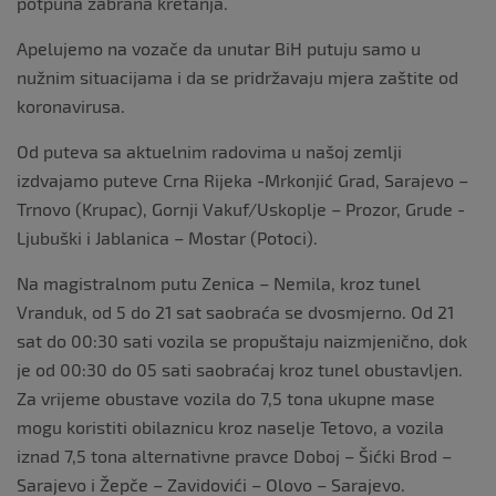
potpuna zabrana kretanja.
Apelujemo na vozače da unutar BiH putuju samo u
nužnim situacijama i da se pridržavaju mjera zaštite od
koronavirusa.
Od puteva sa aktuelnim radovima u našoj zemlji
izdvajamo puteve Crna Rijeka -Mrkonjić Grad, Sarajevo –
Trnovo (Krupac), Gornji Vakuf/Uskoplje – Prozor, Grude -
Ljubuški i Jablanica – Mostar (Potoci).
Na magistralnom putu Zenica – Nemila, kroz tunel
Vranduk, od 5 do 21 sat saobraća se dvosmjerno. Od 21
sat do 00:30 sati vozila se propuštaju naizmjenično, dok
je od 00:30 do 05 sati saobraćaj kroz tunel obustavljen.
Za vrijeme obustave vozila do 7,5 tona ukupne mase
mogu koristiti obilaznicu kroz naselje Tetovo, a vozila
iznad 7,5 tona alternativne pravce Doboj – Šićki Brod –
Sarajevo i Žepče – Zavidovići – Olovo – Sarajevo.