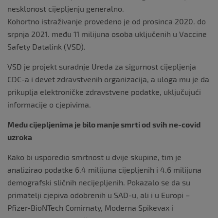
nesklonost cijepljenju generalno.
Kohortno istraživanje provedeno je od prosinca 2020. do
srpnja 2021. među 11 milijuna osoba uključenih u Vaccine
Safety Datalink (VSD).
VSD je projekt suradnje Ureda za sigurnost cijepljenja
CDC-a i devet zdravstvenih organizacija, a uloga mu je da
prikuplja elektroničke zdravstvene podatke, uključujući
informacije o cjepivima.
Među cijepljenima je bilo manje smrti od svih ne-covid
uzroka
Kako bi usporedio smrtnost u dvije skupine, tim je
analizirao podatke 6.4 milijuna cijepljenih i 4.6 milijuna
demografski sličnih necijepljenih. Pokazalo se da su
primatelji cjepiva odobrenih u SAD-u, ali i u Europi –
Pfizer-BioNTech Comirnaty, Moderna Spikevax i