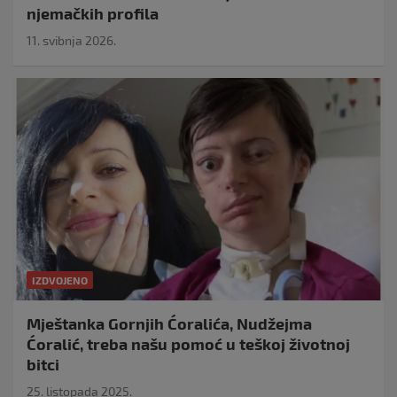
njemačkih profila
11. svibnja 2026.
IZDVOJENO
Mještanka Gornjih Ćoralića, Nudžejma
Ćoralić, treba našu pomoć u teškoj životnoj
bitci
25. listopada 2025.