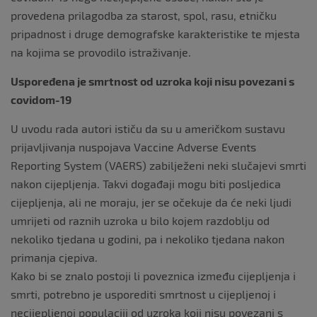
provedena prilagodba za starost, spol, rasu, etničku
pripadnost i druge demografske karakteristike te mjesta
na kojima se provodilo istraživanje.
Uspoređena je smrtnost od uzroka koji nisu povezani s
covidom-19
U uvodu rada autori ističu da su u američkom sustavu
prijavljivanja nuspojava Vaccine Adverse Events
Reporting System (VAERS) zabilježeni neki slučajevi smrti
nakon cijepljenja. Takvi događaji mogu biti posljedica
cijepljenja, ali ne moraju, jer se očekuje da će neki ljudi
umrijeti od raznih uzroka u bilo kojem razdoblju od
nekoliko tjedana u godini, pa i nekoliko tjedana nakon
primanja cjepiva.
Kako bi se znalo postoji li poveznica između cijepljenja i
smrti, potrebno je usporediti smrtnost u cijepljenoj i
necijepljenoj populaciji od uzroka koji nisu povezani s