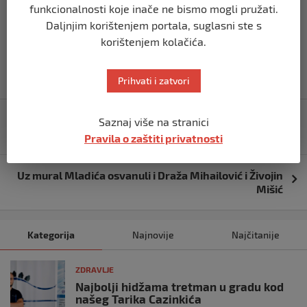
cijepe svi stariji od 12 godina.
funkcionalnosti koje inače ne bismo mogli pružati.
Daljnjim korištenjem portala, suglasni ste s
korištenjem kolačića.
Prihvati i zatvori
Navigacija
Velika akcija policije u Banjoj Luci: Zaplijenjena 303
Saznaj više na stranici
objava
kilograma skanka, uhapšeno osam osoba
Pravila o zaštiti privatnosti
Uz mural Mladića osvanuli i Draža Mihailović i Živojin
Mišić
Kategorija
Najnovije
Najčitanije
ZDRAVLJE
Najbolji hidžama tretman u gradu kod
našeg Tarika Cazinkića