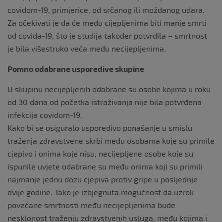
covidom-19, primjerice, od srčanog ili moždanog udara.
Za očekivati je da će među cijepljenima biti manje smrti
od covida-19, što je studija također potvrdila – smrtnost
je bila višestruko veća među necijepljenima.
Pomno odabrane usporedive skupine
U skupinu necijepljenih odabrane su osobe kojima u roku
od 30 dana od početka istraživanja nije bila potvrđena
infekcija covidom-19.
Kako bi se osiguralo usporedivo ponašanje u smislu
traženja zdravstvene skrbi među osobama koje su primile
cjepivo i onima koje nisu, necijepljene osobe koje su
ispunile uvjete odabrane su među onima koji su primili
najmanje jednu dozu cjepiva protiv gripe u posljednje
dvije godine. Tako je izbjegnuta mogućnost da uzrok
povećane smrtnosti među necijepljenima bude
nesklonost traženju zdravstvenih usluga, među kojima i