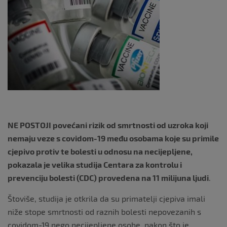
k
NE POSTOJI povećani rizik od smrtnosti od uzroka koji
nemaju veze s covidom-19 među osobama koje su primile
cjepivo protiv te bolesti u odnosu na necijepljene,
pokazala je velika studija Centara za kontrolu i
prevenciju bolesti (CDC) provedena na 11 milijuna ljudi
.
Štoviše, studija je otkrila da su primatelji cjepiva imali
niže stope smrtnosti od raznih bolesti nepovezanih s
covidom-19 nego necijepljene osobe, nakon što je