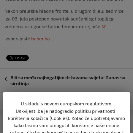
Nakon prelaska hladne fronte, u drugom dijelu sedmice
iza 03. jula postepen povratak sunčanijeg i toplijeg
vremena uz ugodne ljetne temperature, piše
N1
.
Izvor vijesti:
haber.ba
Navigacija
Bili su među najbogatijim državama svijeta: Danas su
objava
sirotinja
Zemljotres u BiH, epicentar kod Zenice
U skladu s novom europskom regulativom,
Uskvijesti.ba je nadogradio politiku privatnosti i
korištenja kolačića (Cookies). Kolačiće upotrebljavamo
Kategorija
Najnovije
Najčitanije
kako bismo vam omogućili korištenje naše online
usluge, što bolje korisničko iskustvo i funkcionalnost