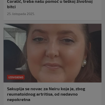
Ćoralić, treba našu pomoć u teškoj životnoj
bitci
25. listopada 2025.
IZDVOJENO
Sakuplja se novac za Neiru koja je, zbog
reumatoidnog artritisa, od nedavno
nepokretna