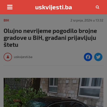
uskvijesti.ba
Skip
to
BIH
2 srpnja, 2024 u 13:32
content
Olujno nevrijeme pogodilo brojne
gradove u BiH, građani prijavljuju
štetu
F
T
uskvijesti.ba
a
c
i
e
e
b
o
o