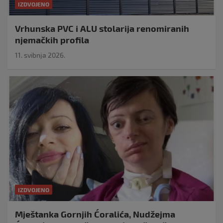
IZDVOJENO
Vrhunska PVC i ALU stolarija renomiranih
njemačkih profila
11. svibnja 2026.
IZDVOJENO
Mještanka Gornjih Ćoralića, Nudžejma