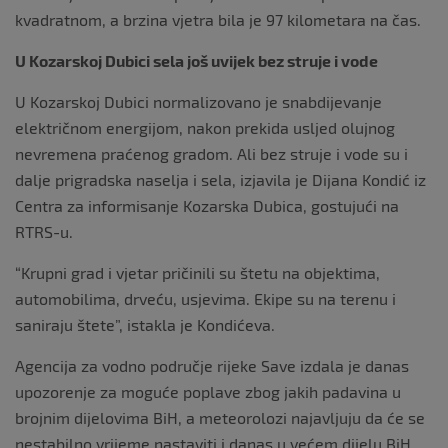
kvadratnom, a brzina vjetra bila je 97 kilometara na čas.
U Kozarskoj Dubici sela još uvijek bez struje i vode
U Kozarskoj Dubici normalizovano je snabdijevanje
električnom energijom, nakon prekida usljed olujnog
nevremena praćenog gradom. Ali bez struje i vode su i
dalje prigradska naselja i sela, izjavila je Dijana Kondić iz
Centra za informisanje Kozarska Dubica, gostujući na
RTRS-u.
“Krupni grad i vjetar pričinili su štetu na objektima,
automobilima, drveću, usjevima. Ekipe su na terenu i
saniraju štete”, istakla je Kondićeva.
Agencija za vodno područje rijeke Save izdala je danas
upozorenje za moguće poplave zbog jakih padavina u
brojnim dijelovima BiH, a meteorolozi najavljuju da će se
nestabilno vrijeme nastaviti i danas u većem dijelu BiH.