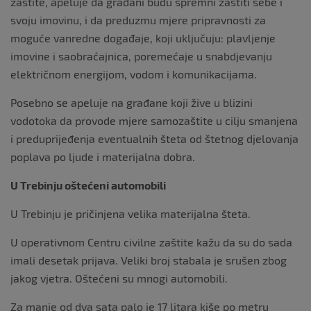
zaštite, apeluje da građani budu spremni zaštiti sebe i
svoju imovinu, i da preduzmu mjere pripravnosti za
moguće vanredne događaje, koji uključuju: plavljenje
imovine i saobraćajnica, poremećaje u snabdjevanju
električnom energijom, vodom i komunikacijama.
Posebno se apeluje na građane koji žive u blizini
vodotoka da provode mjere samozaštite u cilju smanjena
i preduprijeđenja eventualnih šteta od štetnog djelovanja
poplava po ljude i materijalna dobra.
U Trebinju oštećeni automobili
U Trebinju je pričinjena velika materijalna šteta.
U operativnom Centru civilne zaštite kažu da su do sada
imali desetak prijava. Veliki broj stabala je srušen zbog
jakog vjetra. Oštećeni su mnogi automobili.
Za manje od dva sata palo je 17 litara kiše po metru