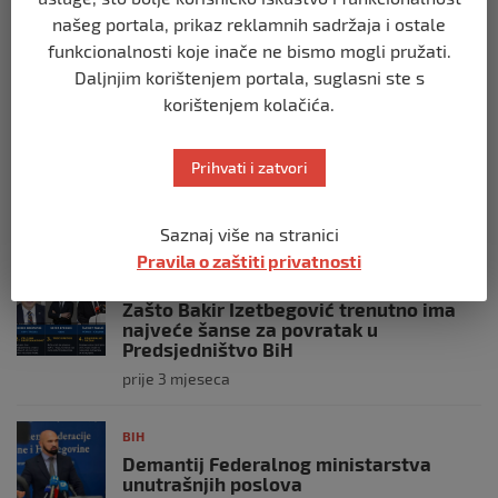
BIH
našeg portala, prikaz reklamnih sadržaja i ostale
Ravnopravnost da — politička
funkcionalnosti koje inače ne bismo mogli pružati.
manipulacija ne
Daljnjim korištenjem portala, suglasni ste s
prije 2 mjeseca
korištenjem kolačića.
BIH
Prihvati i zatvori
Postoje razne špekulacije oko ukidanja
OHR-a – šta vi mislite?
prije 3 mjeseca
Saznaj više na stranici
Pravila o zaštiti privatnosti
BIH
Zašto Bakir Izetbegović trenutno ima
najveće šanse za povratak u
Predsjedništvo BiH
prije 3 mjeseca
BIH
Demantij Federalnog ministarstva
unutrašnjih poslova