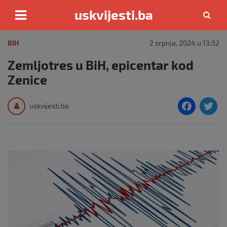
uskvijesti.ba
Skip
to
BIH
2 srpnja, 2024 u 13:32
content
Zemljotres u BiH, epicentar kod
Zenice
F
T
uskvijesti.ba
a
c
i
e
e
b
o
o
k