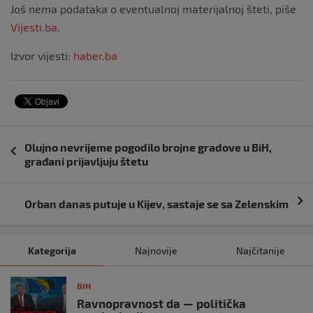
Još nema podataka o eventualnoj materijalnoj šteti, piše
Vijesti.ba
.
Izvor vijesti:
haber.ba
Navigacija
Olujno nevrijeme pogodilo brojne gradove u BiH,
objava
građani prijavljuju štetu
Orban danas putuje u Kijev, sastaje se sa Zelenskim
Kategorija
Najnovije
Najčitanije
BIH
Ravnopravnost da — politička