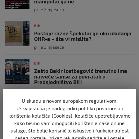
manipulacija ne
prije 2 mjeseca
BIH
Postoje razne špekulacije oko ukidanja
OHR-a – šta vi mislite?
prije 3 mjeseca
BIH
Zašto Bakir Izetbegović trenutno ima
najveće šanse za povratak u
Predsjedništvo BiH
prije 3 mjeseca
U skladu s novom europskom regulativom,
BIH
Uskvijesti.ba je nadogradio politiku privatnosti i
Demantij Federalnog ministarstva
korištenja kolačića (Cookies). Kolačiće upotrebljavamo
unutrašnjih poslova
kako bismo vam omogućili korištenje naše online
prije 5 mjeseci
usluge, što bolje korisničko iskustvo i funkcionalnost
našeg portala, prikaz reklamnih sadržaja i ostale