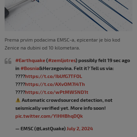
Prema prvim podacima EMSC-a, epicentar je bio kod
Zenice na dubini od 10 kilometara.
#Earthquake
(
#zemljotres
) possibly felt 19 sec ago
in
#Bosnia
&Herzegovina. Felt it? Tell us via:
????
https://t.co/IbUfG7TFOL
????
https://t.co/AXvOM7I4Th
????
https://t.co/wPtMW5ND1t
Automatic crowdsourced detection, not
seismically verified yet. More info soon!
pic.twitter.com/YIHHBhqDQk
— EMSC (@LastQuake)
July 2, 2024