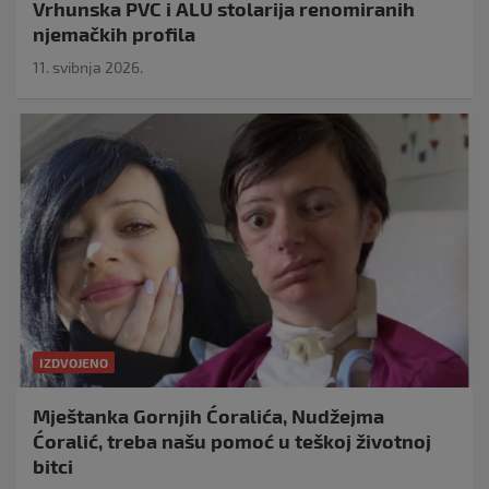
Vrhunska PVC i ALU stolarija renomiranih
njemačkih profila
11. svibnja 2026.
IZDVOJENO
Mještanka Gornjih Ćoralića, Nudžejma
Ćoralić, treba našu pomoć u teškoj životnoj
bitci