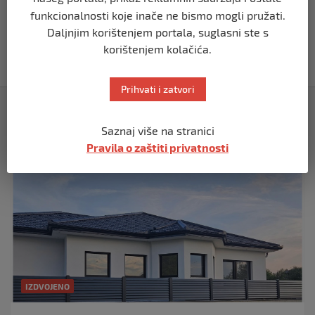
BIH
funkcionalnosti koje inače ne bismo mogli pružati.
Akcija SIPA-e: Pretresaju se stambeni i
Daljnjim korištenjem portala, suglasni ste s
pomoćni objekti
korištenjem kolačića.
prije 5 mjeseci
Prihvati i zatvori
Izdvojeno
Saznaj više na stranici
Pravila o zaštiti privatnosti
IZDVOJENO