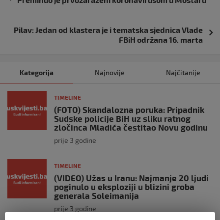
objava
Pilav: Jedan od klastera je i tematska sjednica Vlade
FBiH održana 16. marta
Kategorija
Najnovije
Najčitanije
TIMELINE
(FOTO) Skandalozna poruka: Pripadnik
Sudske policije BiH uz sliku ratnog
zločinca Mladića čestitao Novu godinu
prije 3 godine
TIMELINE
(VIDEO) Užas u Iranu: Najmanje 20 ljudi
poginulo u eksploziji u blizini groba
generala Soleimanija
prije 3 godine