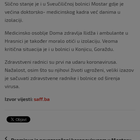
Slično stanje je i u Sveučiličnoj bolnici Mostar gdje je
većina doktorsko- medicinskog kadra već danima u
izolaciji.
Medicinsko osoblje Doma zdravlja Ilidža i ambulante u
Hrasnici je također moralo otići u izolaciju. Veoma
kritična situacija je i u bolnici u Konjicu, Goraždu.
Zdravstveni radnici su prvi na udaru koronavirusa.
Nažalost, osim što su njihovi životi ugroženi, veliki izazov
je sačuvati zdravstvene radnike i bolnice od širenja
virusa.
Izvor vijesti:
saff.ba
Navigacija
Preminuo je prvozaraženi koronavirusom u Mostaru