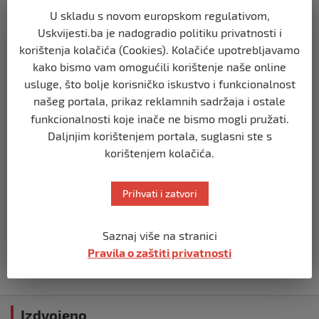
U skladu s novom europskom regulativom,
TIMELINE
Uskvijesti.ba je nadogradio politiku privatnosti i
Staša Košarac na mukama: Evo šta su
korištenja kolačića (Cookies). Kolačiće upotrebljavamo
mu uradili
kako bismo vam omogućili korištenje naše online
prije 3 godine
usluge, što bolje korisničko iskustvo i funkcionalnost
našeg portala, prikaz reklamnih sadržaja i ostale
TIMELINE
funkcionalnosti koje inače ne bismo mogli pružati.
Ko završi svoj dan zikrom i veličanjem
Daljnjim korištenjem portala, suglasni ste s
Allaha, cijeli dan će mu biti upisan kao
zikr
korištenjem kolačića.
prije 3 godine
Prihvati i zatvori
TIMELINE
Tužilaštvo BiH podiglo optužnicu protiv
Saznaj više na stranici
tri Srbina zbog ratnih zločina nad
Bošnjacima na području Vlasenice
Pravila o zaštiti privatnosti
prije 3 godine
Izdvojeno