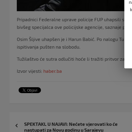
n
Pripadnici Federalne uprave policije FUP uhapsili su d
bivšeg specijalca ove policijske agencije, saznaje port
Osim Šljive uhapšen je i Harun Babić. Po nalogu Tužila
ispitivanja pušten na slobodu.
Tužilaštvo će sutra odlučiti hoće li tražiti pritvor za 
Izvor vijesti:
haber.ba
Navigacija
SPEKTAKL U NAJAVI: Nećete vjerovati ko će
objava
nastupati za Novu godinu u Sarajevu