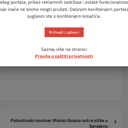
ašeg portala, prikaz reklamnih sadržaja i ostale funkcionalnos
koje inače ne bismo mogli pružati. Daljnjim korištenjem portala
suglasni ste s korištenjem kolačića.
anas u Sarajevu Edhema Šljivu, sina Amara Sljive,
al “
Avaza
“.
Prihvati i zatvori
štva KS uhapšen je Eldin Bitići. No on je nakon
Saznaj više na stranici
Pravila o zaštiti privatnosti
Šljivu i Babića. Oni se nalaze na zadržavanju u FUP-u.
Palestinski novinar Motaz Azaiza sutra stiže u
Sarajevo