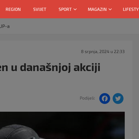
REGION
SVIJET
SPORT
MAGAZIN
LIFESTY
FUP-a
8 srpnja, 2024 u 22:33
n u današnjoj akciji
F
T
Podijeli:
a
w
c
itt
e
er
b