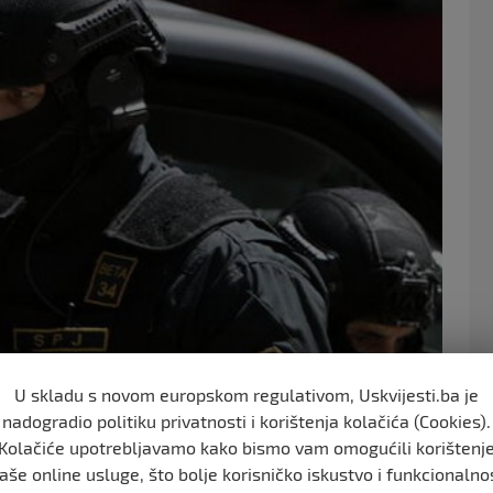
o
o
k
U skladu s novom europskom regulativom, Uskvijesti.ba je
nadogradio politiku privatnosti i korištenja kolačića (Cookies).
Kolačiće upotrebljavamo kako bismo vam omogućili korištenj
aše online usluge, što bolje korisničko iskustvo i funkcionalno