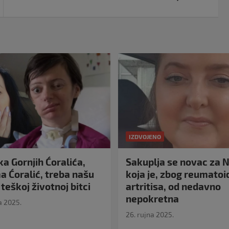
IZDVOJENO
a Gornjih Ćoralića,
Sakuplja se novac za N
 Ćoralić, treba našu
koja je, zbog reumato
teškoj životnoj bitci
artritisa, od nedavno
nepokretna
a 2025.
26. rujna 2025.