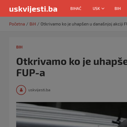
uskvijesti.ba
BIHAĆ
USK
BIH
Skip
Početna
BiH
Otkrivamo ko je uhapšen u današnjoj akciji 
to
content
BIH
Otkrivamo ko je uhapše
FUP-a
uskvijesti.ba