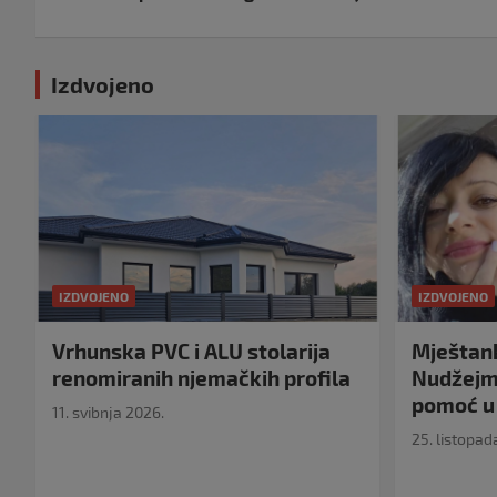
Izdvojeno
IZDVOJENO
IZDVOJENO
Vrhunska PVC i ALU stolarija
Mještank
renomiranih njemačkih profila
Nudžejma
pomoć u 
11. svibnja 2026.
25. listopad