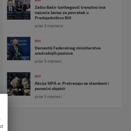
BIH
Zašto Bakir Izetbegović trenutno ima
najveće šanse za povratak u
Predsjedništvo BiH
prije 3 mjeseca
BIH
Demantij Federalnog ministarstva
unutrašnjih poslova
prije 5 mjeseci
BIH
Akcija SIPA-e: Pretresaju se stambeni i
pomoćni objekti
prije 5 mjeseci
e
st