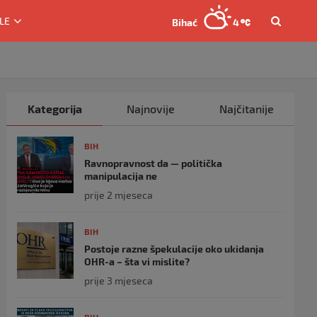
LE
Bihać
4
Kategorija
Najnovije
Najčitanije
BIH
Ravnopravnost da — politička
manipulacija ne
prije 2 mjeseca
BIH
Postoje razne špekulacije oko ukidanja
OHR-a – šta vi mislite?
prije 3 mjeseca