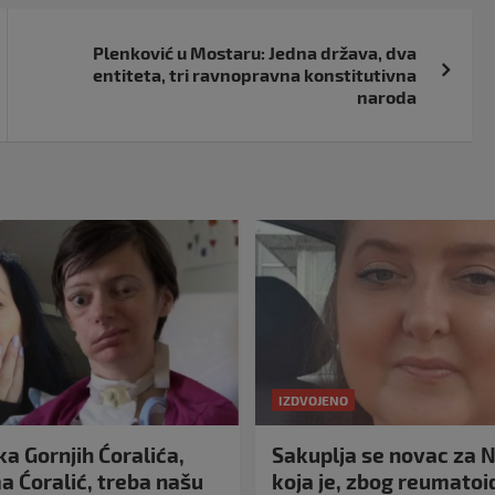
Plenković u Mostaru: Jedna država, dva
entiteta, tri ravnopravna konstitutivna
naroda
IZDVOJENO
a Gornjih Ćoralića,
Sakuplja se novac za N
 Ćoralić, treba našu
koja je, zbog reumato