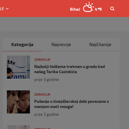
LE
Bihać
4
Kategorija
Najnovije
Najčitanije
ZDRAVLJE
Najbolji hidžama tretman u gradu kod
našeg Tarika Cazinkića
prije 3 godine
ZDRAVLJE
Pušenje u tinejdžerskoj dobi povezano s
manjom moći mozga!
prije 3 godine