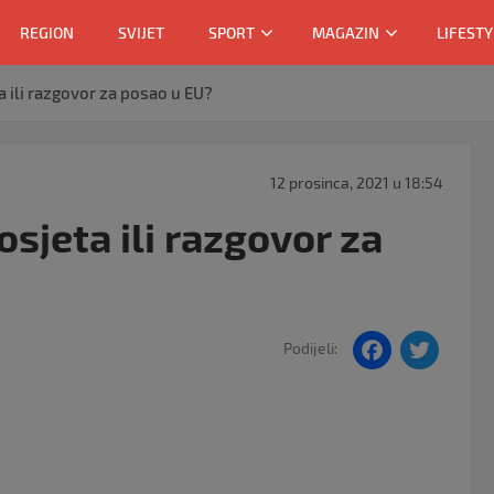
REGION
SVIJET
SPORT
MAGAZIN
LIFESTY
 ili razgovor za posao u EU?
12 prosinca, 2021 u 18:54
sjeta ili razgovor za
F
T
Podijeli:
a
w
c
itt
e
er
b