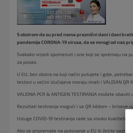
S obzirom da su pred nama praznični dani i dani krat
pandemije CORONA-19 virusa, da se mnogi od nas prip
Svakako vrijedi spomenuti i one koji se spremaju na p
za posao.
U EU, bez obzira na koji način putujete i gdje, potreb
testovi u većini slučajeva moraju imati i VALIDAN QR 
VALIDNA PCR & ANTIGEN TESTIRANJA možete obaviti u
Rezultati testiranja mogući i sa QR kôdom – briseve u
Usluge COVID-19 testiranja rade sa visoko kvalitetnim 
Ako se pripremate na putovanje u EU ili želite saznati 