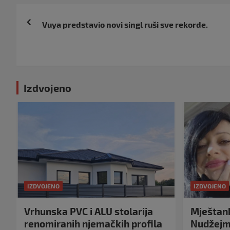
Navigacija
Vuya predstavio novi singl ruši sve rekorde.
objava
Izdvojeno
IZDVOJENO
IZDVOJENO
Vrhunska PVC i ALU stolarija
Mještank
renomiranih njemačkih profila
Nudžejma