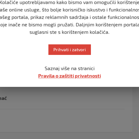
Kolačiće upotrebljavamo kako bismo vam omogućili korištenj
d na zahtjev, te BRZI ANTIGEN TEST po cijeni od
aše online usluge, što bolje korisničko iskustvo i funkcionalno
ašeg portala, prikaz reklamnih sadržaja i ostale funkcionalnos
koje inače ne bismo mogli pružati. Daljnjim korištenjem portala
suglasni ste s korištenjem kolačića.
u svaki radni dan i SUBOTOM i NEDJELJOM!
Prihvati i zatvori
možete ih kontaktirati na brojeve telefona: + 387 37
Saznaj više na stranici
Pravila o zaštiti privatnosti
hać