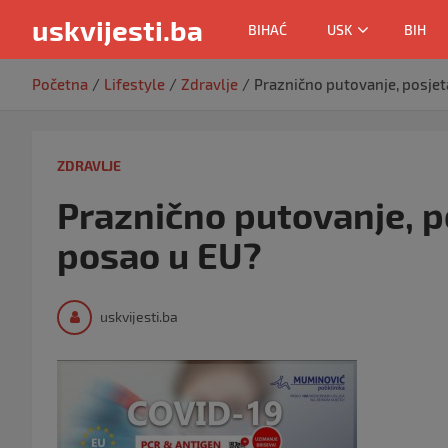
uskvijesti.ba
BIHAĆ
USK
BIH
Skip
Početna
Lifestyle
Zdravlje
Praznično putovanje, posjeta
to
content
ZDRAVLJE
Praznično putovanje, po
posao u EU?
uskvijesti.ba