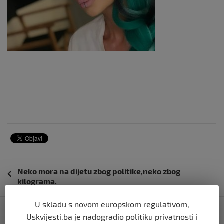
Navigacija
Neko mora na dijetu zbog politike,neko zbog
objava
kilograma.
U skladu s novom europskom regulativom,
Praznično putovanje, posjeta ili razgovor za posao u
Uskvijesti.ba je nadogradio politiku privatnosti i
EU?