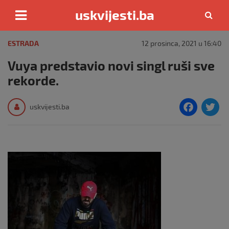
uskvijesti.ba
Skip
to
ESTRADA
12 prosinca, 2021 u 16:40
content
Vuya predstavio novi singl ruši sve
rekorde.
F
T
uskvijesti.ba
a
c
i
e
e
b
o
o
k