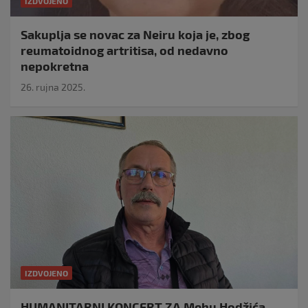
IZDVOJENO
Sakuplja se novac za Neiru koja je, zbog
reumatoidnog artritisa, od nedavno
nepokretna
26. rujna 2025.
IZDVOJENO
HUMANITARNI KONCERT ZA Mehu Hodžića